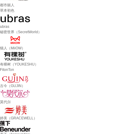
都市丽人
草本初色
ubras
秘密世界（SecretWorld）
猫人（MiiOW）
有棵树（YOUKESHU）
FitonTon
古今（GUJIN）
莫代尔
婷美（GRACEWELL）