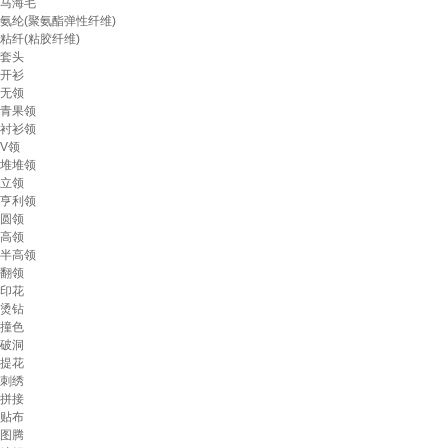
马海毛
氨纶(聚氨酯弹性纤维)
粘纤(粘胶纤维)
套头
开衫
无领
青果领
衬衫领
V领
堆堆领
立领
亨利领
圆领
高领
半高领
翻领
印花
烫钻
撞色
破洞
提花
刺绣
拼接
贴布
图腾