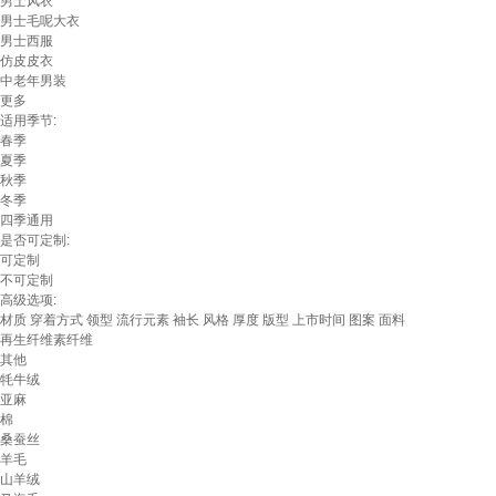
男士风衣
男士毛呢大衣
男士西服
仿皮皮衣
中老年男装
更多
适用季节:
春季
夏季
秋季
冬季
四季通用
是否可定制:
可定制
不可定制
高级选项:
材质
穿着方式
领型
流行元素
袖长
风格
厚度
版型
上市时间
图案
面料
再生纤维素纤维
其他
牦牛绒
亚麻
棉
桑蚕丝
羊毛
山羊绒