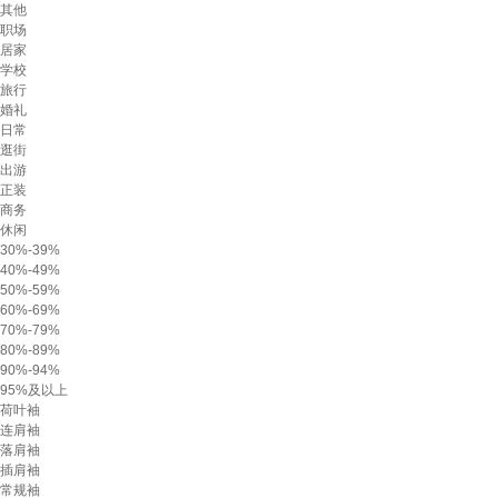
其他
职场
居家
学校
旅行
婚礼
日常
逛街
出游
正装
商务
休闲
30%-39%
40%-49%
50%-59%
60%-69%
70%-79%
80%-89%
90%-94%
95%及以上
荷叶袖
连肩袖
落肩袖
插肩袖
常规袖