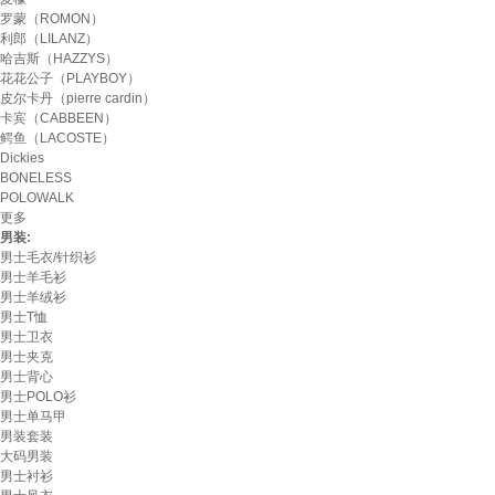
罗蒙（ROMON）
利郎（LILANZ）
哈吉斯（HAZZYS）
花花公子（PLAYBOY）
皮尔卡丹（pierre cardin）
卡宾（CABBEEN）
鳄鱼（LACOSTE）
Dickies
BONELESS
POLOWALK
更多
男装:
男士毛衣/针织衫
男士羊毛衫
男士羊绒衫
男士T恤
男士卫衣
男士夹克
男士背心
男士POLO衫
男士单马甲
男装套装
大码男装
男士衬衫