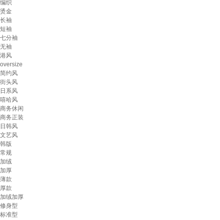
编织
烫金
长袖
短袖
七分袖
无袖
港风
oversize
简约风
街头风
日系风
嘻哈风
商务休闲
商务正装
日韩风
文艺风
韩版
常规
加绒
加厚
薄款
厚款
加绒加厚
修身型
标准型