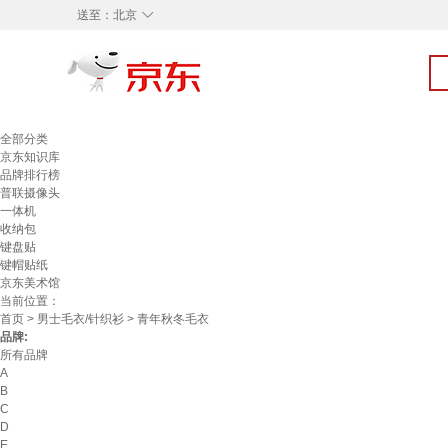
◇
送至：
北京
全部分类
京东知识库
品牌排行榜
普联摄像头
一体机
收纳包
键盘贴
键帽贴纸
京东美术馆
当前位置：
首页
>
男士毛衣/针织衫
> 青年秋冬毛衣
品牌:
所有品牌
A
B
C
D
E