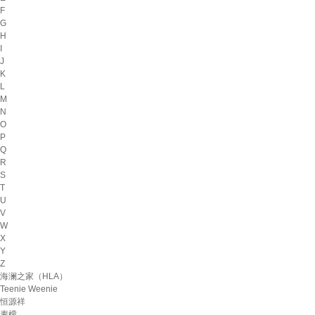
F
G
H
I
J
K
L
M
N
O
P
Q
R
S
T
U
V
W
X
Y
Z
海澜之家（HLA）
Teenie Weenie
恒源祥
麦檬