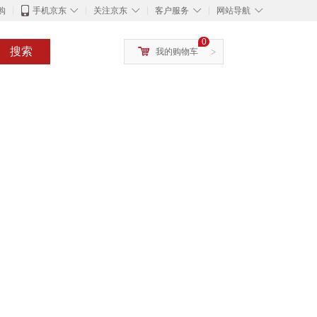
◇
◇
◇
◇
购
手机京东
关注京东
客户服务
网站导航
0
搜索
我的购物车
>