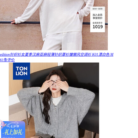
edition针织衫女夏季汉麻亚麻轻薄针织罩衫慵懒风空调衫 K01漂白色 M
61条评价