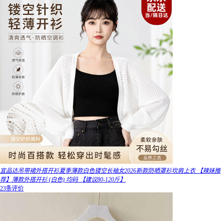
宜品达吊带裙外搭开衫夏季薄款白色镂空长袖女2026新款防晒罩衫坎肩上衣 【辣妹推
荐】薄款外搭开衫 (白色) 均码 【建议80-120斤】
23条评价