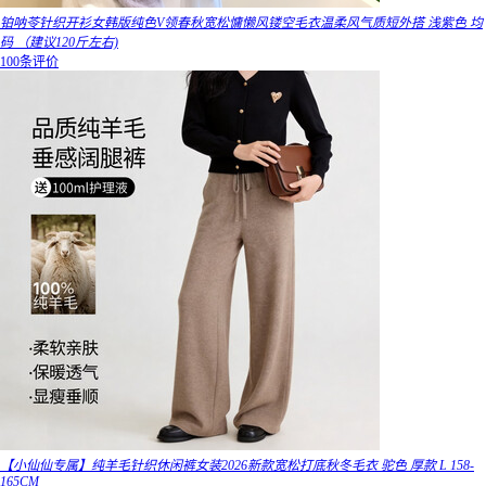
铂呐苓针织开衫女韩版纯色V领春秋宽松慵懒风镂空毛衣温柔风气质短外搭 浅紫色 均
码 （建议120斤左右)
100条评价
【小仙仙专属】纯羊毛针织休闲裤女装2026新款宽松打底秋冬毛衣 驼色 厚款 L 158-
165CM