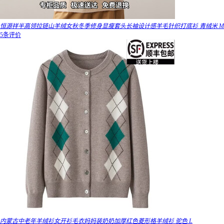
恒源祥半高领拉链山羊绒女秋冬季修身显瘦套头长袖设计感羊毛针织打底衫 青绒米 M
5条评价
内蒙古中老年羊绒衫女开衫毛衣妈妈装奶奶加厚红色菱形格羊绒衫 驼色 L