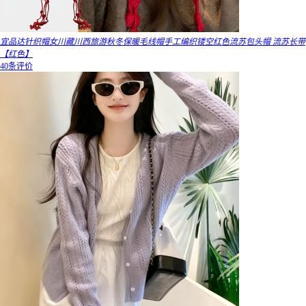
宜品达针织帽女川藏川西旅游秋冬保暖毛线帽手工编织镂空红色流苏包头帽 流苏长带
【红色】
40条评价