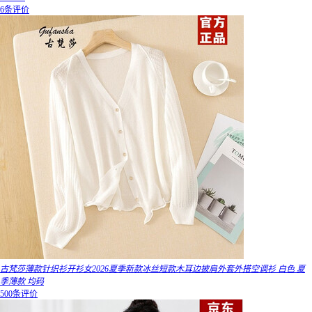
6条评价
古梵莎薄款针织衫开衫女2026夏季新款冰丝短款木耳边披肩外套外搭空调衫 白色 夏
季薄款 均码
500条评价