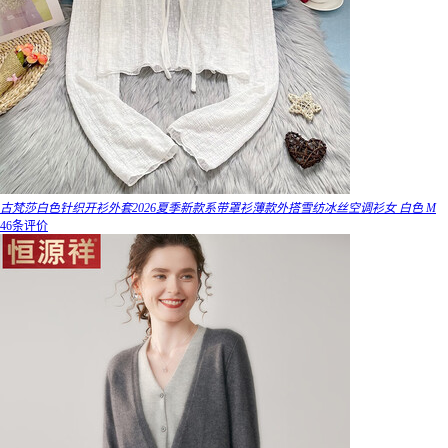
古梵莎白色针织开衫外套2026夏季新款系带罩衫薄款外搭雪纺冰丝空调衫女 白色 M
46条评价