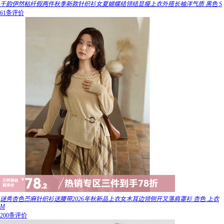
千韵伊然粘纤假两件秋季新款针织衫女夏蝴蝶结领结显瘦上衣外搭长袖洋气质 黑色 S
61条评价
谜秀杏色苎麻针织衫送腰带2026年秋新品上衣女木耳边领侧开叉落肩罩衫 杏色 上衣
M
200条评价