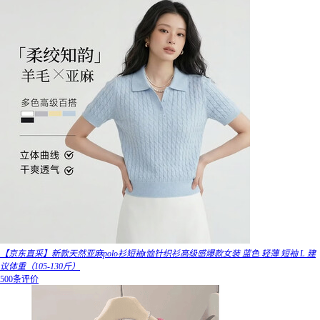
【京东直采】新款天然亚麻polo衫短袖t恤针织衫高级感爆款女装 蓝色 轻薄 短袖 L 建
议体重（105-130斤）
500条评价