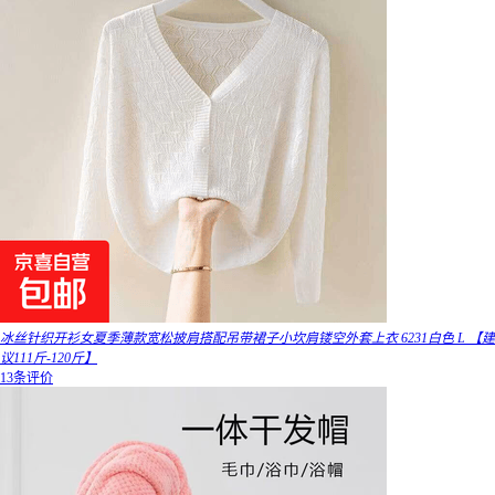
冰丝针织开衫女夏季薄款宽松披肩搭配吊带裙子小坎肩镂空外套上衣 6231白色 L 【建
议111斤-120斤】
13条评价