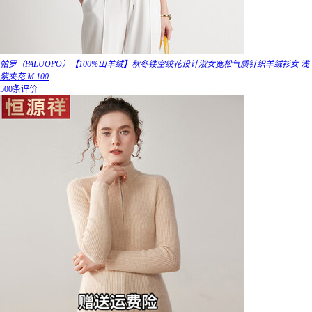
帕罗（PALUOPO）【100%山羊绒】秋冬镂空绞花设计淑女宽松气质针织羊绒衫女 浅
紫夹花 M 100
500条评价