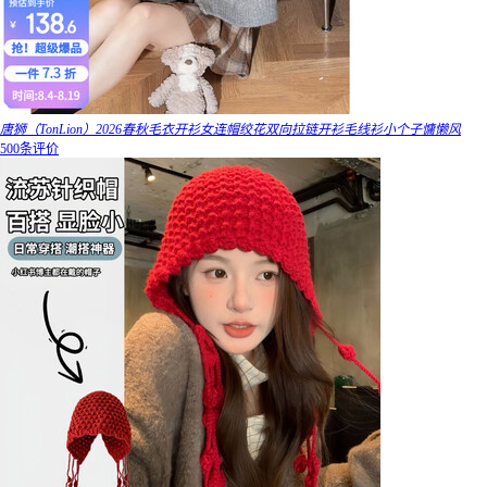
唐狮（TonLion）2026春秋毛衣开衫女连帽绞花双向拉链开衫毛线衫小个子慵懒风
500条评价