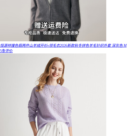
恒源祥撞色假两件山羊绒开衫v领毛衣2026新款秋冬拼色羊毛针织外套 深灰色 M
5条评价