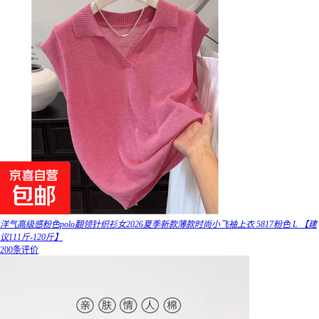
洋气高级感粉色polo翻领针织衫女2026夏季新款薄款时尚小飞袖上衣 5817粉色 L 【建
议111斤-120斤】
200条评价