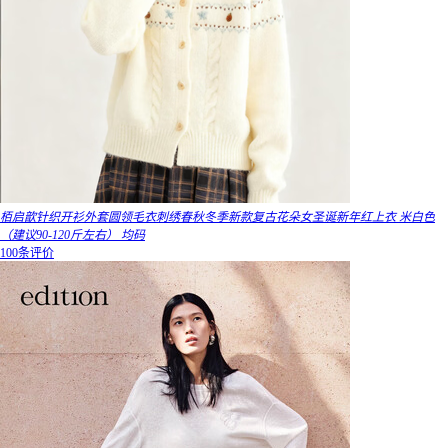
栢启歆针织开衫外套圆领毛衣刺绣春秋冬季新款复古花朵女圣诞新年红上衣 米白色
（建议90-120斤左右） 均码
100条评价