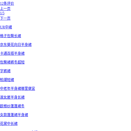
12条评价
上一页
1/5
下一页
UR中裙
格子包臀长裙
京东葵花向日半身裙
卡通百搭半身裙
包臀裙裤冬超短
字裤裙
柏潮短裙
中老年半身裙哪里便宜
淑女屋半身长裙
欧根纱蓬蓬裙冬
女款蓬蓬裙半身裙
花黛中长裙