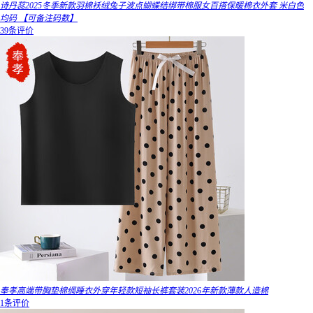
诗丹蕊2025冬季新款羽棉袄绒兔子波点蝴蝶结绑带棉服女百搭保暖棉衣外套 米白色
均码 【可备注码数】
39条评价
奉孝高端带胸垫棉绸睡衣外穿年轻款短袖长裤套装2026年新款薄款人造棉
1条评价