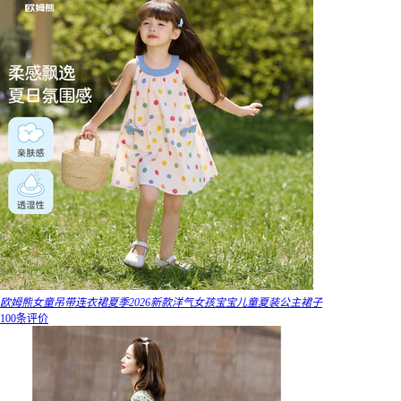
欧姆熊女童吊带连衣裙夏季2026新款洋气女孩宝宝儿童夏装公主裙子
100条评价