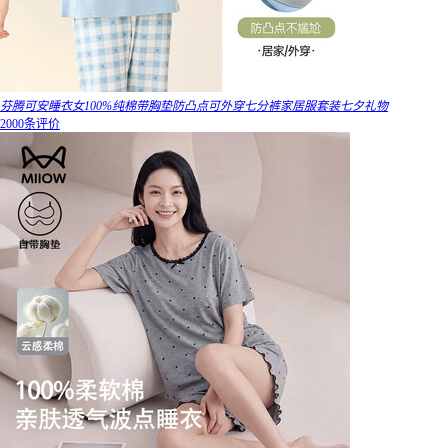
芬腾可安睡衣女100%纯棉带胸垫防凸点可外穿七分裤家居服套装七夕礼物
2000条评价