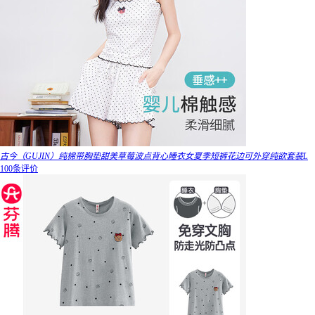
古今（GUJIN）纯棉带胸垫甜美草莓波点背心睡衣女夏季短裤花边可外穿纯欲套装L
100条评价