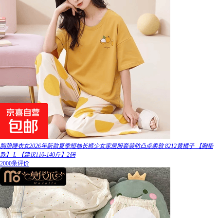
胸垫睡衣女2026年新款夏季短袖长裤少女家居服套装防凸点柔软 8212黄橘子 【胸垫
款】 L 【建议110-140斤】2码
2000条评价