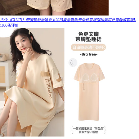
古今（GUJIN）带胸垫短袖睡衣女2025夏季新款云朵棉家居服甜美可外穿睡裤套装L
1000条评价