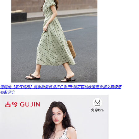
德玛纳【氧气纯棉】夏季甜美波点拼色系带V领花苞袖收腰连衣裙女高级感
40条评价