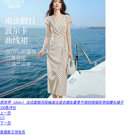
熙世界（sllsky）法式度假风短袖波点连衣裙女夏季不规则捏褶系带收腰长裙子
200条评价
上一页
1/5
下一页
真维斯立领毛衣