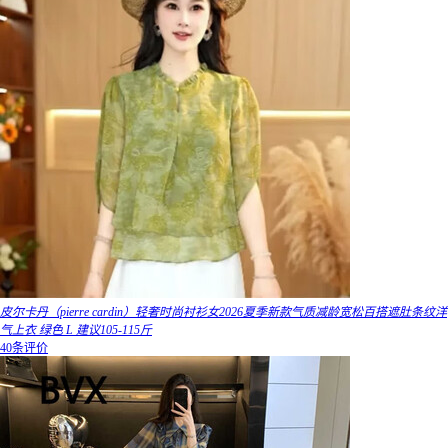
皮尔卡丹（pierre cardin）轻奢时尚衬衫女2026夏季新款气质减龄宽松百搭遮肚条纹洋
气上衣 绿色 L 建议105-115斤
40条评价