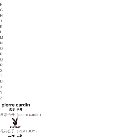
F
G
H
J
K
L
M
N
O
P
Q
R
S
T
U
X
Y
Z
皮尔卡丹（pierre cardin）
花花公子（PLAYBOY）