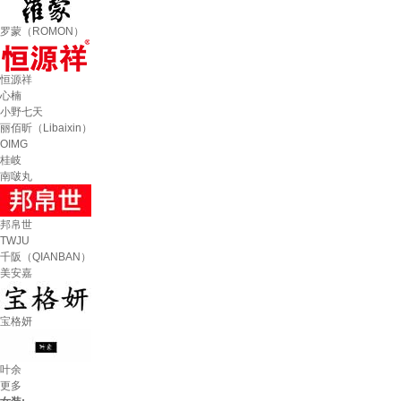
罗蒙（ROMON）
恒源祥
心楠
小野七天
丽佰昕（Libaixin）
OIMG
桂岐
南啵丸
邦帛世
TWJU
千阪（QIANBAN）
美安嘉
宝格妍
叶余
更多