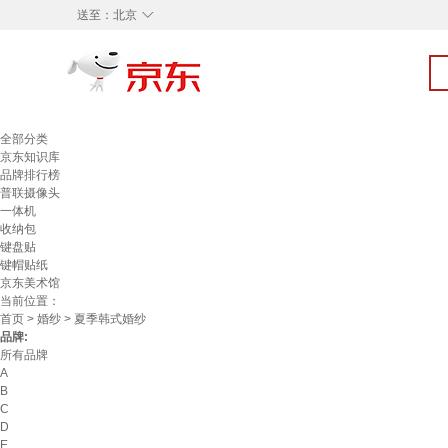
◇
送至：
北京
全部分类
京东知识库
品牌排行榜
普联摄像头
一体机
收纳包
键盘贴
键帽贴纸
京东美术馆
当前位置：
首页
>
婚纱
> 夏季韩式婚纱
品牌:
所有品牌
A
B
C
D
E