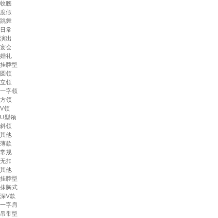
收腰
度假
跳舞
日常
演出
宴会
婚礼
挂脖型
圆领
立领
一字领
方领
V领
U型领
斜领
其他
薄款
常规
无扣
其他
挂脖型
抹胸式
深V款
一字肩
吊带型