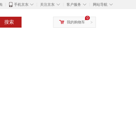
◇
◇
◇
◇
购
手机京东
关注京东
客户服务
网站导航
0
搜索
我的购物车
>