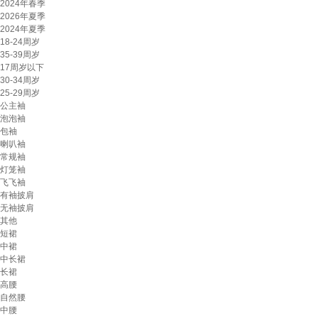
2024年春季
2026年夏季
2024年夏季
18-24周岁
35-39周岁
17周岁以下
30-34周岁
25-29周岁
公主袖
泡泡袖
包袖
喇叭袖
常规袖
灯笼袖
飞飞袖
有袖披肩
无袖披肩
其他
短裙
中裙
中长裙
长裙
高腰
自然腰
中腰