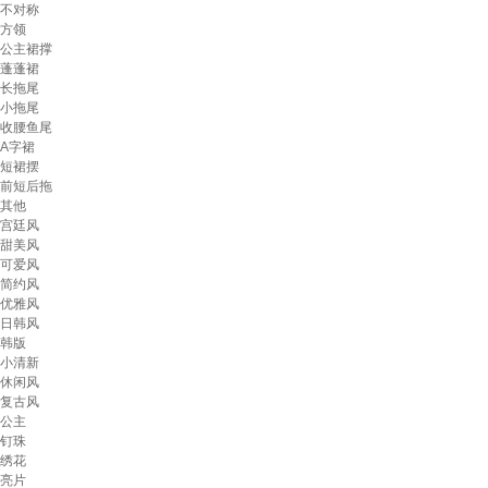
不对称
方领
公主裙撑
蓬蓬裙
长拖尾
小拖尾
收腰鱼尾
A字裙
短裙摆
前短后拖
其他
宫廷风
甜美风
可爱风
简约风
优雅风
日韩风
韩版
小清新
休闲风
复古风
公主
钉珠
绣花
亮片