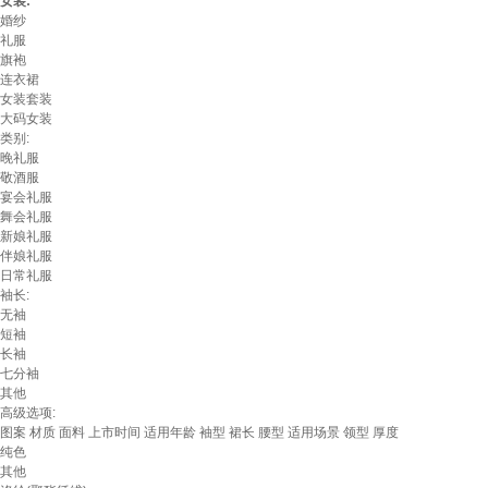
女装:
婚纱
礼服
旗袍
连衣裙
女装套装
大码女装
类别:
晚礼服
敬酒服
宴会礼服
舞会礼服
新娘礼服
伴娘礼服
日常礼服
袖长:
无袖
短袖
长袖
七分袖
其他
高级选项:
图案
材质
面料
上市时间
适用年龄
袖型
裙长
腰型
适用场景
领型
厚度
纯色
其他