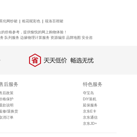
英伦网纱裙
|
粗花呢彩色
|
筱洛百褶裙
位的价格参考，提供愉悦的网上购物体验！
务
队列服务
边缘物理计算服务
资源编排
品牌地图
安全咨
省
天天低价，畅选无忧
售后服务
特色服务
售后政策
夺宝岛
价格保护
DIY装机
退款说明
延保服务
返修/退换货
京东E卡
取消订单
京东通信
京东JD+