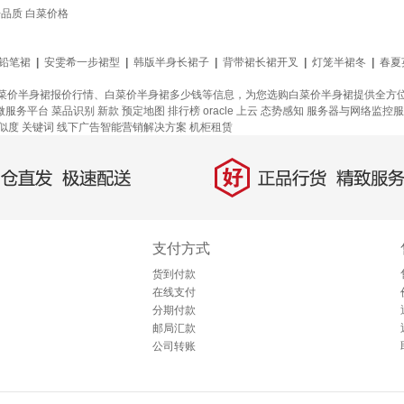
+品质 白菜价格
9铅笔裙
|
安雯希一步裙型
|
韩版半身长裙子
|
背带裙长裙开叉
|
灯笼半裙冬
|
春夏
菜价半身裙报价行情、白菜价半身裙多少钱等信息，为您选购白菜价半身裙提供全方
微服务平台
菜品识别
新款
预定地图
排行榜
oracle 上云
态势感知
服务器与网络监控服
似度
关键词
线下广告智能营销解决方案
机柜租赁
好
直发，极速配送
正品行货，精致服务
支付方式
货到付款
在线支付
分期付款
邮局汇款
公司转账