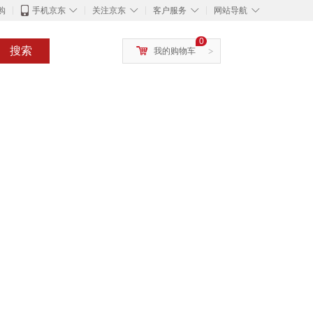
◇
◇
◇
◇
购
手机京东
关注京东
客户服务
网站导航
0
搜索
我的购物车
>