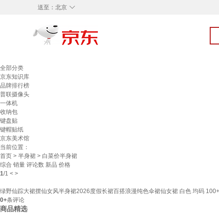
◇
送至：
北京
全部分类
京东知识库
品牌排行榜
普联摄像头
一体机
收纳包
键盘贴
键帽贴纸
京东美术馆
当前位置：
首页
>
半身裙
> 白菜价半身裙
综合
销量
评论数
新品
价格
1
/
1
<
>
绿野仙踪大裙摆仙女风半身裙2026度假长裙百搭浪漫纯色伞裙仙女裙 白色 均码 100
0+
条评论
商品精选