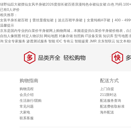
绿野仙踪大裙摆仙女风半身裙2026度假长裙百搭浪漫纯色伞裙仙女裙 白色 均码 100
已有
0
人评价
相关推荐：
女装半身长裙百褶
|
蕾丝显瘦短裙
|
波点百褶半身裙
|
女童纯棉A字裙
|
400－49
温馨提示
京东是国内专业的白菜价半身裙网上购物商城，本频道提供白菜价半身裙价格表，白
自拍人像抠图
特定人物识别
网站地图
对象存储
拍照购
IT设备安装
知识库
型号地图
询 安全专家服务
渗透测试服务
智能 IDC 专有云
智能鉴黄
JMR
京东智联云
短文本相
多
快
品类齐全，轻松购物
多仓
购物指南
配送方式
购物流程
上门自提
会员介绍
211限时达
生活旅行/团购
配送服务查询
常见问题
配送费收取标准
大家电
海外配送
联系客服