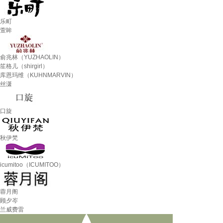
乐町
萱眸
俞兆林（YUZHAOLIN）
笙格儿（shirgirl）
库恩玛维（KUHNMARVIN）
丝潇
口旋
秋伊梵
icumitoo（ICUMITOO）
蓉月阁
顾夕岑
兰威费雷