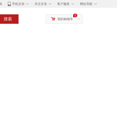
◇
◇
◇
◇
购
手机京东
关注京东
客户服务
网站导航
0
搜索
我的购物车
>