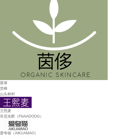
茵侈
赏峰
山头林村
王熙麦
菲尼东爵（FNAADOOG）
爱夸猫（AIKUAMAO）