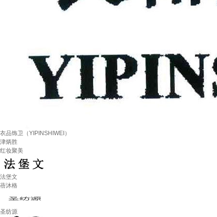
衣品饰卫（YIPINSHIWEI）
津炳胜
红妆聚美
法堡文
蓓沐格
圣纺源