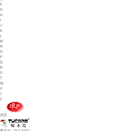
F
G
H
I
J
K
L
M
N
O
P
Q
R
S
T
W
X
Y
Z
浪莎
啄木鸟（TUCANO）