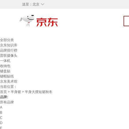
◇
送至：
北京
全部分类
京东知识库
品牌排行榜
普联摄像头
一体机
收纳包
键盘贴
键帽贴纸
京东美术馆
当前位置：
首页
>
半身裙
> 半身大摆短裙秋冬
品牌:
所有品牌
A
B
C
D
E