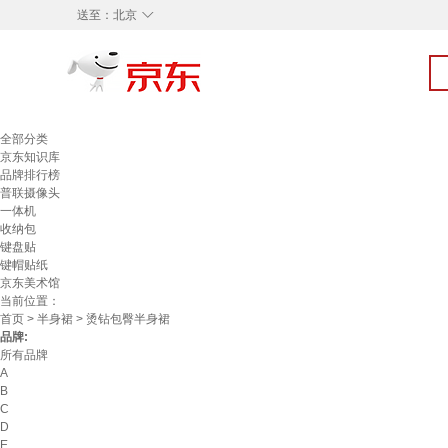
◇
送至：
北京
全部分类
京东知识库
品牌排行榜
普联摄像头
一体机
收纳包
键盘贴
键帽贴纸
京东美术馆
当前位置：
首页
>
半身裙
> 烫钻包臀半身裙
品牌:
所有品牌
A
B
C
D
E