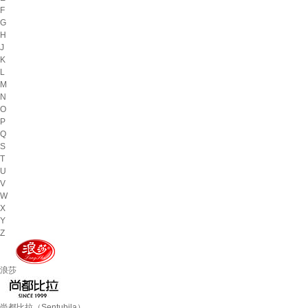
F
G
H
J
K
L
M
N
O
P
Q
S
T
U
V
W
X
Y
Z
浪莎
尚都比拉（Sentubila）