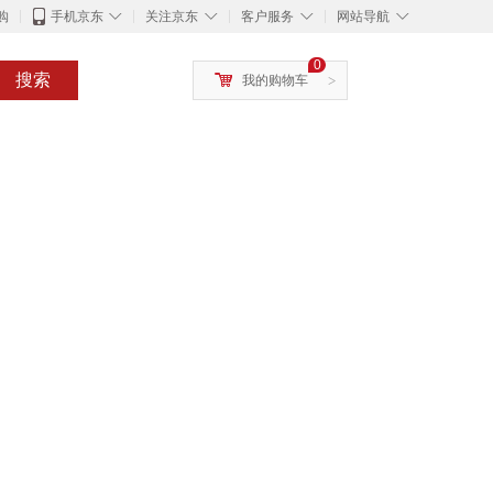
◇
◇
◇
◇
购
手机京东
关注京东
客户服务
网站导航
0
搜索
我的购物车
>