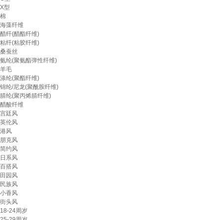
X型
棉
海藻纤维
醋纤(醋酯纤维)
粘纤(粘胶纤维)
桑蚕丝
氨纶(聚氨酯弹性纤维)
羊毛
涤纶(聚酯纤维)
锦纶/尼龙(聚酰胺纤维)
腈纶(聚丙烯腈纤维)
醋酸纤维
宫廷风
英伦风
港风
朋克风
简约风
日系风
百搭风
田园风
民族风
小香风
街头风
18-24周岁
25-29周岁