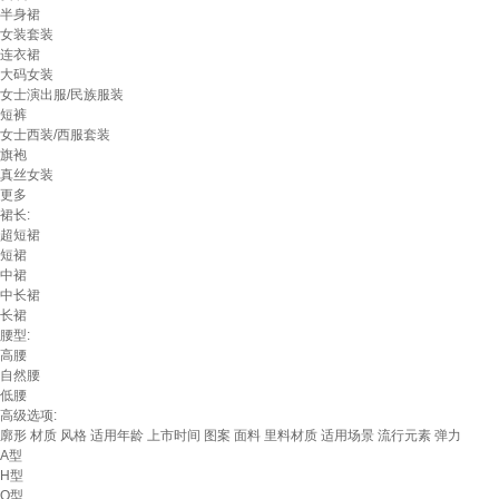
半身裙
女装套装
连衣裙
大码女装
女士演出服/民族服装
短裤
女士西装/西服套装
旗袍
真丝女装
更多
裙长:
超短裙
短裙
中裙
中长裙
长裙
腰型:
高腰
自然腰
低腰
高级选项:
廓形
材质
风格
适用年龄
上市时间
图案
面料
里料材质
适用场景
流行元素
弹力
A型
H型
O型