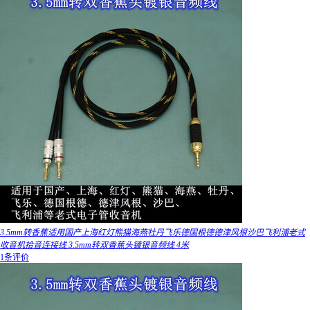
3.5mm转香蕉适用国产上海红灯熊猫海燕牡丹飞乐德国根德德津风根沙巴飞利浦老式
收音机拾音连接线 3.5mm转双香蕉头镀银音频线 4米
1条评价