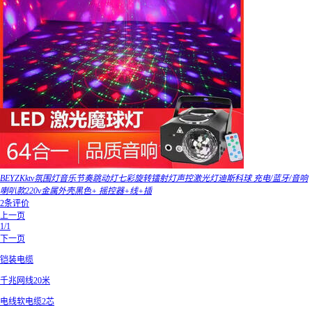
BEYZKktv氛围灯音乐节奏跳动灯七彩旋转镭射灯声控激光灯迪斯科球 充电/蓝牙/音响
喇叭款220v金属外壳黑色+ 摇控器+线+插
2条评价
上一页
1/1
下一页
铠装电缆
千兆网线20米
电线软电缆2芯