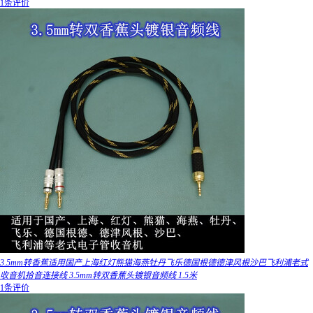
1条评价
3.5mm转香蕉适用国产上海红灯熊猫海燕牡丹飞乐德国根德德津风根沙巴飞利浦老式
收音机拾音连接线 3.5mm转双香蕉头镀银音频线 1.5米
1条评价