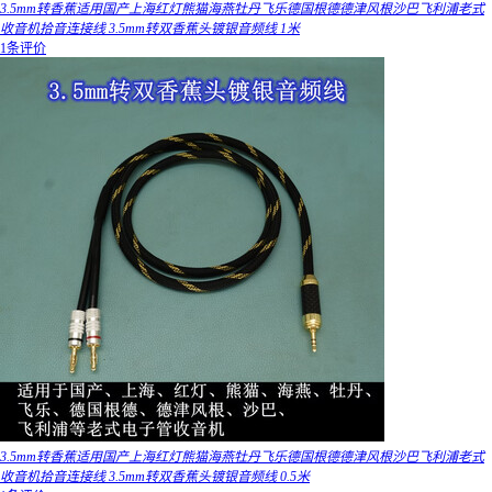
3.5mm转香蕉适用国产上海红灯熊猫海燕牡丹飞乐德国根德德津风根沙巴飞利浦老式
收音机拾音连接线 3.5mm转双香蕉头镀银音频线 1米
1条评价
3.5mm转香蕉适用国产上海红灯熊猫海燕牡丹飞乐德国根德德津风根沙巴飞利浦老式
收音机拾音连接线 3.5mm转双香蕉头镀银音频线 0.5米