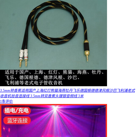
3.5mm转香蕉适用国产上海红灯熊猫海燕牡丹飞乐德国根德德津风根沙巴飞利浦老式
收音机拾音连接线 3.5mm转双香蕉头镀银音频线 3米
1条评价