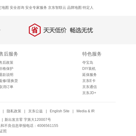
定地图
安全咨询 安全专家服务
京东智联云
品牌地图
特定人
省
天天低价，畅选无忧
售后服务
特色服务
售后政策
夺宝岛
价格保护
DIY装机
退款说明
延保服务
返修/退换货
京东E卡
取消订单
京东通信
京东JD+
|
隐私政策
|
京东公益
|
English Site
|
Media & IR
| 新出发京零 字第大120007号
法和不良信息举报电话：4006561155
证照