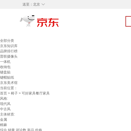
◇
送至：
北京
全部分类
京东知识库
品牌排行榜
普联摄像头
一体机
收纳包
键盘贴
键帽贴纸
京东美术馆
当前位置：
首页
>
椅子
> 可好家具餐厅家具
风格:
现代风
中古风
主体材质:
金属
棉麻
综合
销量
评论数
新品
价格