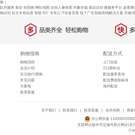
验！
队列服务
新款
拍照购
网站地图
自拍人像抠图
对象存储
菜品识别
微服务平台
渗透测
物识别
短文本相似度
智能 IDC 专有云
IT设备安装
线下广告智能营销解决方案
关键词
多
快
品类齐全，轻松购物
多仓
购物指南
配送方式
购物流程
上门自提
会员介绍
211限时达
生活旅行/团购
配送服务查询
常见问题
配送费收取标准
大家电
海外配送
联系客服
关于我们
|
联系我们
|
联系客服
|
合作招商
|
商家
京公网安备 11000002000
互联网出版许可证编号新出网证(京)字
Co