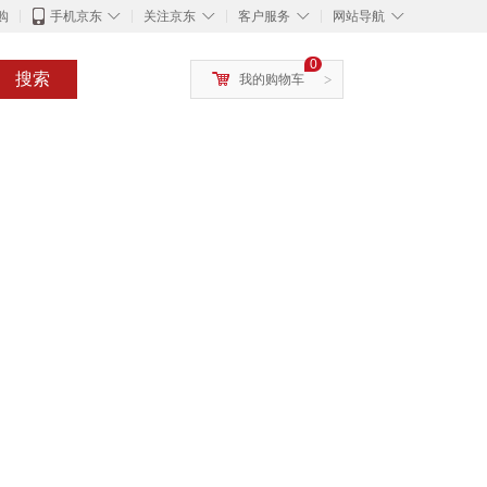
◇
◇
◇
◇
购
手机京东
关注京东
客户服务
网站导航
0
搜索
我的购物车
>