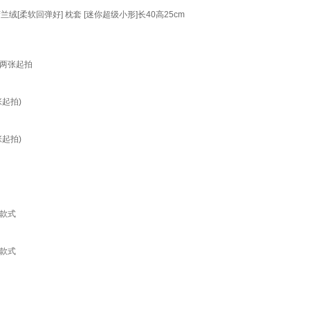
柔软回弹好] 枕套 [迷你超级小形]长40高25cm
两张起拍
起拍)
起拍)
款式
款式