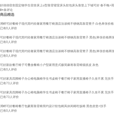
好俏俏宿舍固定物学生宿舍床上u型靠背寝室床头软包床头靠垫上下铺可好 春不晚+荷兰绒[
0+
条评论
商品精选
溥畔可好餐椅子现代简约轻奢家用餐厅椅酒店洽谈椅不锈钢高靠背凳子 白色单张价格
已有
0
人评价
可好餐椅子现代简约轻奢家用餐厅椅酒店洽谈椅不锈钢高靠背凳子 黑色(单张价格两张
已有
0
人评价
可好餐椅子现代简约轻奢家用餐厅椅酒店洽谈椅不锈钢高靠背凳子 黑色(单张价格两张
已有
0
人评价
可好新款餐厅椅子可叠放餐椅小户型家用意式极简麻将靠背椅猫抓皮 灰色
已有
0
人评价
可好家具四脚椅子办公椅电脑椅学生书桌椅子餐厅椅子家用直播椅子久坐不累 无扶手
已有
73
人评价
可好家具四脚椅子办公椅电脑椅学生书桌椅子餐厅椅子家用直播椅子久坐不累 无扶手
已有
73
人评价
溥畔可好餐椅餐厅包豪斯靠背椅简约设计软包椅风休闲椅吃饭椅 黑色坐垫+扶手
已有
0
人评价