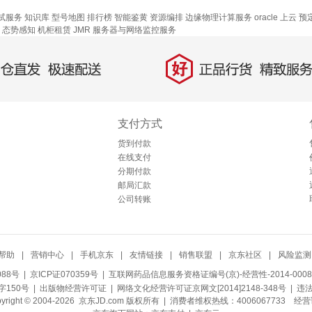
试服务
知识库
型号地图
排行榜
智能鉴黄
资源编排
边缘物理计算服务
oracle 上云
预
态势感知
机柜租赁
JMR
服务器与网络监控服务
好
直发，极速配送
正品行货，精致服务
支付方式
货到付款
在线支付
分期付款
邮局汇款
公司转账
帮助
|
营销中心
|
手机京东
|
友情链接
|
销售联盟
|
京东社区
|
风险监测
088号
| 京ICP证070359号 |
互联网药品信息服务资格证编号(京)-经营性-2014-0008
150号 |
出版物经营许可证
|
网络文化经营许可证京网文[2014]2148-348号
| 违
pyright © 2004-2026 京东JD.com 版权所有 | 消费者维权热线：4006067733
经营