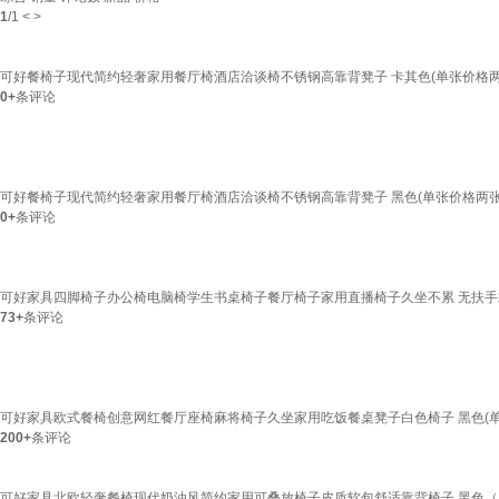
1
/
1
<
>
可好餐椅子现代简约轻奢家用餐厅椅酒店洽谈椅不锈钢高靠背凳子 卡其色(单张价格两
0+
条评论
可好餐椅子现代简约轻奢家用餐厅椅酒店洽谈椅不锈钢高靠背凳子 黑色(单张价格两张
0+
条评论
可好家具四脚椅子办公椅电脑椅学生书桌椅子餐厅椅子家用直播椅子久坐不累 无扶手
73+
条评论
可好家具欧式餐椅创意网红餐厅座椅麻将椅子久坐家用吃饭餐桌凳子白色椅子 黑色(单
200+
条评论
可好家具北欧轻奢餐椅现代奶油风简约家用可叠放椅子皮质软包舒适靠背椅子 黑色