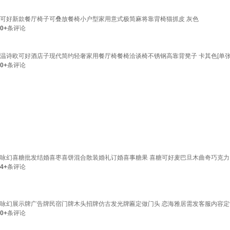
可好新款餐厅椅子可叠放餐椅小户型家用意式极简麻将靠背椅猫抓皮 灰色
0+
条评论
温诗欧可好酒店子现代简约轻奢家用餐厅椅餐椅洽谈椅不锈钢高靠背凳子 卡其色[单张
0+
条评论
咏幻喜糖批发结婚喜枣喜饼混合散装婚礼订婚喜事糖果 喜糖可好麦巴旦木曲奇巧克力
4+
条评论
咏幻展示牌广告牌民宿门牌木头招牌仿古发光牌匾定做门头 恋海雅居需发客服内容定
0+
条评论