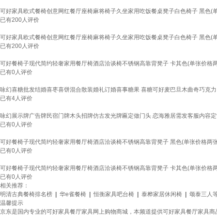
可好家具欧式餐椅创意网红餐厅座椅麻将椅子久坐家用吃饭餐桌凳子白色椅子 黑色(单
已有
200
人评价
可好家具欧式餐椅创意网红餐厅座椅麻将椅子久坐家用吃饭餐桌凳子白色椅子 黑色(单
已有
200
人评价
可好餐椅子现代简约轻奢家用餐厅椅酒店洽谈椅不锈钢高靠背凳子 卡其色(单张价格两
已有
0
人评价
咏幻喜糖批发结婚喜枣喜饼混合散装婚礼订婚喜事糖果 喜糖可好麦巴旦木曲奇巧克力
已有
4
人评价
咏幻展示牌广告牌民宿门牌木头招牌仿古发光牌匾定做门头 恋海雅居需发客服内容定
已有
0
人评价
可好餐椅子现代简约轻奢家用餐厅椅酒店洽谈椅不锈钢高靠背凳子 黑色(单张价格两张
已有
0
人评价
可好餐椅子现代简约轻奢家用餐厅椅酒店洽谈椅不锈钢高靠背凳子 卡其色(单张价格两
已有
0
人评价
相关推荐：
明清古典餐椅排名榜
|
华e雀餐椅
|
恒衡家具吧台椅
|
泰桦家居休闲椅
|
颂泰三人
温馨提示
京东是国内专业的可好家具餐厅家具网上购物商城，本频道提供可好家具餐厅家具商