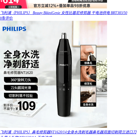
飞利浦（PHILIPS） Beauty BikiniGenie 女性比基尼修剪器 干电池供电 BRT383/50
0条评价
飞利浦（PHILIPS）鼻毛修剪器NT1620/14全身水洗剃毛器鼻毛器双面切剃荷兰进口刀