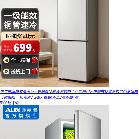
奥克斯冰箱家用小型一级能效冷藏冷冻两用小户型两门大容量节能省电双开门电冰箱
【搁架款 一级能效】248升级款I冷冻2层冷藏4层
5000条评价