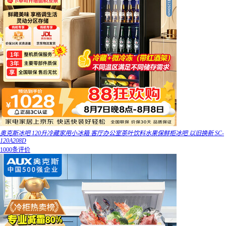
奥克斯冰吧 120升冷藏家用小冰箱 客厅办公室茶叶饮料水果保鲜柜冰吧 以旧换新 SC-
120A208D
1000条评价