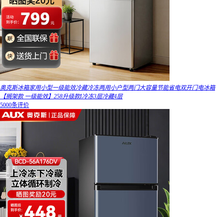
奥克斯冰箱家用小型一级能效冷藏冷冻两用小户型两门大容量节能省电双开门电冰箱
【搁架款 一级能效】258升级款I冷冻3层冷藏4层
5000条评价