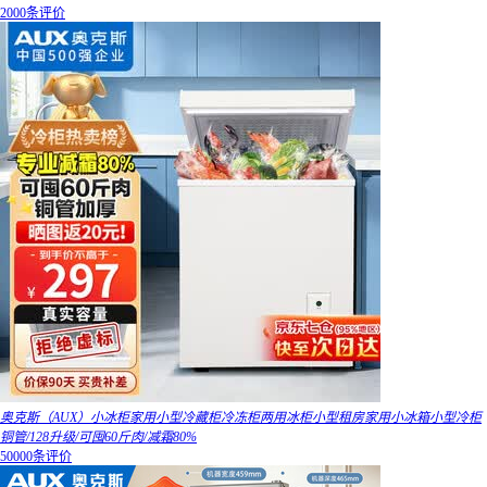
2000条评价
奥克斯（AUX）小冰柜家用小型冷藏柜冷冻柜两用冰柜小型租房家用小冰箱小型冷柜
铜管/128升级/可囤60斤肉/减霜80%
50000条评价