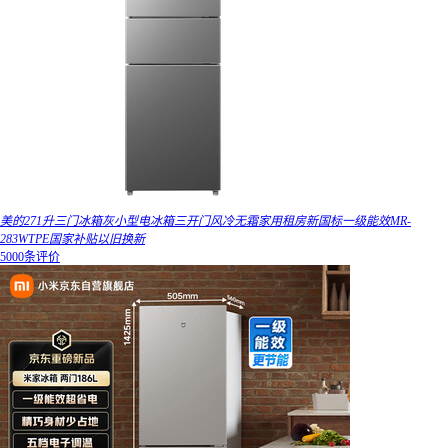
美的271升三门冰箱灰小型电冰箱三开门风冷无霜家用租房新国标一级能效MR-
283WTPE国家补贴以旧换新
5000条评价