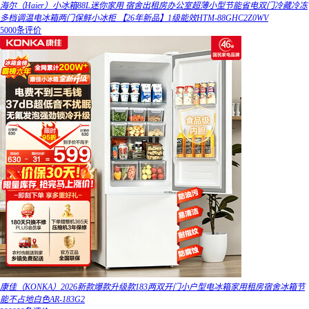
海尔（Haier）小冰箱88L迷你家用 宿舍出租房办公室超薄小型节能省电双门冷藏冷冻
多档调温电冰箱两门保鲜小冰柜 【26年新品】1级能效HTM-88GHC2Z0WV
5000条评价
康佳（KONKA）2026新款爆款升级款183两双开门小户型电冰箱家用租房宿舍冰箱节
能不占地白色AR-183G2