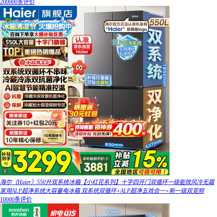
200000条评价
海尔（Haier）550升双系统冰箱【小红花系列】十字四开门双循环一级能效风冷无霜
家用ALP超净系统大容量电冰箱 双系统双循环+ALP超净五效合一+新一级双变频
10000条评价