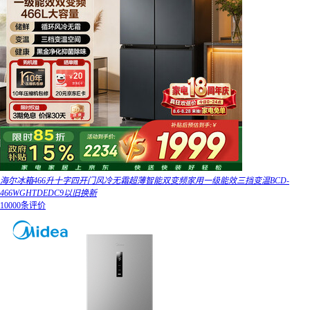
海尔冰箱466升十字四开门风冷无霜超薄智能双变频家用一级能效三挡变温BCD-
466WGHTDEDC9以旧换新
10000条评价