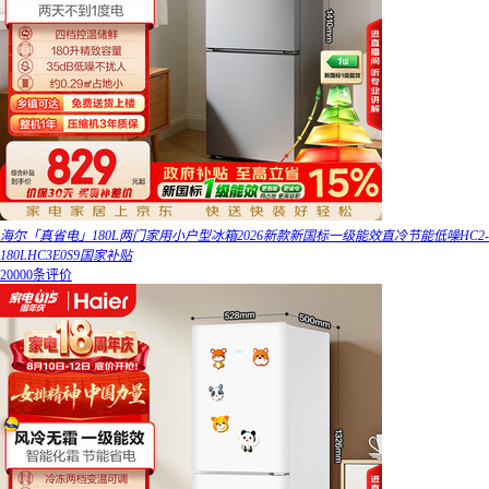
海尔「真省电」180L两门家用小户型冰箱2026新款新国标一级能效直冷节能低噪HC2-
180LHC3E0S9国家补贴
20000条评价