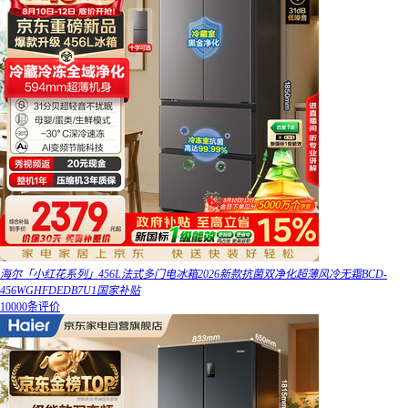
海尔「小红花系列」456L法式多门电冰箱2026新款抗菌双净化超薄风冷无霜BCD-
456WGHFDEDB7U1国家补贴
10000条评价