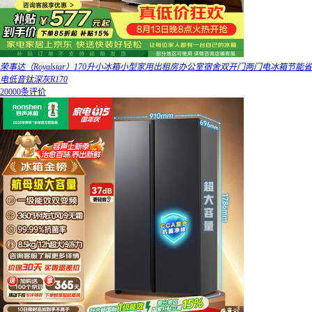
荣事达（Royalstar）170升小冰箱小型家用出租房办公室宿舍双开门两门电冰箱节能省
电低音钛深灰R170
20000条评价