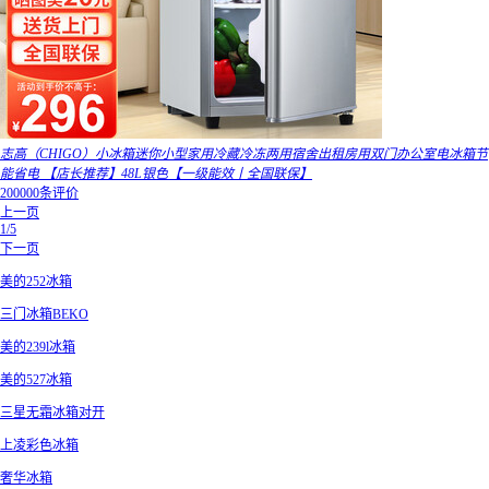
志高（CHIGO）小冰箱迷你小型家用冷藏冷冻两用宿舍出租房用双门办公室电冰箱节
能省电 【店长推荐】48L银色【一级能效丨全国联保】
200000条评价
上一页
1/5
下一页
美的252冰箱
三门冰箱BEKO
美的239l冰箱
美的527冰箱
三星无霜冰箱对开
上凌彩色冰箱
奢华冰箱