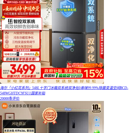
海尔「小红花系列」548L十字门冰箱双系统双净化0串味99.99%除菌变温空间BCD-
548WGHTDC9FSU1国家补贴
20000条评价