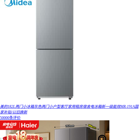
美的182L两门小冰箱灰色两门小户型客厅家用租房宿舍电冰箱新一级能效MR-191A国
家补贴/以旧换新
50000条评价