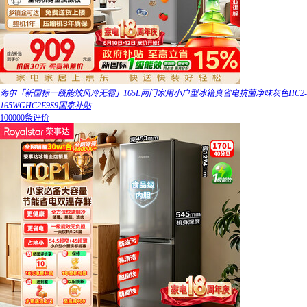
海尔「新国标一级能效风冷无霜」165L两门家用小户型冰箱真省电抗菌净味灰色HC2-
165WGHC2E9S9国家补贴
100000条评价