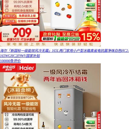
海尔「新国标一级能效风冷无霜」165L两门家用小户型冰箱真省电抗菌净味白色HC2-
165WGHC2E9WV国家补贴
100000条评价