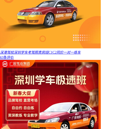
深港驾校深圳学车考驾照贵宾班C1C2同价一对一练车
63条评价