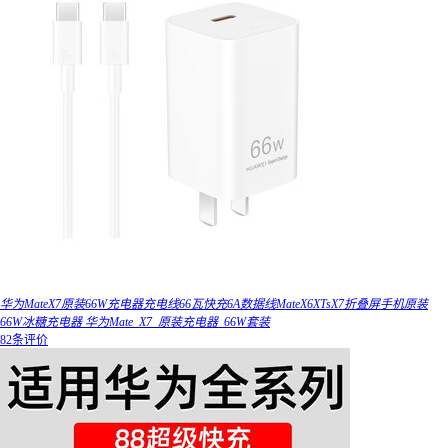
华为MateX7原装66W充电器充电线66瓦快充6A数据线MateX6XTsX7折叠屏手机原装
66W冰糖充电器 华为Mate_X7_原装充电器_66W套装
82条评价