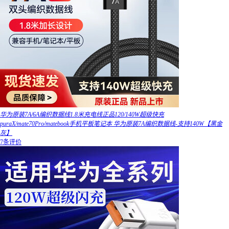
华为原装7A/6A编织数据线1.8米充电线正品120/140W超级快充
puraX/mate70Pro/matebook手机平板笔记本 华为原装7A编织数据线-支持140W【黑金
灰】
7条评价