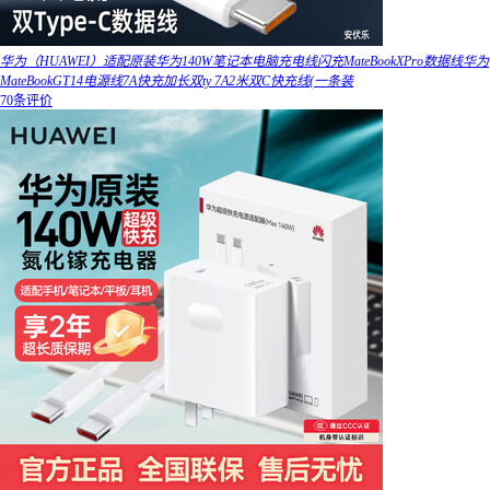
华为（HUAWEI）适配原装华为140W笔记本电脑充电线闪充MateBookXPro数据线华为
MateBookGT14电源线7A快充加长双ty 7A2米双C快充线(一条装
70条评价