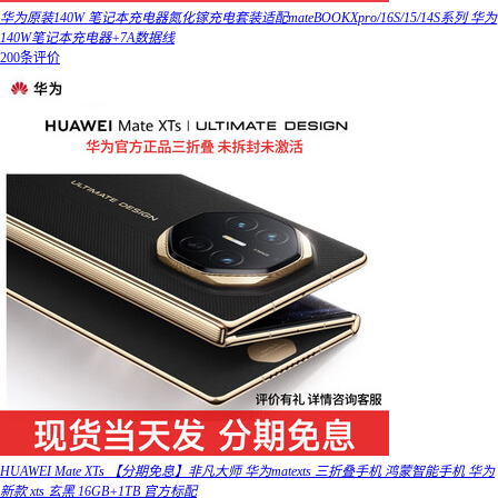
华为原装140W 笔记本充电器氮化镓充电套装适配mateBOOKXpro/16S/15/14S系列 华为
140W笔记本充电器+7A数据线
200条评价
HUAWEI Mate XTs 【分期免息】非凡大师 华为matexts 三折叠手机 鸿蒙智能手机 华为
新款 xts 玄黑 16GB+1TB 官方标配