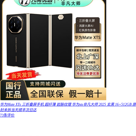
华为Mate XTs 三折叠屏手机 超纤薄 岩脉纹理 华为xts非凡大师 2025 玄黑 16+512GB 原
封未拆当天顺丰次日达
73条评价