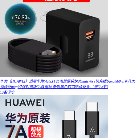
华为（HUAWEI）适用华为MateXT充电器原装快充mate70rs快充插头mate60rs非凡大
师快充magic7保时捷版6A数据线 新款黑色双口88快充头+1米6A线U
13条评价