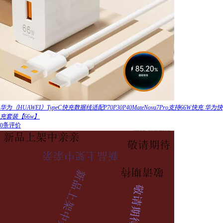
华为（HUAWEI）TypeC快充数据线适配P70P30P40MateNova7Pro支持66W快充 华为快
充套装【66w】
0条评价