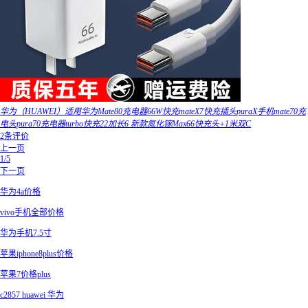
华为（HUAWEI）适用华为Mate80充电器66W快充mateX7快充插头puraX手机mate70充
电头pura70充电器turbo快充22加长6 新款氮化镓Max66快充头+1米双C
2条评价
上一页
1/5
下一页
华为4a价格
vivo手机全部价格
华为手机7.5寸
苹果iphone8plus价格
苹果7价格plus
c2857 huawei 华为