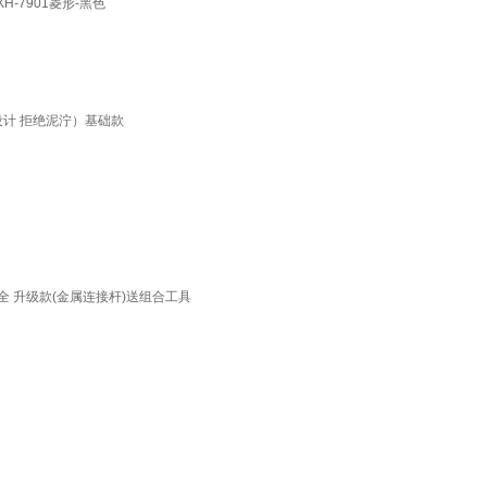
-7901菱形-黑色
设计 拒绝泥泞）基础款
全 升级款(金属连接杆)送组合工具