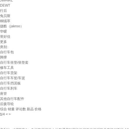
JWHIRL
DEWT
行后
兔贝斯
桐绒萃
捷酷（jakroo）
华暧
誉好佳
更多
类别:
自行车包
脚撑
自行车坐垫/坐垫套
修车工具
自行车货架
自行车车筐/车篮
自行车挡泥板
自行车刹车
座管
其他自行车配件
后拨导轮
综合
销量
评论数
新品
价格
1
/
4
<
>