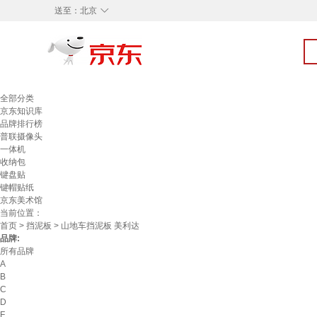
◇
送至：
北京
全部分类
京东知识库
品牌排行榜
普联摄像头
一体机
收纳包
键盘贴
键帽贴纸
京东美术馆
当前位置：
首页
>
挡泥板
> 山地车挡泥板 美利达
品牌:
所有品牌
A
B
C
D
F