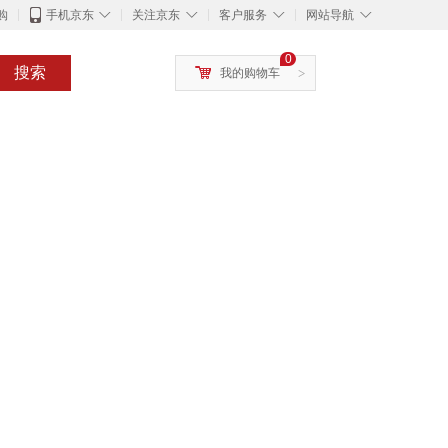
◇
◇
◇
◇
购
手机京东
关注京东
客户服务
网站导航
0
搜索
我的购物车
>