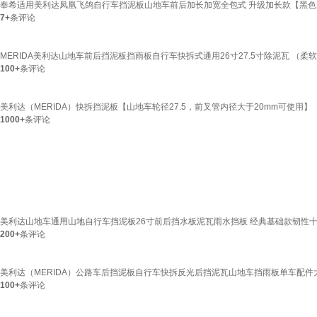
奉希适用美利达凤凰飞鸽自行车挡泥板山地车前后加长加宽全包式 升级加长款【黑色
7+
条评论
MERIDA美利达山地车前后挡泥板挡雨板自行车快拆式通用26寸27.5寸除泥瓦 （柔
100+
条评论
美利达（MERIDA）快拆挡泥板【山地车轮径27.5，前叉管内径大于20mm可使用】
1000+
条评论
美利达山地车通用山地自行车挡泥板26寸前后挡水板泥瓦雨水挡板 经典基础款韧性
200+
条评论
美利达（MERIDA）公路车后挡泥板自行车快拆反光后挡泥瓦山地车挡雨板单车配件大全
100+
条评论