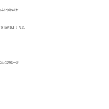
地车快拆挡泥板
拓宽 快拆设计）黑色
前叉款挡泥板一套