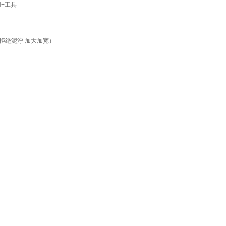
用+工具
拒绝泥泞 加大加宽）