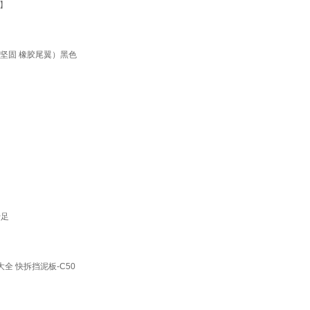
】
软坚固 橡胶尾翼）黑色
十足
 快拆挡泥板-C50