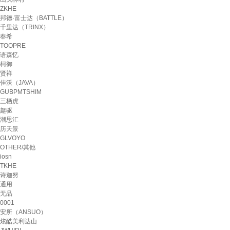
ZKHE
邦德·富士达（BATTLE）
千里达（TRINX）
奉希
TOOPRE
语森忆
柯御
贤祥
佳沃（JAVA）
GUBPMTSHIM
三栖虎
趣驱
潮思汇
历天景
GLVOYO
OTHER/其他
iosn
TKHE
诗迦努
通用
无品
0001
安所（ANSUO）
炫酷美利达山