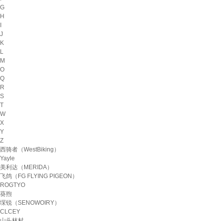
G
H
I
J
K
L
M
O
Q
R
S
T
W
X
Y
Z
西骑者（WestBiking）
Yayle
美利达（MERIDA）
飞鸽（FG FLYING PIGEON）
ROGTYO
葵煦
堔锐（SENOWOIRY）
CLCEY
山头林村