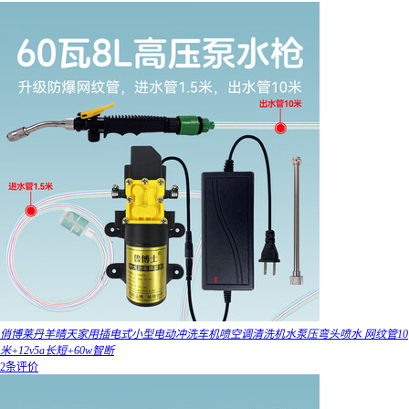
俏博莱丹羊晴天家用插电式小型电动冲洗车机喷空调清洗机水泵压弯头喷水 网纹管10
米+12v5a长短+60w智断
2条评价