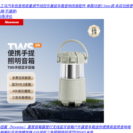
工马汽车低音炮音量调节线控乐曼兹车载音响改装配件 单路功放3.5mm调 本店功放使
用(不通用)
0条评价
纽曼（Newmine）露营音箱露营灯无线蓝牙音箱户外露营车载迷你便携高音质音响电
脑喇叭低音炮播放器 43H续航三色照明旋钮调节PBS005米色