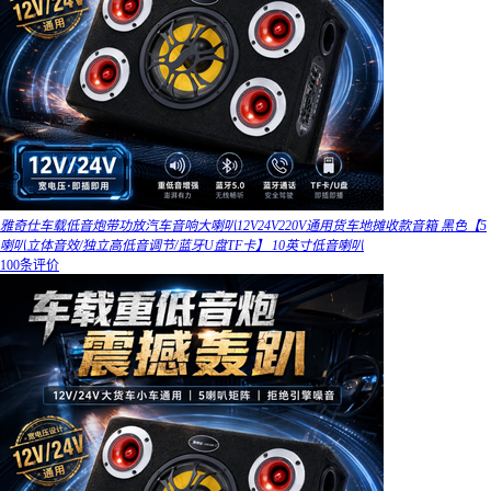
雅奇仕车载低音炮带功放汽车音响大喇叭12V24V220V通用货车地摊收款音箱 黑色【5
喇叭立体音效/独立高低音调节/蓝牙U盘TF卡】 10英寸低音喇叭
100条评价