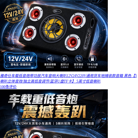
雅奇仕车载低音炮带功放汽车音响大喇叭12V24V220V通用货车地摊收款音箱 黑色【5
喇叭立体音效/独立高低音调节/蓝牙U盘TF卡】 5英寸低音喇叭
100条评价