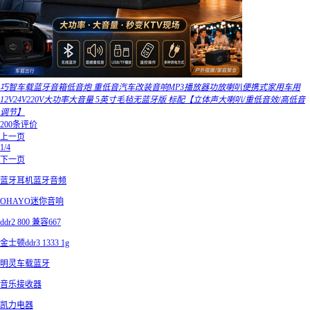
巧智车载蓝牙音箱低音炮 重低音汽车改装音响MP3播放器功放喇叭便携式家用车用
12V24V220V大功率大音量 5英寸毛毡无蓝牙版 标配【立体声大喇叭/重低音效/高低音
调节】
200条评价
上一页
1/4
下一页
蓝牙耳机蓝牙音频
OHAYO迷你音响
ddr2 800 兼容667
金士顿ddr3 1333 1g
明灵车载蓝牙
音乐接收器
凯力电器