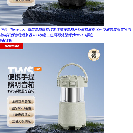
纽曼（Newmine）露营音箱露营灯无线蓝牙音箱户外露营车载迷你便携高音质音响电
脑喇叭低音炮播放器 43H续航三色照明旋钮调节PBS005黑色
0条评价