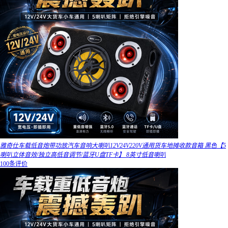
雅奇仕车载低音炮带功放汽车音响大喇叭12V24V220V通用货车地摊收款音箱 黑色【5
喇叭立体音效/独立高低音调节/蓝牙U盘TF卡】 8英寸低音喇叭
100条评价