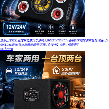
雅奇仕车载低音炮带功放汽车音响大喇叭12V24V220V通用货车地摊收款音箱 黑色【5
喇叭立体音效/独立高低音调节/蓝牙U盘TF卡】 6英寸低音喇叭
100条评价