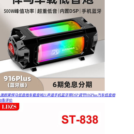
澳颜莱悍马低音炮车载音响21声道手机蓝牙带DSP调节916Plus汽车低音炮
0条评价