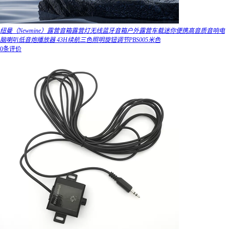
纽曼（Newmine）露营音箱露营灯无线蓝牙音箱户外露营车载迷你便携高音质音响电
脑喇叭低音炮播放器 43H续航三色照明旋钮调节PBS005米色
0条评价