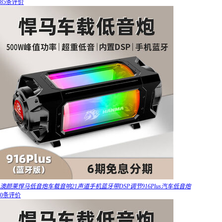
85条评价
澳颜莱悍马低音炮车载音响21声道手机蓝牙带DSP调节916Plus汽车低音炮
0条评价