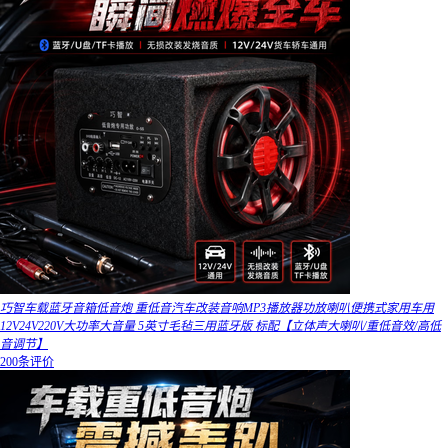
巧智车载蓝牙音箱低音炮 重低音汽车改装音响MP3播放器功放喇叭便携式家用车用
12V24V220V大功率大音量 5英寸毛毡三用蓝牙版 标配【立体声大喇叭/重低音效/高低
音调节】
200条评价