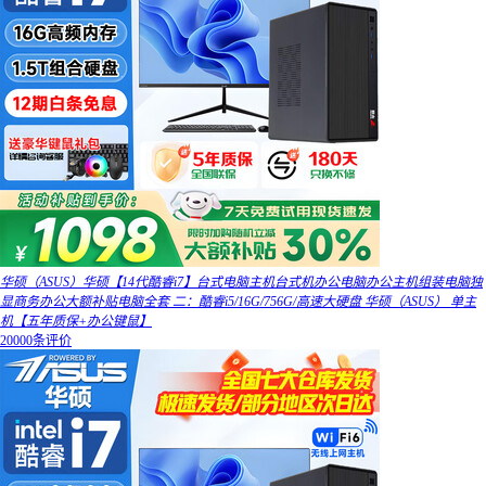
华硕（ASUS）华硕【14代酷睿i7】台式电脑主机台式机办公电脑办公主机组装电脑独
显商务办公大额补贴电脑全套 二：酷睿i5/16G/756G/高速大硬盘 华硕（ASUS） 单主
机【五年质保+办公键鼠】
20000条评价