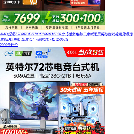
AMD锐龙7 7800X3D/9700X/5060TI/5070台式组装电脑三角洲无畏契约游戏电竞海景房
主机DIY整机 配置七：7800X3D+RTX5060Ti
2000条评价