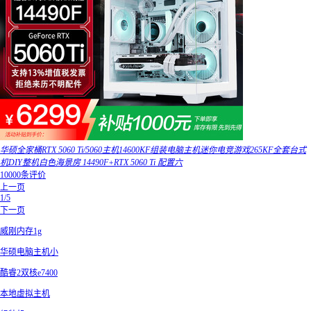
华硕全家桶RTX 5060 Ti/5060主机14600KF组装电脑主机迷你电竞游戏265KF全套台式
机DIY整机白色海景房 14490F+RTX 5060 Ti 配置六
10000条评价
上一页
1/5
下一页
威刚内存1g
华硕电脑主机小
酷睿2双核e7400
本地虚拟主机