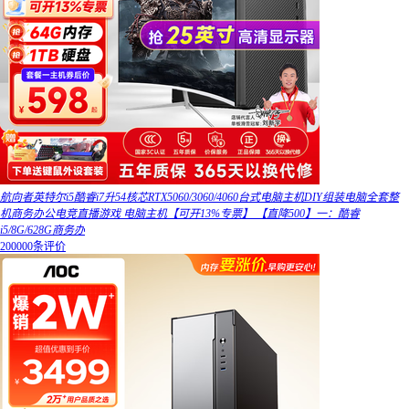
航向者英特尔i5酷睿i7升54核芯RTX5060/3060/4060台式电脑主机DIY组装电脑全套整
机商务办公电竞直播游戏 电脑主机【可开13%专票】 【直降500】一：酷睿
i5/8G/628G商务办
200000条评价