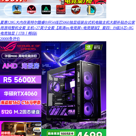
夏惠128G大内存英特尔酷睿i9升54线芯5060独显组装台式机电脑主机大额补贴办公家
用游戏整机全套 主机+27英寸全套【高清ips电竞屏+电竞键鼠】 套四：i9级24芯+8G
电竞独显丨1TB丨畅玩6
20000条评价