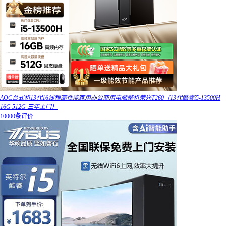
AOC台式机13代16线程高性能家用办公商用电脑整机荣光T260（13代酷睿i5-13500H
16G 512G 三年上门）
10000条评价