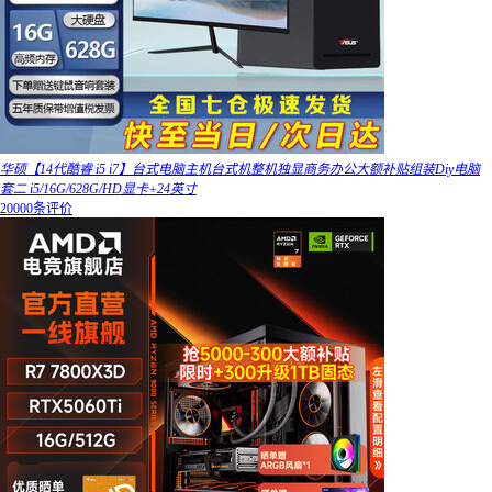
华硕【14代酷睿 i5 i7】台式电脑主机台式机整机独显商务办公大额补贴组装Diy电脑
套二 i5/16G/628G/HD显卡+24英寸
20000条评价