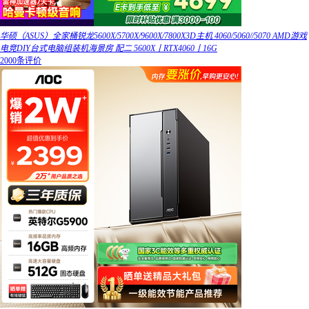
华硕（ASUS）全家桶锐龙5600X/5700X/9600X/7800X3D主机 4060/5060//5070 AMD游戏
电竞DIY台式电脑组装机海景房 配二 5600X丨RTX4060丨16G
2000条评价