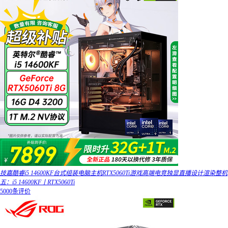
技嘉酷睿i5 14600KF台式组装电脑主机RTX5060Ti游戏高端电竞独显直播设计渲染整机
五：i5 14600KF丨RTX5060Ti
5000条评价