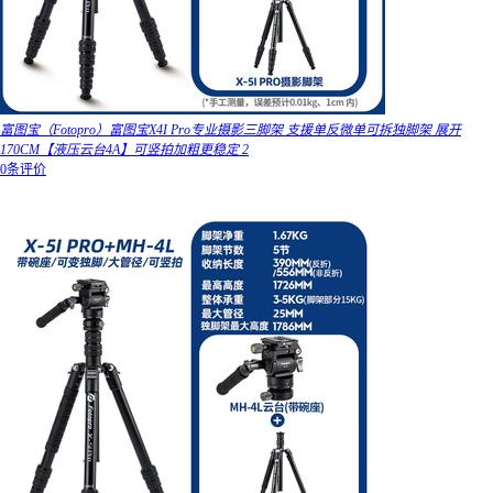
富图宝（Fotopro）富图宝X4I Pro专业摄影三脚架 支援单反微单可拆独脚架 展开
170CM【液压云台4A】可竖拍加粗更稳定 2
0条评价