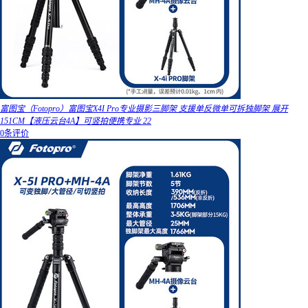
富图宝（Fotopro）富图宝X4I Pro专业摄影三脚架 支援单反微单可拆独脚架 展开
151CM【液压云台4A】可竖拍便携专业 22
0条评价