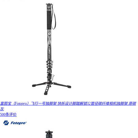
富图宝（Fotopro）飞行一号独脚架 快拆设计脚踏解锁32管径碳纤维相机独脚架 原碳
灰
500条评价