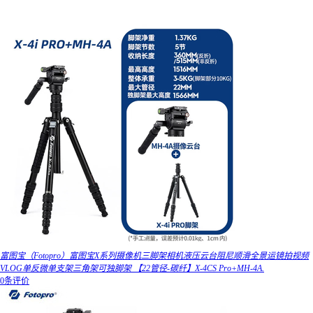
富图宝（Fotopro）富图宝X系列摄像机三脚架相机液压云台阻尼顺滑全景运镜拍视频
VLOG单反微单支架三角架可独脚架 【22管径-碳纤】X-4CS Pro+MH-4A.
0条评价