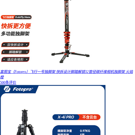
富图宝（Fotopro）飞行一号独脚架 快拆设计脚踏解锁32管径碳纤维相机独脚架 火焰
橙
500条评价