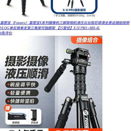
富图宝（Fotopro）富图宝X系列摄像机三脚架相机液压云台阻尼顺滑全景运镜拍视频
VLOG单反微单支架三角架可独脚架 【25管径】X-5I PRO+MH-4L
0条评价