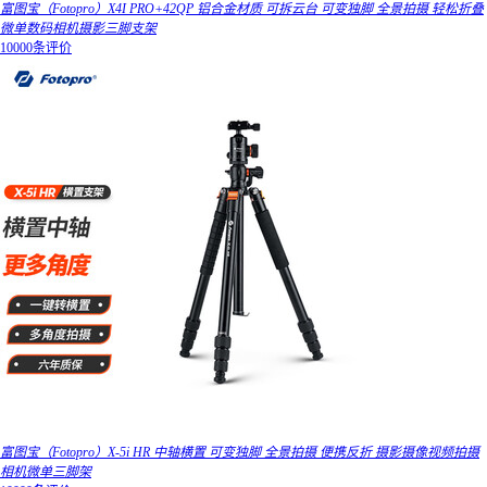
富图宝（Fotopro）X4I PRO+42QP 铝合金材质 可拆云台 可变独脚 全景拍摄 轻松折叠
微单数码相机摄影三脚支架
10000条评价
富图宝（Fotopro）X-5i HR 中轴横置 可变独脚 全景拍摄 便携反折 摄影摄像视频拍摄
相机微单三脚架