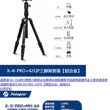
富图宝A4i / X4i旅行便携三脚架云台微单反相机摄影手机拍照直播专业三角支架适用
佳能R8索尼A7M4 X4i PRO+42QP【球型云台+ 收纳36】
65条评价