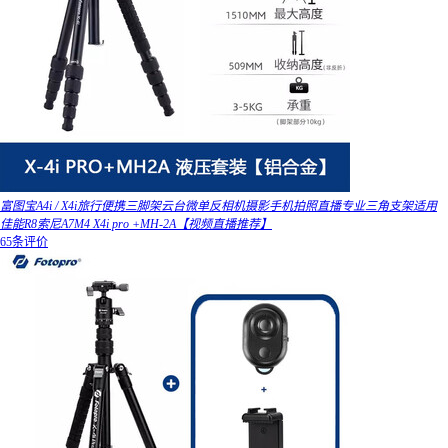
富图宝A4i / X4i旅行便携三脚架云台微单反相机摄影手机拍照直播专业三角支架适用
佳能R8索尼A7M4 X4i pro +MH-2A【视频直播推荐】
65条评价