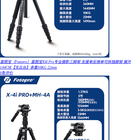
富图宝（Fotopro）富图宝X4I Pro专业摄影三脚架 支援单反微单可拆独脚架 展开
144CM【无云台】承重10KG 22mm
0条评价