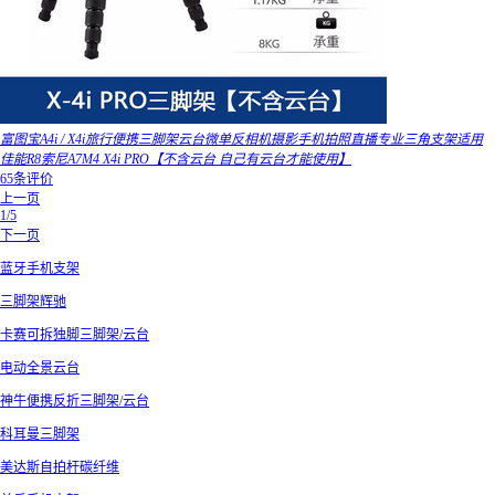
富图宝A4i / X4i旅行便携三脚架云台微单反相机摄影手机拍照直播专业三角支架适用
佳能R8索尼A7M4 X4i PRO【不含云台 自己有云台才能使用】
65条评价
上一页
1/5
下一页
蓝牙手机支架
三脚架辉驰
卡赛可拆独脚三脚架/云台
电动全景云台
神牛便携反折三脚架/云台
科耳曼三脚架
美达斯自拍杆碳纤维