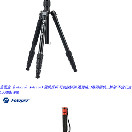
富图宝（Fotopro）X-4I PRO 便携反折 可变独脚架 通用接口数码相机三脚架 不含云台
10000条评价