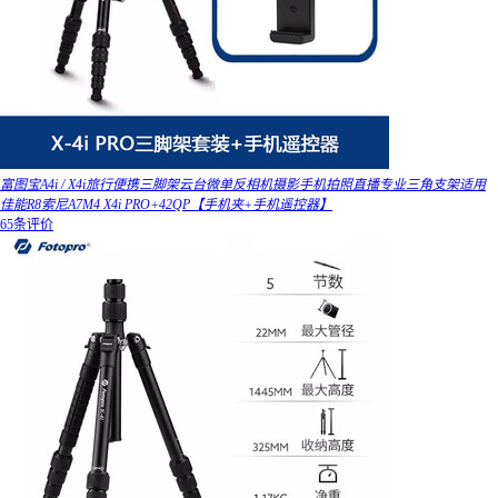
富图宝A4i / X4i旅行便携三脚架云台微单反相机摄影手机拍照直播专业三角支架适用
佳能R8索尼A7M4 X4i PRO+42QP【手机夹+手机遥控器】
65条评价