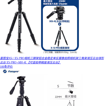
富图宝A5i / X5i PRO相机三脚架铝合金稳定单反摄像拍照相机架三角架液压云台球形
云台 X5i PRO+MH-4L【可竖拍带碗座液压云台】
100条评价