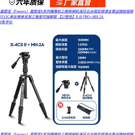
富图宝（Fotopro）富图宝X系列摄像机三脚架相机液压云台阻尼顺滑全景运镜拍视频
VLOG单反微单支架三角架可独脚架 【22管径】X-4I PRO+MH-2A.
0条评价
富图宝（Fotopro）富图宝X系列摄像机三脚架相机液压云台阻尼顺滑全景运镜拍视频