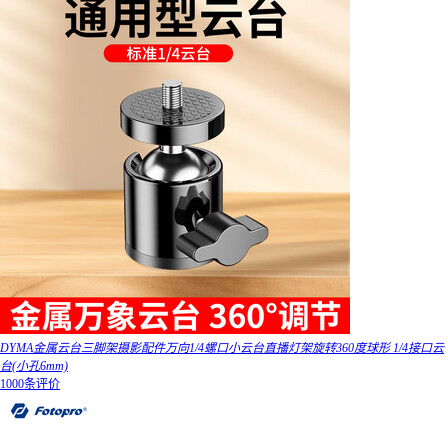
DYMA金属云台三脚架摄影配件万向1/4螺口小云台直播灯架旋转360度球形 1/4接口云
台(小孔6mm)
1000条评价