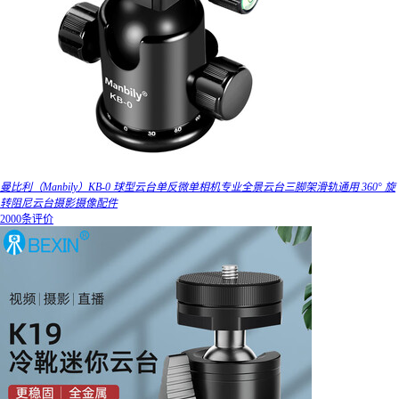
曼比利（Manbily）KB-0 球型云台单反微单相机专业全景云台三脚架滑轨通用 360° 旋
转阻尼云台摄影摄像配件
2000条评价