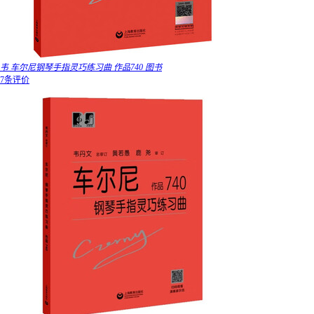
韦 车尔尼钢琴手指灵巧练习曲 作品740 图书
7条评价