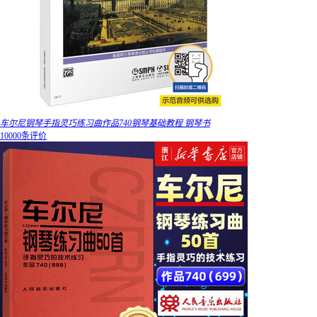
车尔尼钢琴手指灵巧练习曲作品740钢琴基础教程 钢琴书
10000条评价