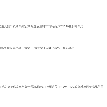
播支架手机微单拆独脚 角度按压调节4节收纳SC2540三脚架单品
摄像长焦拍鸟三角架 [三角主架]4节DF-432A三脚架单品
稳定支架碳素三角架全景液压云台 [按压调节]4节DF-440C碳纤维三脚架高配单品