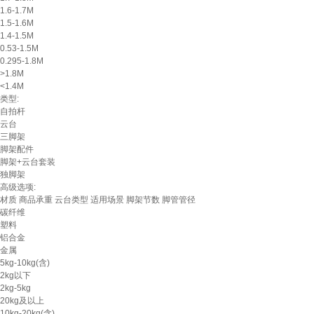
1.6-1.7M
1.5-1.6M
1.4-1.5M
0.53-1.5M
0.295-1.8M
>1.8M
<1.4M
类型:
自拍杆
云台
三脚架
脚架配件
脚架+云台套装
独脚架
高级选项:
材质
商品承重
云台类型
适用场景
脚架节数
脚管管径
碳纤维
塑料
铝合金
金属
5kg-10kg(含)
2kg以下
2kg-5kg
20kg及以上
10kg-20kg(含)