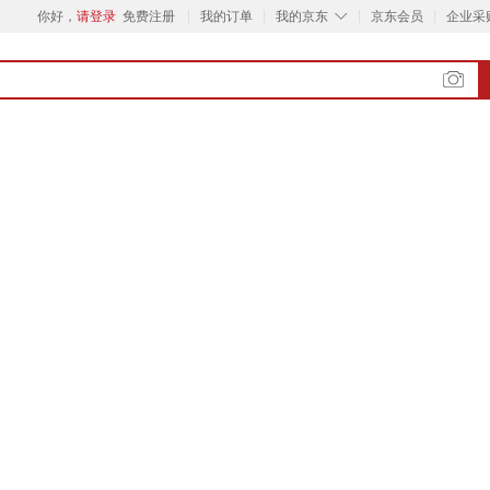
◇
你好，
请登录
免费注册
我的订单
我的京东
京东会员
企业采