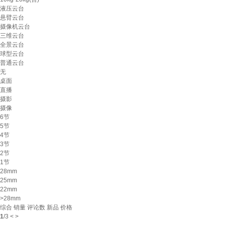
液压云台
悬臂云台
摄像机云台
三维云台
全景云台
球型云台
普通云台
无
桌面
直播
摄影
摄像
6节
5节
4节
3节
2节
1节
28mm
25mm
22mm
>28mm
综合
销量
评论数
新品
价格
1
/
3
<
>