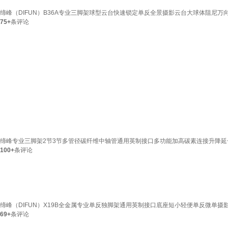
缔峰（DIFUN）B36A专业三脚架球型云台快速锁定单反全景摄影云台大球体阻尼万向
75+
条评论
缔峰专业三脚架2节3节多管径碳纤维中轴管通用英制接口多功能加高碳素连接升降延长杆
100+
条评论
缔峰（DIFUN）X19B全金属专业单反独脚架通用英制接口底座短小轻便单反微单摄影
69+
条评论