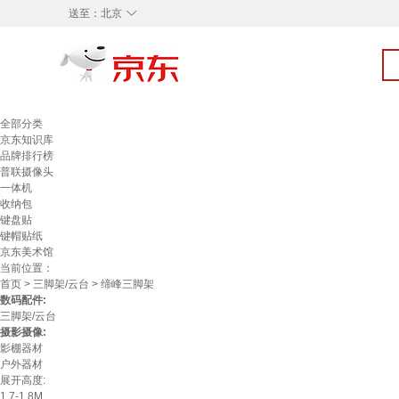
◇
送至：
北京
全部分类
京东知识库
品牌排行榜
普联摄像头
一体机
收纳包
键盘贴
键帽贴纸
京东美术馆
当前位置：
首页
>
三脚架/云台
> 缔峰三脚架
数码配件:
三脚架/云台
摄影摄像:
影棚器材
户外器材
展开高度:
1.7-1.8M