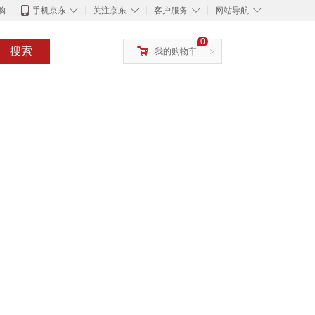
◇
◇
◇
◇
购
手机京东
关注京东
客户服务
网站导航
0
搜索
我的购物车
>