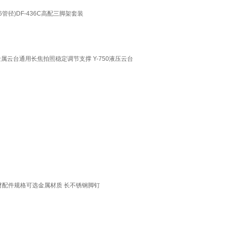
管径)DF-436C高配三脚架套装
属云台通用长焦拍照稳定调节支撑 Y-750液压云台
材配件规格可选金属材质 长不锈钢脚钉