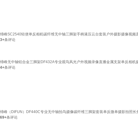
缔峰SC2540轻便单反相机碳纤维无中轴三脚架手柄液压云台套装户外摄影摄像视频直
3+
条评论
缔峰无中轴铝合金三脚架DF432A专业观鸟风光户外视频录像直播金属支架单反相机摄影
4+
条评论
缔峰（DIFUN）DF440C专业无中轴拍鸟摄像碳纤维三脚架套装单反微单摄影拍照长焦
69+
条评论