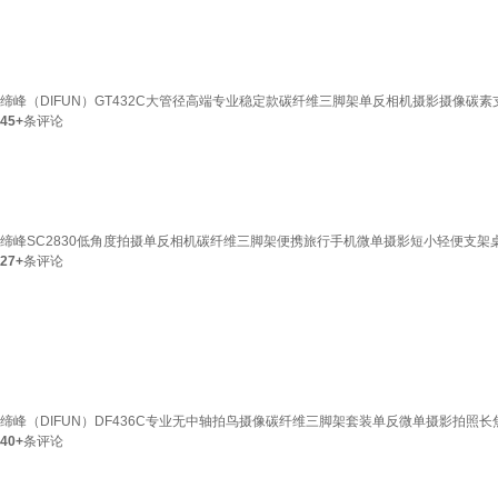
缔峰（DIFUN）GT432C大管径高端专业稳定款碳纤维三脚架单反相机摄影摄像碳素支
45+
条评论
缔峰SC2830低角度拍摄单反相机碳纤维三脚架便携旅行手机微单摄影短小轻便支架桌
27+
条评论
缔峰（DIFUN）DF436C专业无中轴拍鸟摄像碳纤维三脚架套装单反微单摄影拍照长焦
40+
条评论