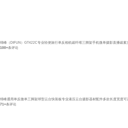
缔峰（DIFUN）GT422C专业轻便旅行单反相机碳纤维三脚架手机微单摄影直播碳素
100+
条评论
缔峰通用单反微单三脚架球型云台快装板专业液压云台摄影器材配件多款长度宽度可选长
71+
条评论