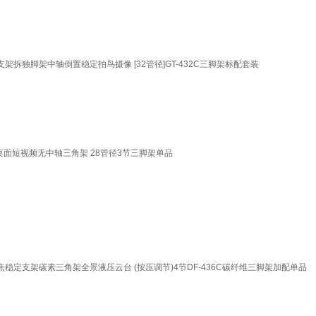
架拆独脚架中轴倒置稳定拍鸟摄像 [32管径]GT-432C三脚架标配套装
面短视频无中轴三角架 28管径3节三脚架单品
稳定支架碳素三角架全景液压云台 (按压调节)4节DF-436C碳纤维三脚架加配单品