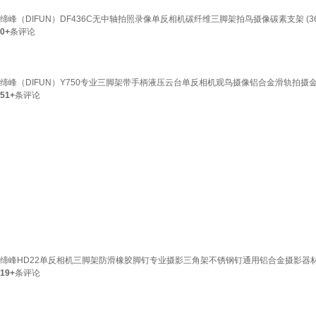
缔峰（DIFUN）DF436C无中轴拍照录像单反相机碳纤维三脚架拍鸟摄像碳素支架 (36
0+
条评论
缔峰（DIFUN）Y750专业三脚架带手柄液压云台单反相机观鸟摄像铝合金滑轨拍摄金
51+
条评论
缔峰HD22单反相机三脚架防滑橡胶脚钉专业摄影三角架不锈钢钉通用铝合金摄影器
19+
条评论