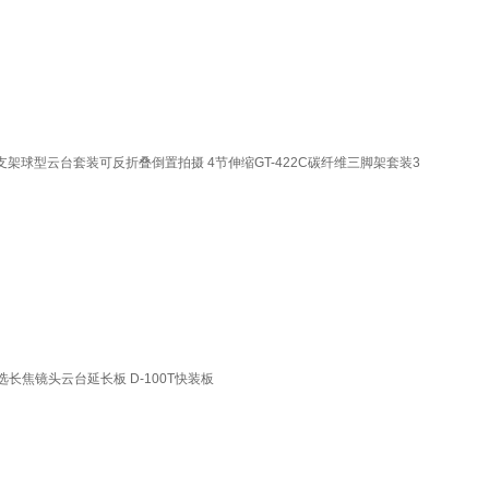
支架球型云台套装可反折叠倒置拍摄 4节伸缩GT-422C碳纤维三脚架套装3
焦镜头云台延长板 D-100T快装板