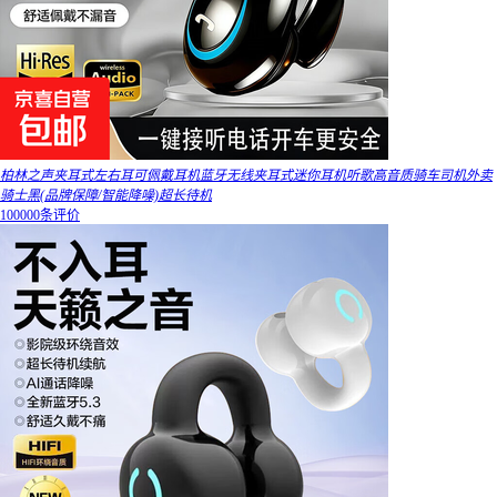
柏林之声夹耳式左右耳可佩戴耳机蓝牙无线夹耳式迷你耳机听歌高音质骑车司机外卖
骑士黑(品牌保障/智能降噪)超长待机
100000条评价