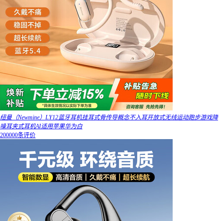
纽曼（Newmine）LY12蓝牙耳机挂耳式骨传导概念不入耳开放式无线运动跑步游戏降
噪耳夹式耳机AI适用苹果华为白
200000条评价