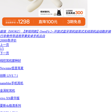
韶音（SHOKZ）【李现同款】OpenFit 2+开放式蓝牙耳机挂耳式无线耳机运动跑步骑
行非骨传导适用苹果安卓手机云白
20000条评价
上一页
1/5
下一页
线控耳机那种好
Newmine低音耳麦
创新 LIVE 7.1
nameblue手机耳机
金涡轮耳机
vivo X9i豪华版
夏新4k极清系列