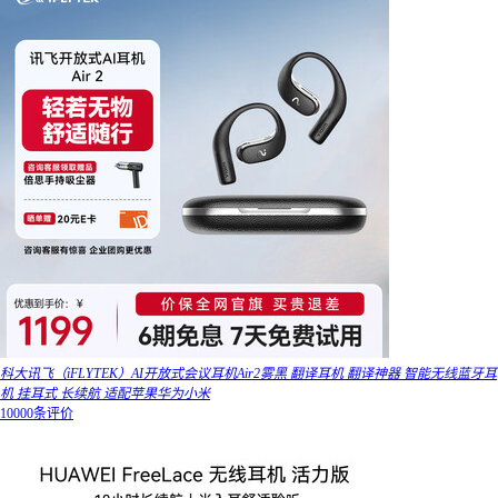
科大讯飞（iFLYTEK）AI开放式会议耳机Air2雾黑 翻译耳机 翻译神器 智能无线蓝牙耳
机 挂耳式 长续航 适配苹果华为小米
10000条评价