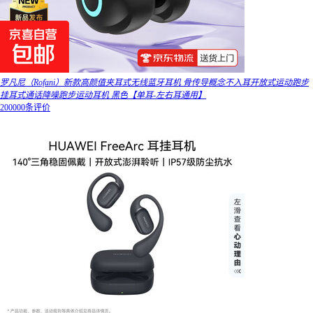
罗凡尼（Rofani）新款高颜值夹耳式无线蓝牙耳机 骨传导概念不入耳开放式运动跑步
挂耳式通话降噪跑步运动耳机 黑色【单耳-左右耳通用】
200000条评价