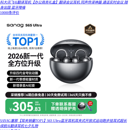
科大讯飞AI翻译耳机【办公商务礼盒】翻译会议耳机 同声传译神器 通话实时会议 随
身出国 蓝牙降噪
10000条评价
SANAG塞那【耳夹销量TOP1】S6S Ultra蓝牙耳机耳夹式开放式运动跑步挂耳式超长
续航AI翻译耳机七夕礼物