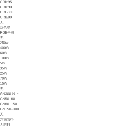
CRI≥95
CRI≥90
CRI＜80
CRI≥80
无
双色温
RGB全彩
无
250w
400W
60W
100W
5W
35W
25W
70W
15W
无
GN300 以上
GN50–80
GN80–150
GN150–300
无
六轴防抖
无防抖