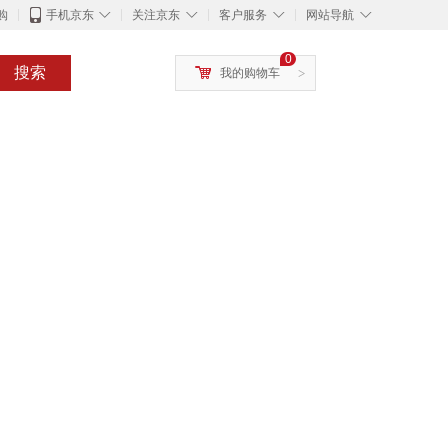
◇
◇
◇
◇
购
手机京东
关注京东
客户服务
网站导航
0
搜索
我的购物车
>