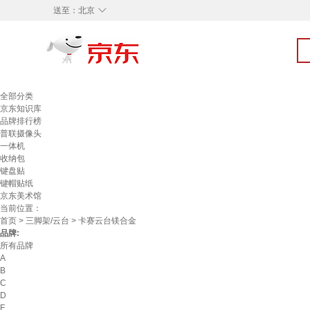
◇
送至：
北京
全部分类
京东知识库
品牌排行榜
普联摄像头
一体机
收纳包
键盘贴
键帽贴纸
京东美术馆
当前位置：
首页
>
三脚架/云台
> 卡赛云台镁合金
品牌:
所有品牌
A
B
C
D
F