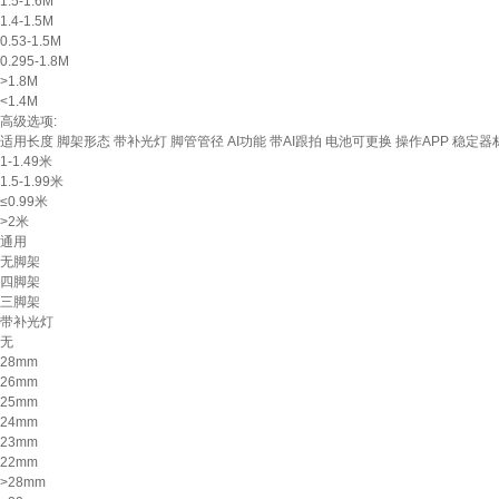
1.5-1.6M
1.4-1.5M
0.53-1.5M
0.295-1.8M
>1.8M
<1.4M
高级选项:
适用长度
脚架形态
带补光灯
脚管管径
AI功能
带AI跟拍
电池可更换
操作APP
稳定器
1-1.49米
1.5-1.99米
≤0.99米
>2米
通用
无脚架
四脚架
三脚架
带补光灯
无
28mm
26mm
25mm
24mm
23mm
22mm
>28mm