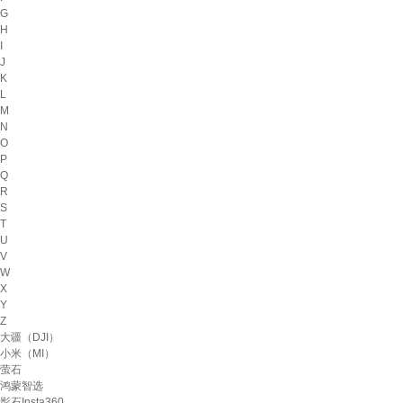
G
H
I
J
K
L
M
N
O
P
Q
R
S
T
U
V
W
X
Y
Z
大疆（DJI）
小米（MI）
萤石
鸿蒙智选
影石Insta360