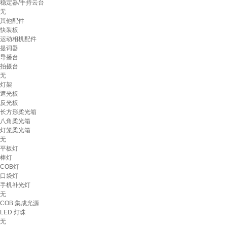
稳定器/手持云台
无
其他配件
快装板
运动相机配件
提词器
导播台
拍摄台
无
灯架
遮光板
反光板
长方形柔光箱
八角柔光箱
灯笼柔光箱
无
平板灯
棒灯
COB灯
口袋灯
手机补光灯
无
COB 集成光源
LED 灯珠
无