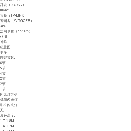
乔安（JOOAN）
ulanzi
普联（TP-LINK）
智国者（WITGOER）
360
浩瀚卓越（hohem）
硕图
神眸
纪曼图
更多
脚架节数:
6节
5节
4节
3节
2节
1节
闪光灯类型:
机顶闪光灯
影室闪光灯
无
展开高度:
1.7-1.8M
1.6-1.7M