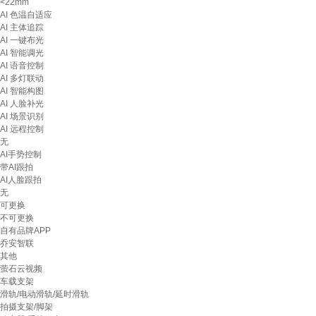
<22mm
AI 色温自适应
AI 主体追踪
AI 一键布光
AI 智能调光
AI 语音控制
AI 多灯联动
AI 智能构图
AI 人脸补光
AI 场景识别
AI 远程控制
无
AI手势控制
带AI跟拍
AI人脸跟拍
无
可更换
不可更换
自有品牌APP
乔安智联
其他
萤石云视频
车载支架
滑轨/电动滑轨/延时滑轨
拍摄支架/脚架