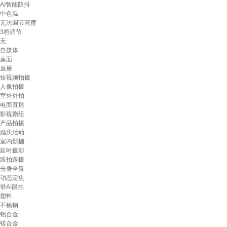
AI智能防抖
中色温
无法调节亮度
3档调节
无
自媒体
桌面
直播
短视频拍摄
人像拍摄
室外外拍
电商直播
影视剧组
产品拍摄
婚庆活动
室内影棚
延时摄影
跟拍跟摄
分身全景
动态定焦
带AI跟拍
塑料
不锈钢
铝合金
镁合金