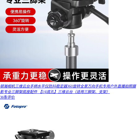
顿瀚相机三维云台手柄水平仪防抖稳定器360旋转全景万向手机专用户外直播拍照摄
影专业三脚架底座配件 【1/4底孔】三维云台（适用三脚架、支架）
36条评价