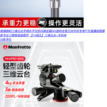
顿瀚相机三维云台手柄水平仪防抖稳定器360旋转全景万向手机专用户外直播拍照摄
影专业三脚架底座配件 【1/4底孔】三维云台+手机夹
36条评价