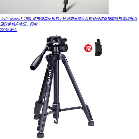
百诺（Benro）T981 便携微单反相机手柄竖拍三维云台视频采访直播摄影摄像仪器测
温仪手机夹液压三脚架
200条评价