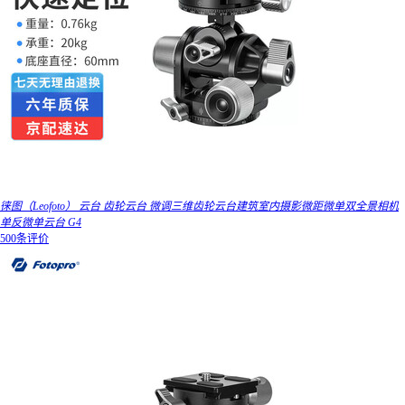
徕图（Leofoto） 云台 齿轮云台 微调三维齿轮云台建筑室内摄影微距微单双全景相机
单反微单云台 G4
500条评价