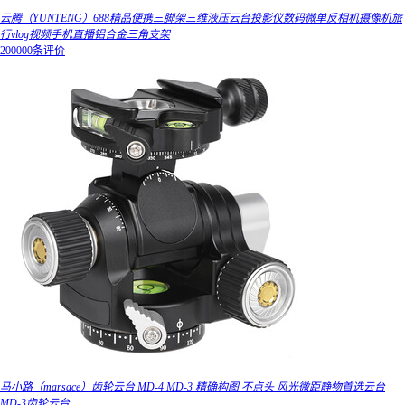
云腾（YUNTENG）688精品便携三脚架三维液压云台投影仪数码微单反相机摄像机旅
行vlog视频手机直播铝合金三角支架
200000条评价
马小路（marsace）齿轮云台 MD-4 MD-3 精确构图 不点头 风光微距静物首选云台
MD-3齿轮云台