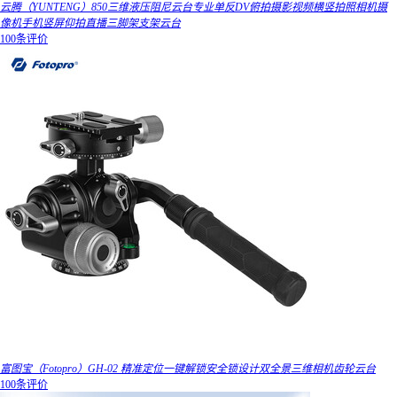
云腾（YUNTENG）850三维液压阻尼云台专业单反DV俯拍摄影视频横竖拍照相机摄
像机手机竖屏仰拍直播三脚架支架云台
100条评价
富图宝（Fotopro）GH-02 精准定位一键解锁安全锁设计双全景三维相机齿轮云台
100条评价