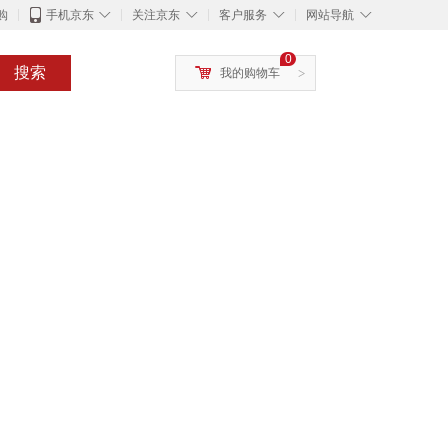
◇
◇
◇
◇
购
手机京东
关注京东
客户服务
网站导航
0
搜索
我的购物车
>