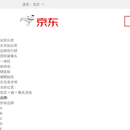
◇
送至：
北京
全部分类
京东知识库
品牌排行榜
普联摄像头
一体机
收纳包
键盘贴
键帽贴纸
京东美术馆
当前位置：
首页
>
碗
> 餐具浸泡
品牌:
所有品牌
A
B
C
D
E