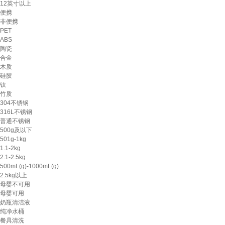
12英寸以上
便携
非便携
PET
ABS
陶瓷
合金
木质
硅胶
钛
竹质
304不锈钢
316L不锈钢
普通不锈钢
500g及以下
501g-1kg
1.1-2kg
2.1-2.5kg
500mL(g)-1000mL(g)
2.5kg以上
母婴不可用
母婴可用
奶瓶清洁液
纯净水桶
餐具清洗