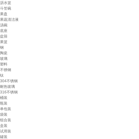
沥水篮
斗笠碗
果盘
果蔬清洁液
汤碗
底座
盆筛
果篮
钢
陶瓷
玻璃
塑料
不锈钢
钛
304不锈钢
耐热玻璃
316不锈钢
桶装
瓶装
单包装
袋装
组合装
盒装
试用装
罐装