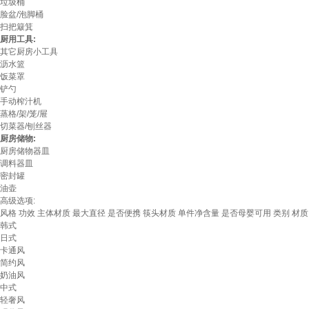
垃圾桶
脸盆/泡脚桶
扫把簸箕
厨用工具:
其它厨房小工具
沥水篮
饭菜罩
铲勺
手动榨汁机
蒸格/架/笼/屉
切菜器/刨丝器
厨房储物:
厨房储物器皿
调料器皿
密封罐
油壶
高级选项:
风格
功效
主体材质
最大直径
是否便携
筷头材质
单件净含量
是否母婴可用
类别
材质
韩式
日式
卡通风
简约风
奶油风
中式
轻奢风