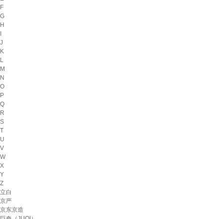
F
G
H
I
J
K
L
M
N
O
P
Q
R
S
T
U
V
W
X
Y
Z
立白
京严
京东京造
巨奇（JUQI）