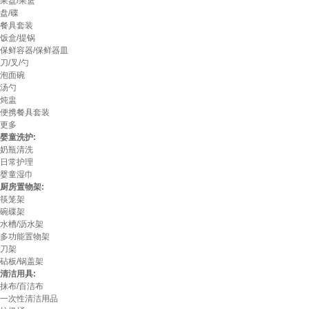
果盘/果篮
盘/碟
餐具套装
饭盒/提锅
保鲜容器/保鲜器皿
刀/叉/勺
泡面碗
汤勺
炖盅
便携餐具套装
更多
婴童洗护:
奶瓶清洗
日常护理
婴童湿巾
厨房置物架:
筷笼架
碗碟架
水槽/沥水架
多功能置物架
刀架
砧板/锅盖架
清洁用具:
抹布/百洁布
一次性清洁用品