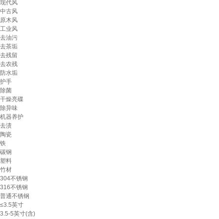
现代风
中古风
原木风
工业风
去油污
去茶垢
去残留
去农残
防水垢
护手
除菌
干燥亮碟
除异味
机器养护
去渍
陶瓷
铁
碳钢
塑料
竹材
304不锈钢
316不锈钢
普通不锈钢
≤3.5英寸
3.5-5英寸(含)