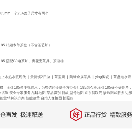
子185mm一个25A盖子尺寸有两个
185 鸡翅木单茶盘（不含茶艺炉）
185 搭配G9电茶炉、青花瓷茶具、茶渣桶
动上水热水瓶现代
|
景德镇2日游
|
茶盖碗
|
陶缘金属茶具
|
ying陶瓷
|
茶盘电水壶
价格，金灶185多少钱信息，为您选购提供全方位金灶185怎么样,金灶185好不好参
全咨询 安全专家服务
品牌地图
菜品识别
新款
型号地图
京东智联云
渗透测试服务
边
能营销解决方案
智能鉴黄
自拍人像抠图
拍照购
好
直发，极速配送
正品行货，精致服务