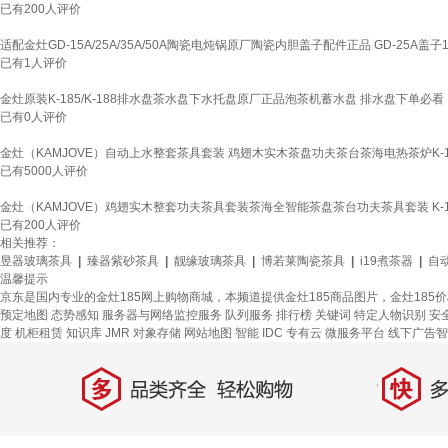
已有
200
人评价
适配金灶GD-15A/25A/35A/50A陶瓷电炖锅原厂陶瓷内胆盖子配件正品 GD-25A盖
已有
1
人评价
金灶原装K-185/K-188排水盘茶水盘下水托盘原厂正品泡茶机蓄水盘 排水盘下单必看
已有
0
人评价
金灶（KAMJOVE）自动上水整套茶具套装 鸡翅木实木茶盘功夫茶台茶海电热茶炉K-
已有
5000
人评价
金灶（KAMJOVE）鸡翅实木整套功夫茶具套装茶海全智能茶盘茶台功夫茶具套装 K-
已有
200
人评价
相关推荐：
昱器玻璃茶具
|
臻器紫砂茶具
|
靓缘玻璃茶具
|
博若莱陶瓷茶具
|
i19煮茶器
|
自
温馨提示
京东是国内专业的金灶185网上购物商城，本频道提供金灶185商品图片，金灶185
预定地图
态势感知
服务器与网络监控服务
队列服务
排行榜
关键词
特定人物识别
安
度
机柜租赁
知识库
JMR
对象存储
网站地图
智能 IDC 专有云
微服务平台
线下广告智
多
快
品类齐全，轻松购物
多仓