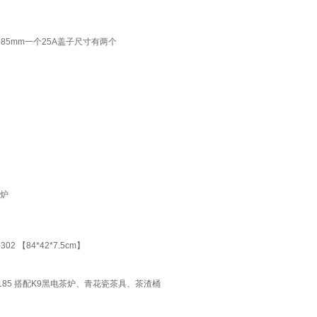
子185mm一个25A盖子尺寸有两个
能炉
 【84*42*7.5cm】
185 搭配K9黑电茶炉、青花瓷茶具、茶渣桶