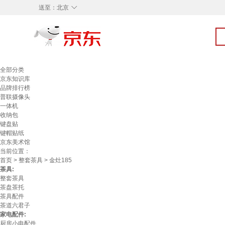
◇
送至：
北京
全部分类
京东知识库
品牌排行榜
普联摄像头
一体机
收纳包
键盘贴
键帽贴纸
京东美术馆
当前位置：
首页
>
整套茶具
> 金灶185
茶具:
整套茶具
茶盘茶托
茶具配件
茶道六君子
家电配件:
厨房小电配件