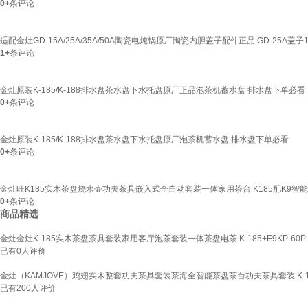
0+
条评论
适配金灶GD-15A/25A/35A/50A陶瓷电炖锅原厂陶瓷内胆盖子配件正品 GD-25A盖
1+
条评论
金灶原装K-185/K-188排水盘茶水盘下水托盘原厂正品泡茶机蓄水盘 排水盘下单必看
0+
条评论
金灶原装K-185/K-188排水盘茶水盘下水托盘原厂泡茶机蓄水盘 排水盘下单必看
0+
条评论
金灶旺K185实木茶盘烧水壶功夫茶具嵌入式全自动套装一体家用茶台 K185配K9智
0+
条评论
商品精选
金灶金灶K-185实木茶盘茶具套装家用客厅泡茶套装一体茶盘电茶 K-185+E9KP-60P-302
已有
0
人评价
金灶（KAMJOVE）鸡翅实木整套功夫茶具套装茶海全智能茶盘茶台功夫茶具套装 K-
已有
200
人评价