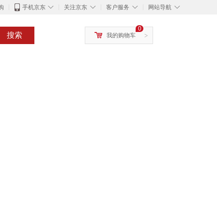
◇
◇
◇
◇
购
手机京东
关注京东
客户服务
网站导航
0
搜索
我的购物车
>