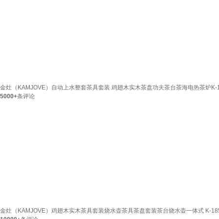
金灶（KAMJOVE）自动上水整套茶具套装 鸡翅木实木茶盘功夫茶台茶海电热茶炉K-
5000+
条评论
金灶（KAMJOVE）鸡翅木实木茶具套装烧水壶茶具茶盘套装茶台烧水壶一体式 K-185