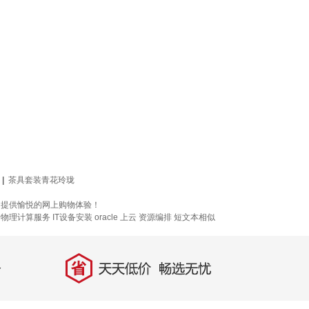
|
茶具套装青花玲珑
考，提供愉悦的网上购物体验！
缘物理计算服务
IT设备安装
oracle 上云
资源编排
短文本相似
省
天天低价，畅选无忧