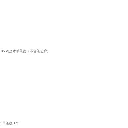
185 鸡翅木单茶盘（不含茶艺炉）
 单茶盘 1个