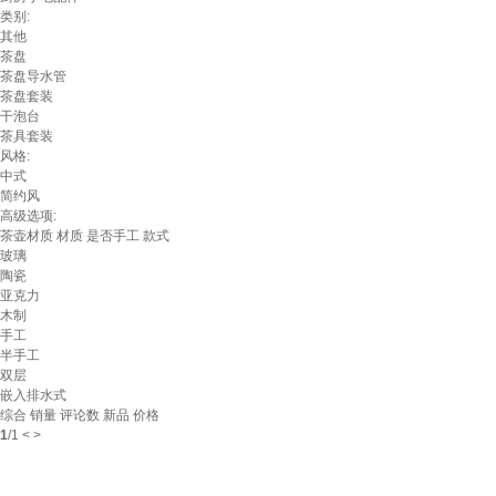
类别:
其他
茶盘
茶盘导水管
茶盘套装
干泡台
茶具套装
风格:
中式
简约风
高级选项:
茶壶材质
材质
是否手工
款式
玻璃
陶瓷
亚克力
木制
手工
半手工
双层
嵌入排水式
综合
销量
评论数
新品
价格
1
/
1
<
>