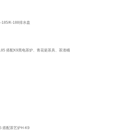
85/K-188排水盘
185 搭配K9黑电茶炉、青花瓷茶具、茶渣桶
 搭配茶艺炉H-K9