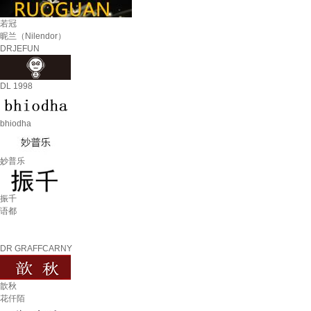
若冠
昵兰（Nilendor）
DRJEFUN
DL 1998
bhiodha
妙普乐
振千
语都
DR GRAFFCARNY
歆秋
花仟陌