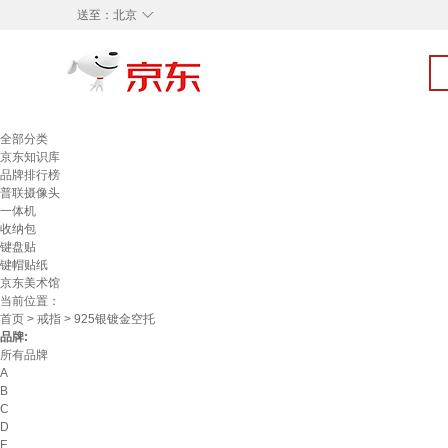
◇
送至：
北京
全部分类
京东知识库
品牌排行榜
普联摄像头
一体机
收纳包
键盘贴
键帽贴纸
京东美术馆
当前位置：
首页
>
戒指
> 925银镀金空托
品牌:
所有品牌
A
B
C
D
F