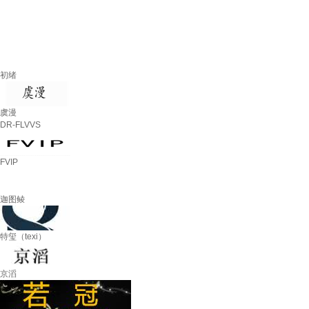
初绪
虞漫
DR-FLVVS
FVIP
迦图鲮
特玺（texi）
京滔