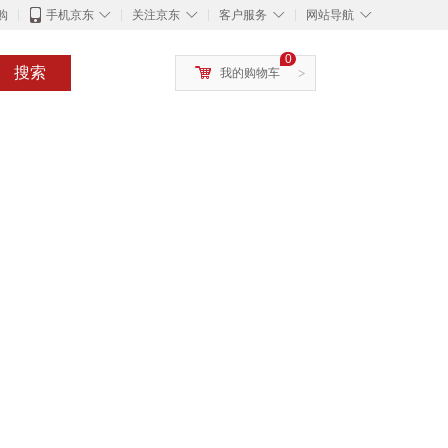
◇
◇
◇
◇
购
手机京东
关注京东
客户服务
网站导航
0
搜索
我的购物车
>