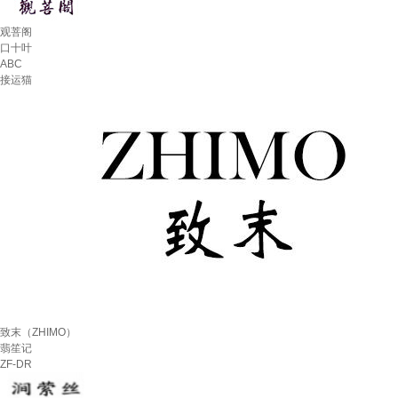
观菩阁
口十叶
ABC
接运猫
致末（ZHIMO）
翡笙记
ZF-DR