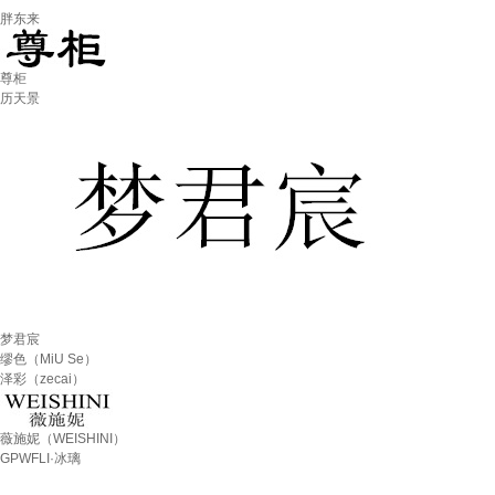
胖东来
尊柜
历天景
梦君宸
缪色（MiU Se）
泽彩（zecai）
薇施妮（WEISHINI）
GPWFLI·冰璃