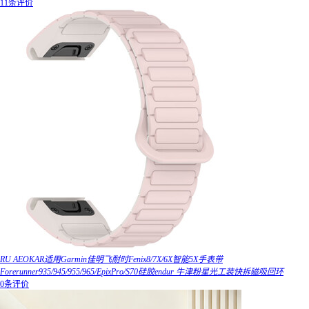
11条评价
RU AEOKAR适用Garmin佳明飞耐时Fenix8/7X/6X智能5X手表带
Forerunner935/945/955/965/EpixPro/S70硅胶endur 牛津粉星光工装快拆磁吸回环
0条评价