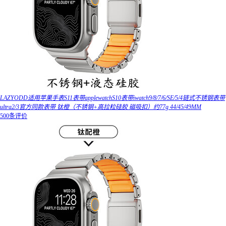
LAZYODD适用苹果手表S11表带applewatchS10表带iwatch9/8/7/6/SE/5/4链式不锈钢表带
ultra2/3官方同款表带 钛橙（不锈钢+高拉粒硅胶 磁吸扣）约77g 44/45/49MM
500条评价