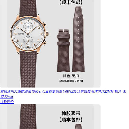
君寐适用万国橡胶表带葡七七日链复刻系列IW323101男原装海洋时计22MM 棕色-无
扣 22mm
11条评价