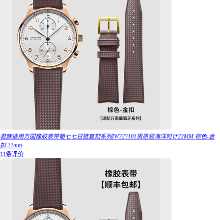
君寐适用万国橡胶表带葡七七日链复刻系列IW323101男原装海洋时计22MM 棕色-金
扣 22mm
11条评价