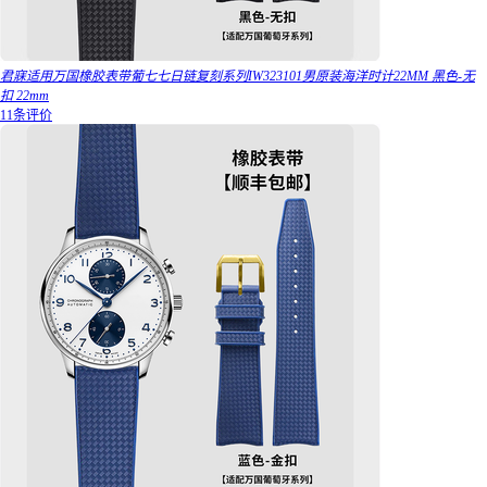
君寐适用万国橡胶表带葡七七日链复刻系列IW323101男原装海洋时计22MM 黑色-无
扣 22mm
11条评价