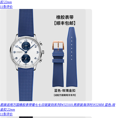
扣 22mm
11条评价
君寐适用万国橡胶表带葡七七日链复刻系列IW323101男原装海洋时计22MM 蓝色-玫
金扣 22mm
11条评价