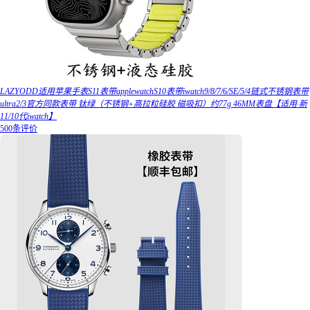
LAZYODD适用苹果手表S11表带applewatchS10表带iwatch9/8/7/6/SE/5/4链式不锈钢表带
ultra2/3官方同款表带 钛绿（不锈钢+高拉粒硅胶 磁吸扣）约77g 46MM表盘【适用·新
11/10代iwatch】
500条评价