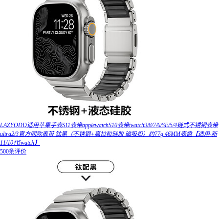
LAZYODD适用苹果手表S11表带applewatchS10表带iwatch9/8/7/6/SE/5/4链式不锈钢表带
ultra2/3官方同款表带 钛黑（不锈钢+高拉粒硅胶 磁吸扣）约77g 46MM表盘【适用·新
11/10代iwatch】
500条评价