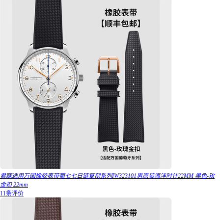
君寐适用万国橡胶表带葡七七日链复刻系列IW323101男原装海洋时计22MM 黑色-玫
金扣 22mm
11条评价