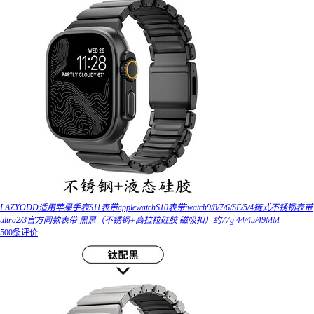
LAZYODD适用苹果手表S11表带applewatchS10表带iwatch9/8/7/6/SE/5/4链式不锈钢表带
ultra2/3官方同款表带 黑黑（不锈钢+高拉粒硅胶 磁吸扣）约77g 44/45/49MM
500条评价