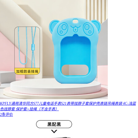
KPFLY通用清华同方S77儿童电话手表S21表带挂脖子套保护壳表链吊绳表袋 4C-浅蓝
色挂脖套 保护套+挂绳（不含手表）
2条评价