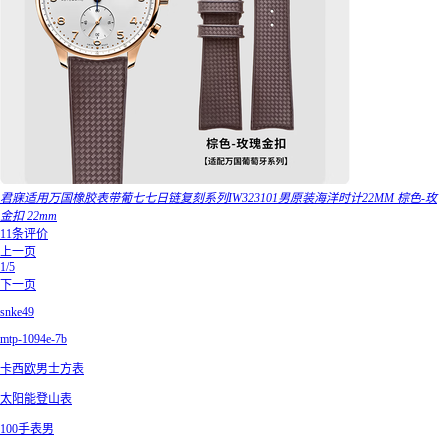
君寐适用万国橡胶表带葡七七日链复刻系列IW323101男原装海洋时计22MM 棕色-玫
金扣 22mm
11条评价
上一页
1/5
下一页
snke49
mtp-1094e-7b
卡西欧男士方表
太阳能登山表
100手表男