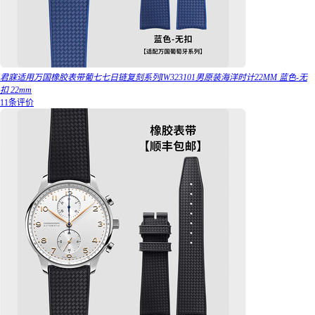
君寐适用万国橡胶表带葡七七日链复刻系列IW323101男原装海洋时计22MM 蓝色-无
扣 22mm
11条评价