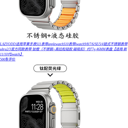
LAZYODD适用苹果手表S11表带applewatchS10表带iwatch9/8/7/6/SE/5/4链式不锈钢表带
ultra2/3官方同款表带 钛橙（不锈钢+高拉粒硅胶 磁吸扣）约77g 46MM表盘【适用·新
11/10代iwatch】
500条评价