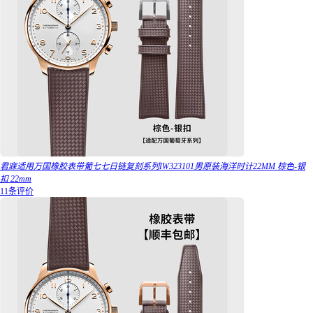
君寐适用万国橡胶表带葡七七日链复刻系列IW323101男原装海洋时计22MM 棕色-银
扣 22mm
11条评价