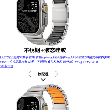
LAZYODD适用苹果手表S11表带applewatchS10表带iwatch9/8/7/6/SE/5/4链式不锈钢表带
ultra2/3官方同款表带 钛黑（不锈钢+高拉粒硅胶 磁吸扣）约77g 44/45/49MM
500条评价