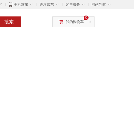
◇
◇
◇
◇
购
手机京东
关注京东
客户服务
网站导航
0
搜索
我的购物车
>