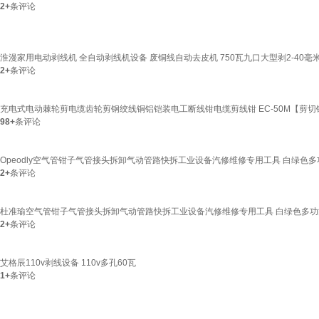
2+
条评论
淮漫家用电动剥线机 全自动剥线机设备 废铜线自动去皮机 750瓦九口大型剥2-40毫
2+
条评论
充电式电动棘轮剪电缆齿轮剪钢绞线铜铝铠装电工断线钳电缆剪线钳 EC-50M【剪切
98+
条评论
Opeodly空气管钳子气管接头拆卸气动管路快拆工业设备汽修维修专用工具 白绿色
2+
条评论
杜准瑜空气管钳子气管接头拆卸气动管路快拆工业设备汽修维修专用工具 白绿色多功
2+
条评论
艾格辰110v剥线设备 110v多孔60瓦
1+
条评论