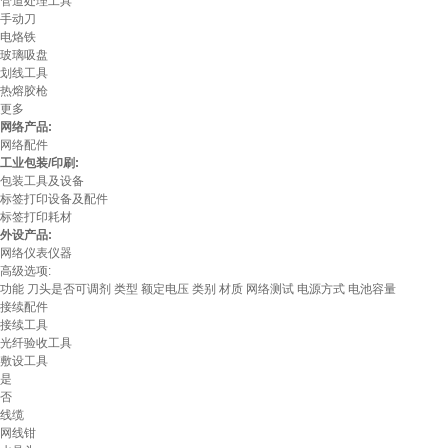
管道处理工具
手动刀
电烙铁
玻璃吸盘
划线工具
热熔胶枪
更多
网络产品:
网络配件
工业包装/印刷:
包装工具及设备
标签打印设备及配件
标签打印耗材
外设产品:
网络仪表仪器
高级选项:
功能
刀头是否可调剂
类型
额定电压
类别
材质
网络测试
电源方式
电池容量
接续配件
接续工具
光纤验收工具
敷设工具
是
否
线缆
网线钳