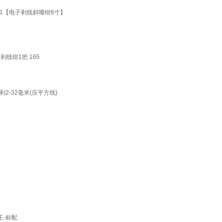
51【电子剥线斜嘴钳6寸】
线钳1把 165
-32毫米(压平方线)
王-标配