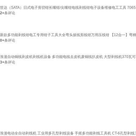
世达（SATA）日式电子剪切钳长嘴钳/尖嘴钳电线剥线钳电子设备维修电工工具 706
2+
条评论
新款多功能剥线钳电工专用钳子工具大全弯头拔线剪线钳万用压线钳 【12合一】弯柄剥
0+
条评论
淮漫自动铜线剥皮机剥线机设备 多功能电线去皮机废铜线扒皮机 大型剥线机370瓦可剥2
3+
条评论
淮漫电动全自动剥线机 工业用多孔型剥线设备 手摇多功能剥线工具机 CT-6孔型剥线