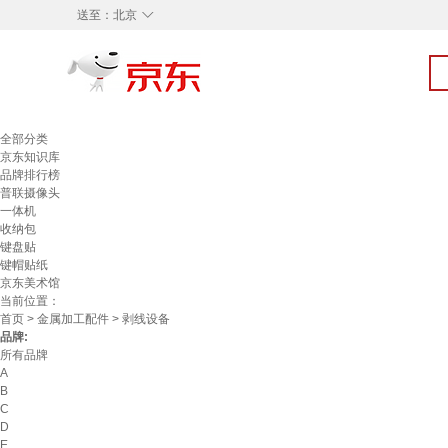
◇
送至：
北京
全部分类
京东知识库
品牌排行榜
普联摄像头
一体机
收纳包
键盘贴
键帽贴纸
京东美术馆
当前位置：
首页
>
金属加工配件
> 剥线设备
品牌:
所有品牌
A
B
C
D
E