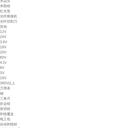
水晶头
米勒钳
红光笔
光纤熔接机
光纤切割刀
其他
12V
24V
3.6V
18V
20V
80V
4.2v
8V
3V
16V
380V以上
万用表
锡
三角尺
折边钳
剪切钳
剥线魔盒
电工包
自动剥线钳