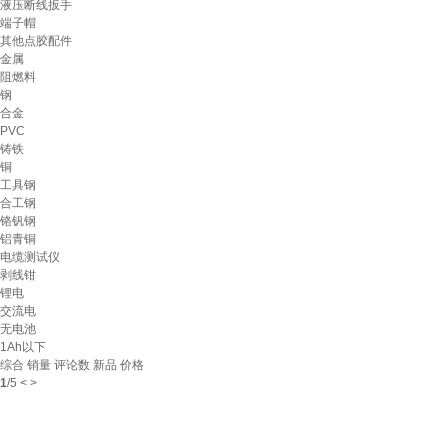
液压断线扳手
端子帽
其他点胶配件
金属
阻燃料
钢
合金
PVC
铸铁
铜
工具钢
合工钢
铬钒钢
铝青铜
电缆测试仪
剥线钳
锂电
交流电
无电池
1Ah以下
综合
销量
评论数
新品
价格
1
/
5
<
>