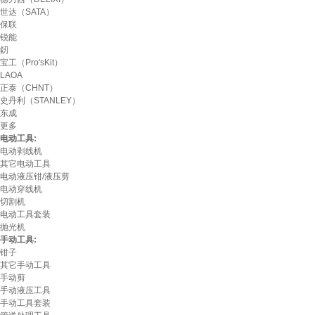
世达（SATA）
保联
锐能
釰
宝工（Pro'sKit）
LAOA
正泰（CHNT）
史丹利（STANLEY）
东成
更多
电动工具:
电动剥线机
其它电动工具
电动液压钳/液压剪
电动穿线机
切割机
电动工具套装
抛光机
手动工具:
钳子
其它手动工具
手动剪
手动液压工具
手动工具套装