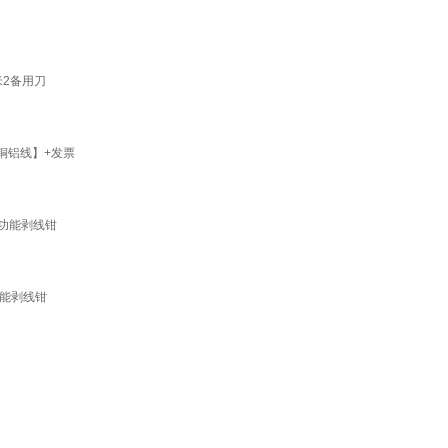
米2备用刀
铜铝线】+发票
多功能剥线钳
能剥线钳