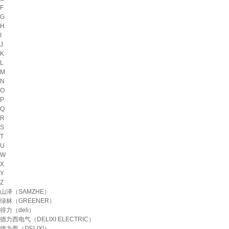
F
G
H
I
J
K
L
M
N
O
P
Q
R
S
T
U
W
X
Y
Z
山泽（SAMZHE）
绿林（GREENER）
得力（deli）
德力西电气（DELIXI ELECTRIC）
德力西（DELIXI）