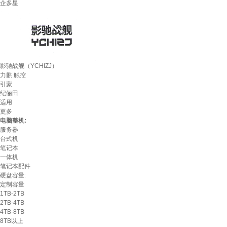
企多星
影驰战舰（YCHIZJ）
力麒 触控
引蒙
纪俪田
适用
更多
电脑整机:
服务器
台式机
笔记本
一体机
笔记本配件
硬盘容量:
定制容量
1TB-2TB
2TB-4TB
4TB-8TB
8TB以上