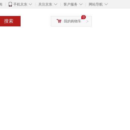
◇
◇
◇
◇
购
手机京东
关注京东
客户服务
网站导航
0
搜索
我的购物车
>