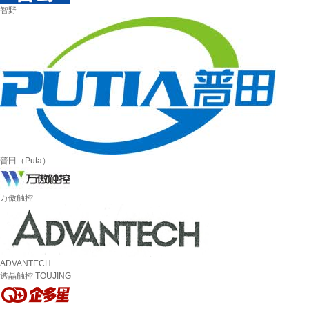
智野
普田（Puta）
万傲触控
ADVANTECH
透晶触控 TOUJING