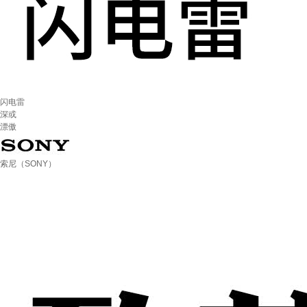
闪电雷
深或
漂傲
索尼（SONY）