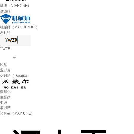
糜鸿（MIEHONE）
接运猫
机械师（MACHENIKE）
惠利得
YWZR
映棠
温以嘉
达时科（Dasqua）
沃戴尔
凌誉勋
中迪
桐绒萃
迈誉赫（MAIYUHE）