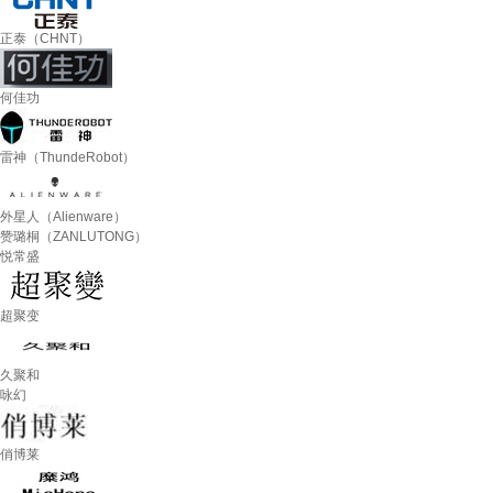
正泰（CHNT）
何佳功
雷神（ThundeRobot）
外星人（Alienware）
赞璐桐（ZANLUTONG）
悦常盛
超聚变
久聚和
咏幻
俏博莱