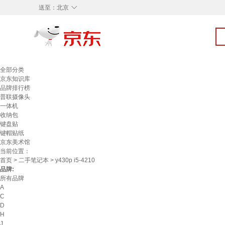
◇
送至：
北京
全部分类
京东知识库
品牌排行榜
普联摄像头
一体机
收纳包
键盘贴
键帽贴纸
京东美术馆
当前位置：
首页
>
二手笔记本
> y430p i5-4210
品牌:
所有品牌
A
C
D
H
J