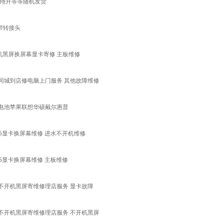
 昂达铭瑄翔升等等随机发货
风扇带转接头
机黑屏换屏幕显卡寄修 主板维修
同城到店修电脑上门服务 其他故障维修
电池苹果联想华硕戴尔惠普
水5显卡换屏幕维修 进水不开机维修
水5显卡换屏幕维修 主板维修
不开机黑屏寄维修理店服务 显卡故障
不开机黑屏寄维修理店服务 不开机黑屏