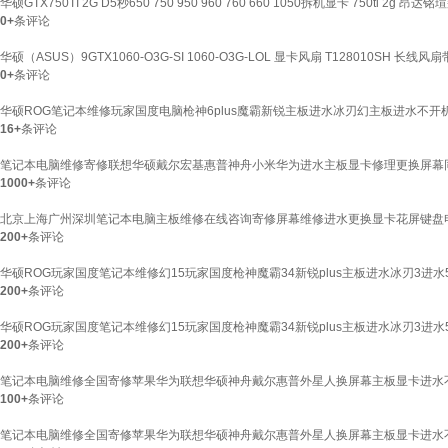
华硕GTX750TI 2G D5秒650 750 950 960 760 660 1050拆机显卡 750ti 2g
0+
条评论
华硕（ASUS）9GTX1060-O3G-SI 1060-O3G-LOL 显卡风扇 T128010SH 长线
0+
条评论
华硕ROG笔记本维修玩家国度电脑枪神6plus魔霸新锐主板进水冰刃幻主板进水不开
16+
条评论
笔记本电脑维修寄修联想华硕戴尔宏基惠普神舟小米华为进水主板显卡修理更换屏幕
1000+
条评论
北京上海广州深圳笔记本电脑主板维修在线咨询寄修屏幕维修进水更换显卡花屏键盘
200+
条评论
华硕ROG玩家国度笔记本维修幻15玩家国度枪神魔霸34新锐plus主板进水冰刃3进
200+
条评论
华硕ROG玩家国度笔记本维修幻15玩家国度枪神魔霸34新锐plus主板进水冰刃3进
200+
条评论
笔记本电脑维修全国寄修苹果华为联想华硕神舟戴尔惠普外星人换屏幕主板显卡进水
100+
条评论
笔记本电脑维修全国寄修苹果华为联想华硕神舟戴尔惠普外星人换屏幕主板显卡进水