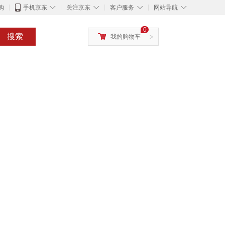
◇
◇
◇
◇
购
手机京东
关注京东
客户服务
网站导航
0
搜索
我的购物车
>