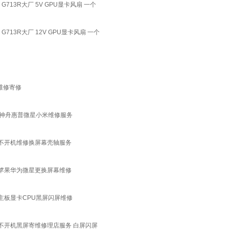
 G713R大厂 5V GPU显卡风扇 一个
 G713R大厂 12V GPU显卡风扇 一个
屏维修寄修
想神舟惠普微星小米维修服务
不开机维修换屏幕壳轴服务
苹果华为微星更换屏幕维修
主板显卡CPU黑屏闪屏维修
不开机黑屏寄维修理店服务 白屏闪屏