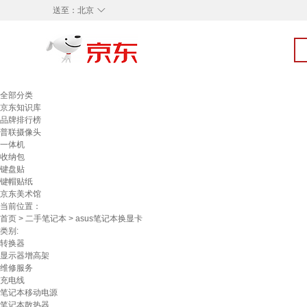
◇
送至：
北京
全部分类
京东知识库
品牌排行榜
普联摄像头
一体机
收纳包
键盘贴
键帽贴纸
京东美术馆
当前位置：
首页
>
二手笔记本
> asus笔记本换显卡
类别:
转换器
显示器增高架
维修服务
充电线
笔记本移动电源
笔记本散热器