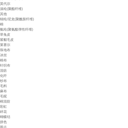
莫代尔
涤纶(聚酯纤维)
其他
锦纶/尼龙(聚酰胺纤维)
棉
氨纶(聚氨酯弹性纤维)
草兔皮
紫貂毛皮
莱赛尔
珠地布
冰丝
棉布
针织布
混纺
化纤
纱布
毛料
麻布
毛呢
棉混纺
彩虹
碎花
蝴蝶结
拼色
圆点