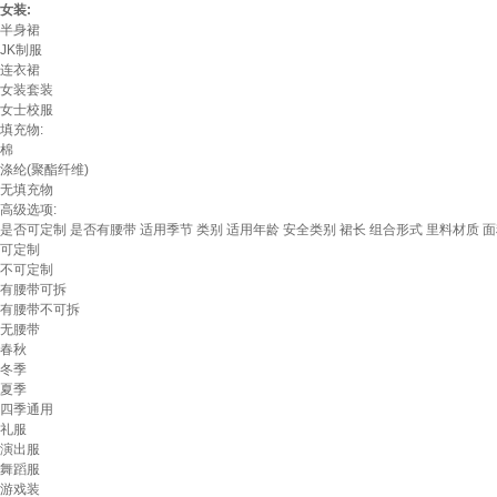
女装:
半身裙
JK制服
连衣裙
女装套装
女士校服
填充物:
棉
涤纶(聚酯纤维)
无填充物
高级选项:
是否可定制
是否有腰带
适用季节
类别
适用年龄
安全类别
裙长
组合形式
里料材质
面
可定制
不可定制
有腰带可拆
有腰带不可拆
无腰带
春秋
冬季
夏季
四季通用
礼服
演出服
舞蹈服
游戏装