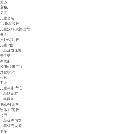
更多
童装:
裙子
儿童套装
礼服/演出服
儿童汉服/旗袍/唐装
裤子
户外/运动服
儿童T恤
儿童泳衣泳裤
亲子装
家居服
校服/校服定制
外套/大衣
衬衫
卫衣
儿童吊带/背心
儿童防晒衣
儿童配饰
毛衣/针织衫
连体衣/爬服
马甲
儿童保暖内衣
儿童软壳衣裤
更多