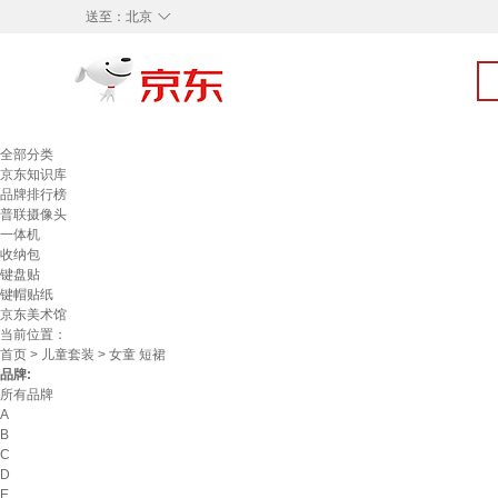
◇
送至：
北京
全部分类
京东知识库
品牌排行榜
普联摄像头
一体机
收纳包
键盘贴
键帽贴纸
京东美术馆
当前位置：
首页
>
儿童套装
> 女童 短裙
品牌:
所有品牌
A
B
C
D
E