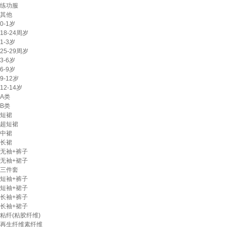
练功服
其他
0-1岁
18-24周岁
1-3岁
25-29周岁
3-6岁
6-9岁
9-12岁
12-14岁
A类
B类
短裙
超短裙
中裙
长裙
无袖+裤子
无袖+裙子
三件套
短袖+裤子
短袖+裙子
长袖+裤子
长袖+裙子
粘纤(粘胶纤维)
再生纤维素纤维