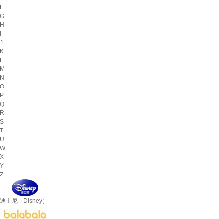
F
G
H
I
J
K
L
M
N
O
P
Q
R
S
T
U
W
X
Y
Z
迪士尼（Disney）