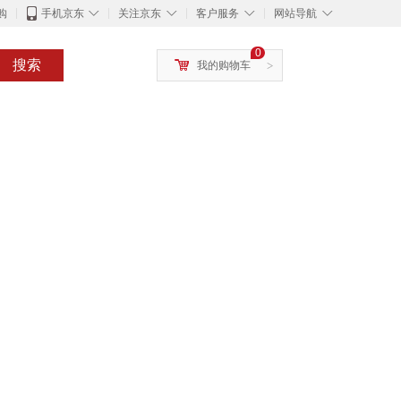
◇
◇
◇
◇
购
手机京东
关注京东
客户服务
网站导航
0
搜索
我的购物车
>