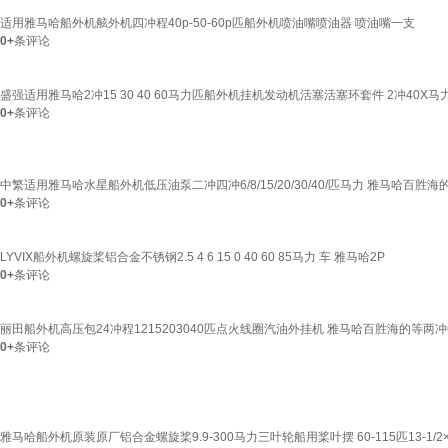
适用雅马哈船外机舷外机四冲程40p-50-60p匹船外机喷油嘴喷油器 喷油嘴一支
0+
条评论
盛强适用雅马哈2冲15 30 40 60马力匹船外机挂机发动机活塞活塞环套件 2冲40X马力
0+
条评论
中繁适用雅马哈水星船外机低压油泵二冲四冲6/8/15/20/30/40/匹马力 雅马哈百胜海的2冲3
0+
条评论
LYVIX船外机螺旋桨铝合金不锈钢2.5 4 6 15 0 40 60 85马力 车 雅马哈2P
0+
条评论
丽田船外机高压包24冲程1215203040匹点火线圈汽油外挂机 雅马哈百胜海的等两冲
0+
条评论
雅马哈船外机原装原厂铝合金螺旋桨9.9-300马力三叶轮船用桨叶摆 60-115匹13-1/2×