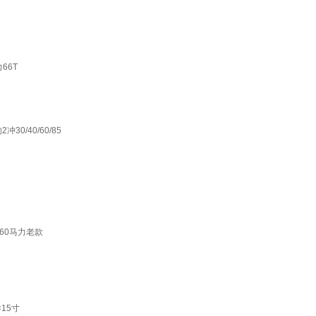
66T
0/40/60/85
60马力老款
15寸