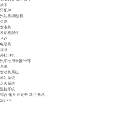
油泵
泵配件
汽油机/柴油机
类别:
发电机
发动机配件
马达
电动机
焊条
外挂电机
汽车专用卡箍/卡环
系统:
发动机系统
燃油系统
点火系统
温控系统
综合
销量
评论数
新品
价格
1
/
3
<
>