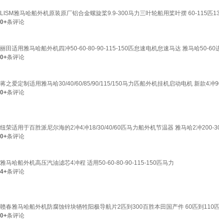
LISM雅马哈船外机原装原厂铝合金螺旋桨9.9-300马力三叶轮船用桨叶摆 60-115匹13-
0+
条评论
丽田适用雅马哈船外机四冲50-60-80-90-115-150匹怠速电机怠速马达 雅马哈50-
0+
条评论
蒋之爱定制适用雅马哈30/40/60/85/90/115/150马力匹船外机挂机启动电机 新款4冲90-11
0+
条评论
纽荣适用于百胜派尼尔海的2冲4冲18/30/40/60匹马力船外机节温器 雅马哈2冲200-3
0+
条评论
雅马哈船外机高压汽油滤芯4冲程 适用50-60-80-90-115-150匹马力
4+
条评论
赣春雅马哈船外机防腐蚀锌块牺牲阳极导航片2匹到300百胜本田国产件 60匹到110
0+
条评论