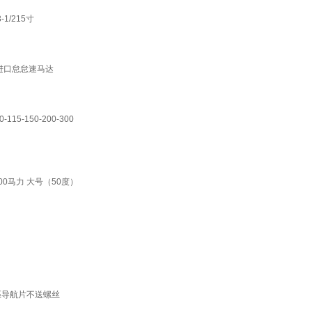
1/215寸
60进口怠怠速马达
5-150-200-300
00马力 大号（50度）
匹导航片不送螺丝