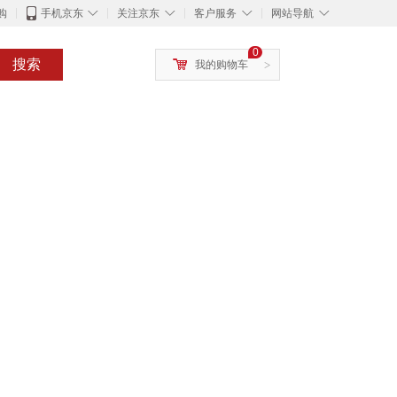
◇
◇
◇
◇
购
手机京东
关注京东
客户服务
网站导航
0
搜索
我的购物车
>