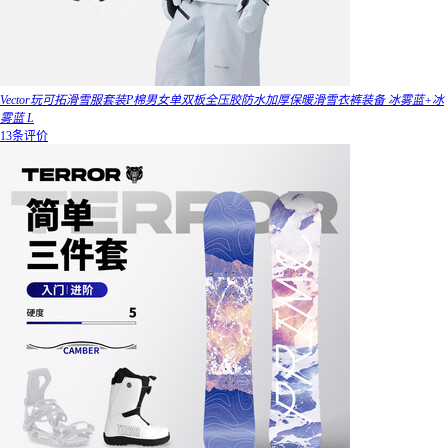
Vector玩可拓滑雪服套装P棉男女单双板全压胶防水加厚保暖滑雪衣裤装备 冰雾蓝+冰
雾蓝 L
13条评价