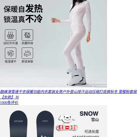
酷峰滑雪速干衣保暖功能内衣套装女男户外登山排汗运动压缩打底裤秋冬 雪樱粉套装
【女款】 M
1000条评价