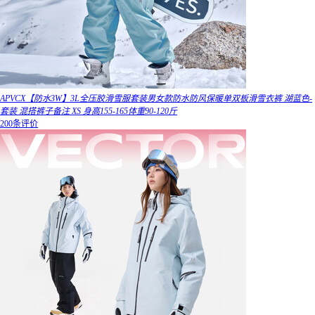
APVCX【防水3W】3L全压胶滑雪服套装男女款防水防风保暖单双板滑雪衣裤 湖蓝色-
套装 混搭裤子备注 XS 身高155-165体重90-120斤
200条评价