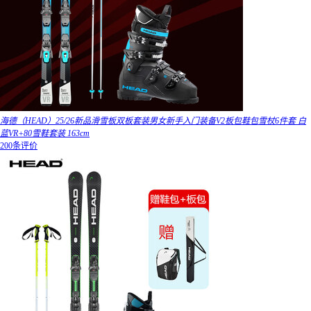
海德（HEAD）25/26新品滑雪板双板套装男女新手入门装备V2板包鞋包雪杖6件套 白
蓝VR+80雪鞋套装 163cm
200条评价