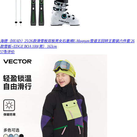
海德（HEAD）25/26款滑雪板双板男女石墨烯E-Magnum雪道王回转王套装六件套 26
款雪板+EDGE BOA 100(男） 163cm
57条评价