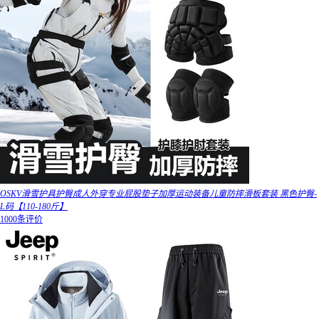
OSKV滑雪护具护臀成人外穿专业屁股垫子加厚运动装备儿童防摔滑板套装 黑色护臀-
L码【110-180斤】
1000条评价