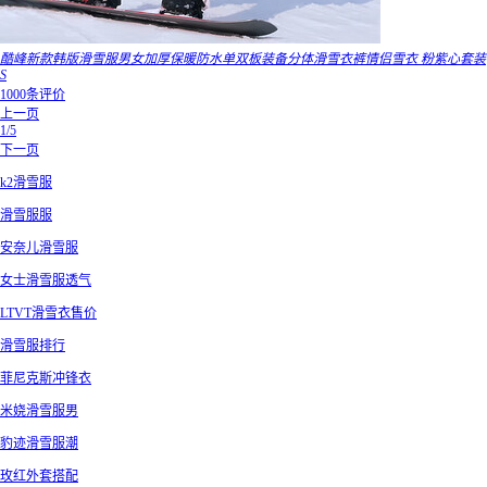
酷峰新款韩版滑雪服男女加厚保暖防水单双板装备分体滑雪衣裤情侣雪衣 粉紫心套装
S
1000条评价
上一页
1/5
下一页
k2滑雪服
滑雪服服
安奈儿滑雪服
女士滑雪服透气
LTVT滑雪衣售价
滑雪服排行
菲尼克斯冲锋衣
米娆滑雪服男
豹迹滑雪服潮
玫红外套搭配