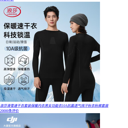
浪莎滑雪速干衣套装保暖内衣男女功能衣10A抗菌透气排汗秋衣秋裤套装
20000条评价