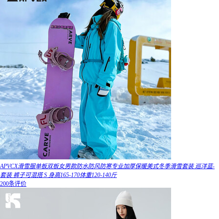
APVCX滑雪服单板双板女男款防水防风防寒专业加厚保暖美式冬季滑雪套装 巡洋蓝-
套装 裤子可混搭 S 身高165-170体重120-140斤
200条评价