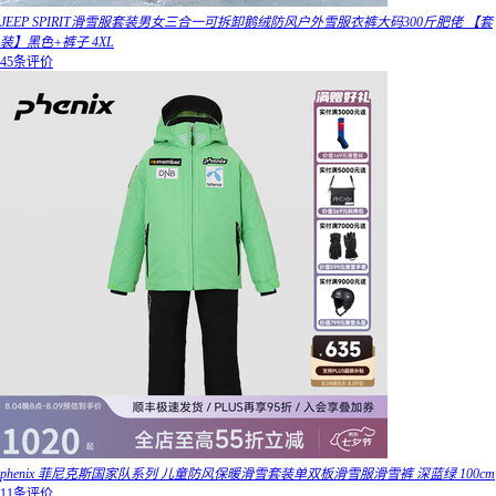
JEEP SPIRIT滑雪服套装男女三合一可拆卸鹅绒防风户外雪服衣裤大码300斤肥佬 【套
装】黑色+裤子 4XL
45条评价
phenix 菲尼克斯国家队系列 儿童防风保暖滑雪套装单双板滑雪服滑雪裤 深蓝绿 100cm
11条评价