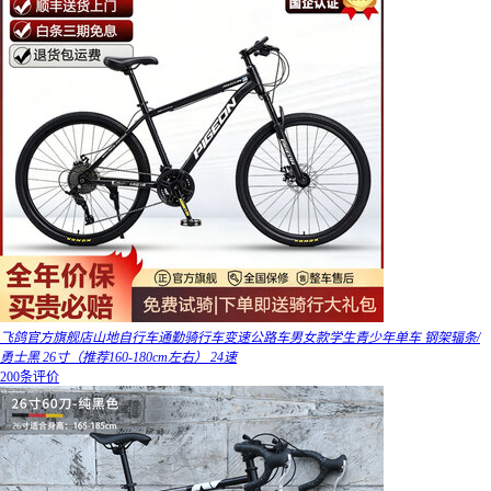
飞鸽官方旗舰店山地自行车通勤骑行车变速公路车男女款学生青少年单车 钢架辐条/
勇士黑 26寸（推荐160-180cm左右） 24速
200条评价