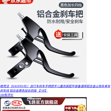
皓梵洁（HAOFANJIE）自行车刹车手柄把手儿童改装配件装备通用铝合金山地车单车
刹车线 铝合金黑色加长四指 【1对】
200条评价