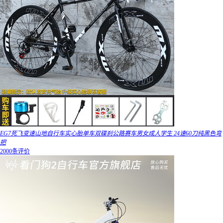
EG7死飞变速山地自行车实心胎单车双碟刹公路赛车男女成人学生 24速60刀纯黑色弯
把
2000条评价