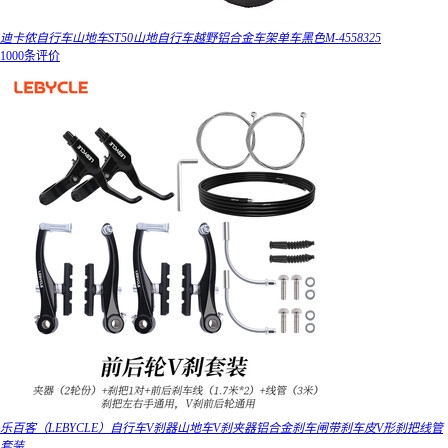
迪卡侬自行车山地车ST50山地自行车越野铝合金车架单车黑色M-4558325
1000条评价
乐百客（LEBYCLE）自行车V刹器山地车V刹夹器铝合金刹车闸带刹车皮V形刹把线管
套装