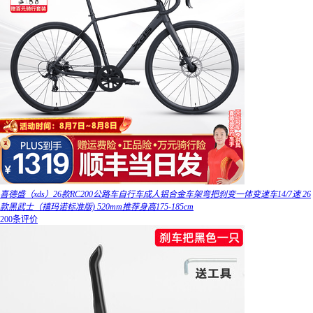
喜德盛（xds）26款RC200公路车自行车成人铝合金车架弯把刹变一体变速车14/7速 26
款黑武士（禧玛诺标准版) 520mm推荐身高175-185cm
200条评价