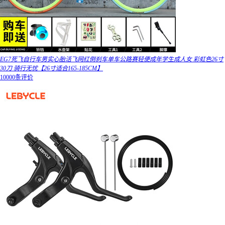
EG7死飞自行车男实心胎活飞网红倒刹车单车公路赛轻便成年学生成人女 彩虹色26寸
30刀 骑行无忧【26寸适合165-185CM】
10000条评价