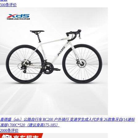
500条评价
喜德盛（xds）公路自行车 RC200 户外骑行 变速学生成人代步车 26款象牙白(14速标
准版) 700C*520（建议身高175-185）
2000条评价