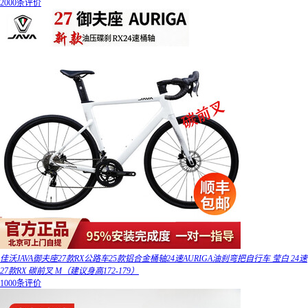
2000条评价
佳沃JAVA御夫座27款RX公路车25款铝合金桶轴24速AURIGA油刹弯把自行车 莹白 24速
27款RX 碳前叉 M（建议身高172-179）
1000条评价