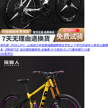
菲利普（PHILLIPS）山地自行车轻便减震越野男女学生上下学代步成年人单车公路赛
车 【神龙P70】钛白银色辐条轮-全轴承 24寸适合145-175厘米骑行 24速
500条评价