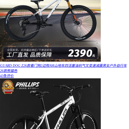
GUARD DOG Z26款看门狗2边牧AM山地车四活塞油刹气叉变速减震男女户外自行车
26款熊猫色
43条评价