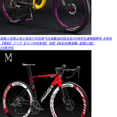
探路人软尾山地土坡自行车双肩气压减震油刹铝合金180响学生速降越野车 木炭灰
【黑胎】 27.5寸【155-190的身高】 低配【前后双簧减震+蓝图10速】
200条评价