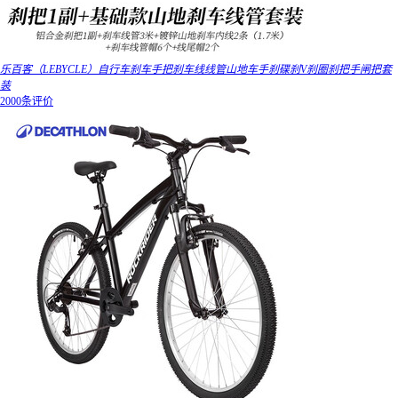
乐百客（LEBYCLE）自行车刹车手把刹车线线管山地车手刹碟刹V刹圈刹把手闸把套
装
2000条评价