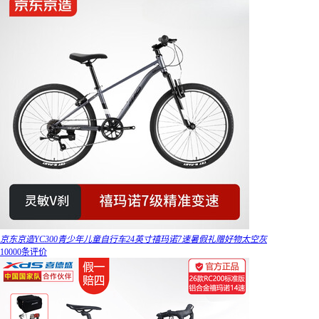
京东京造YC300青少年儿童自行车24英寸禧玛诺7速暑假礼赠好物太空灰
10000条评价