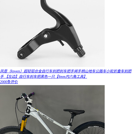
凤恩（fengen）超轻铝合金自行车刹把刹车把手闸手柄山地车公路车小轮折叠车刹把
手 【左边】自行车刹车把黑色一只【4mm内六角工具】
2000条评价