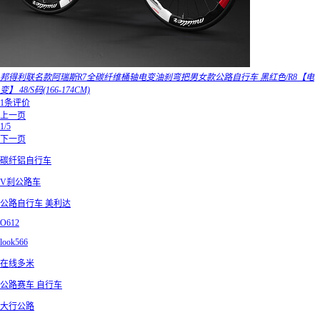
邦得利联名款阿瑞斯R7全碳纤维桶轴电变油刹弯把男女款公路自行车 黑红色/R8【电
变】 48/S码(166-174CM)
1条评价
上一页
1/5
下一页
碳纤铝自行车
V刹公路车
公路自行车 美利达
O612
look566
在线多米
公路赛车 自行车
大行公路