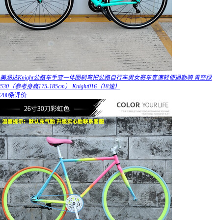
美涵达Knight公路车手变一体圈刹弯把公路自行车男女赛车变速轻便通勤骑 青空绿
530（参考身高175-185cm） Knight016（18速）
200条评价