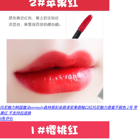
托尼魅力韩国魔法tonymoly森林唇彩染唇液浆果唇釉口红托尼魅力唇蜜不脱色 2号 苹
果红 不支持后退换
0条评价