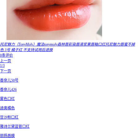
托尼魅力（TonyMoly）魔法tonymoly森林唇彩染唇液浆果唇釉口红托尼魅力唇蜜不掉
色 3号 橘子红 不支持试用后退换
0条评价
上一页
1/3
下一页
香奈儿50号
香奈儿426
雾色口红
迪奥橘色
豆沙粉口红
雅诗兰黛蓝管口红
丽扬唇膜