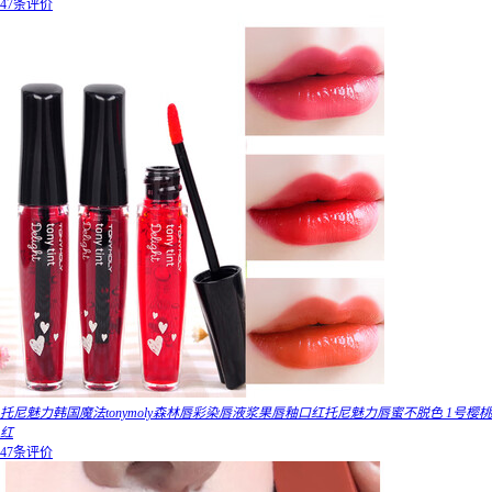
47条评价
托尼魅力韩国魔法tonymoly森林唇彩染唇液浆果唇釉口红托尼魅力唇蜜不脱色 1号樱桃
红
47条评价