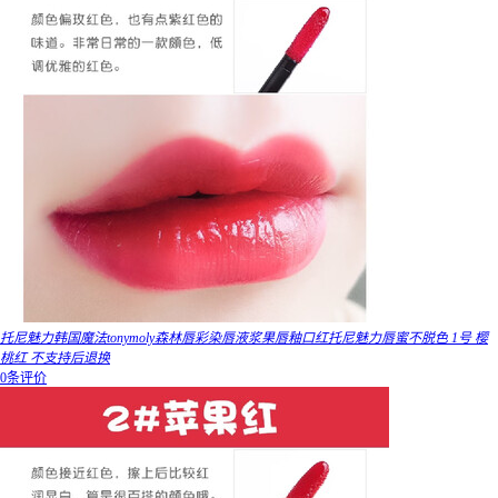
托尼魅力韩国魔法tonymoly森林唇彩染唇液浆果唇釉口红托尼魅力唇蜜不脱色 1号 樱
桃红 不支持后退换
0条评价