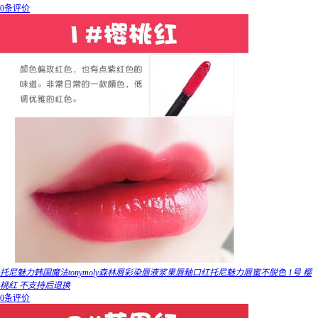
0条评价
托尼魅力韩国魔法tonymoly森林唇彩染唇液浆果唇釉口红托尼魅力唇蜜不脱色 1号 樱
桃红 不支持后退换
0条评价