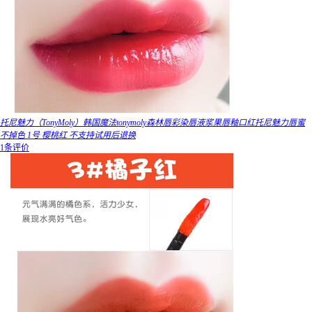
托尼魅力（TonyMoly）韩国魔法tonymoly森林唇彩染唇液浆果唇釉口红托尼魅力唇蜜
不掉色 1号 樱桃红 不支持试用后退换
1条评价