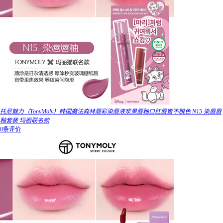
托尼魅力（TonyMoly）韩国魔法森林唇彩染唇液浆果唇釉口红唇蜜不脱色 N15 染唇唇
釉套装 玛丽联名款
0条评价