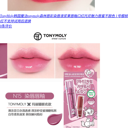
TonyMoly韩国魔法tonymoly森林唇彩染唇液浆果唇釉口红托尼魅力唇蜜不脱色 1号樱桃
红不支持试用后退换
0条评价