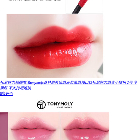
托尼魅力韩国魔法tonymoly森林唇彩染唇液浆果唇釉口红托尼魅力唇蜜不脱色 2号 苹
果红 不支持后退换
0条评价