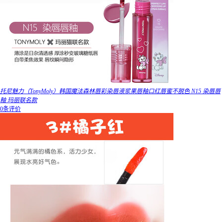
托尼魅力（TonyMoly）韩国魔法森林唇彩染唇液浆果唇釉口红唇蜜不脱色 N15 染唇唇
釉 玛丽联名款
0条评价