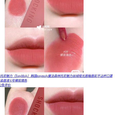
托尼魅力（TonyMoly）韩国tonymoly魔法森林托尼魅力丝绒哑光唇釉唇彩不沾杯口罩
染唇液 6号裸玫瑰色
2条评价