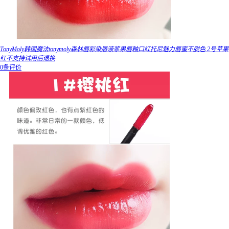
TonyMoly韩国魔法tonymoly森林唇彩染唇液浆果唇釉口红托尼魅力唇蜜不脱色 2号苹果
红不支持试用后退换
0条评价