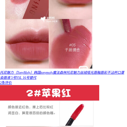
托尼魅力（TonyMoly）韩国tonymoly魔法森林托尼魅力丝绒哑光唇釉唇彩不沾杯口罩
染唇液 5号YSL 16号替代
2条评价