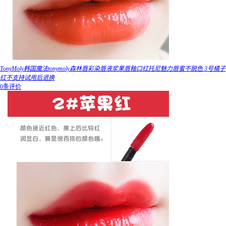
TonyMoly韩国魔法tonymoly森林唇彩染唇液浆果唇釉口红托尼魅力唇蜜不脱色 3号橘子
红不支持试用后退换
0条评价