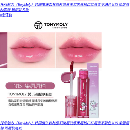
托尼魅力（TonyMoly）韩国魔法森林唇彩染唇液浆果唇釉口红唇蜜不脱色 N15 染唇唇
釉套装 玛丽联名款
0条评价
托尼魅力（TonyMoly）韩国魔法森林唇彩染唇液浆果唇釉口红唇蜜不脱色 N15 染唇唇
釉 玛丽联名款