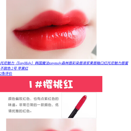
托尼魅力（TonyMoly）韩国魔法tonymoly森林唇彩染唇液浆果唇釉口红托尼魅力唇蜜
不脱色 2号 苹果红
2条评价