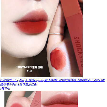
托尼魅力（TonyMoly）韩国tonymoly魔法森林托尼魅力丝绒哑光唇釉唇彩不沾杯口罩
染唇液 8号林允推荐复古红色
2条评价