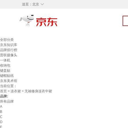
◇
送至：
北京
全部分类
京东知识库
品牌排行榜
普联摄像头
一体机
收纳包
键盘贴
键帽贴纸
京东美术馆
当前位置：
首页
>
连衣裙
> 无袖修身连衣中裙
品牌:
所有品牌
A
B
C
D
F