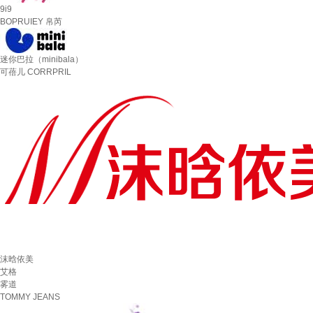
9i9
BOPRUIEY 帛芮
迷你巴拉（minibala）
可蓓儿 CORRPRIL
沫晗依美
艾格
雾道
TOMMY JEANS