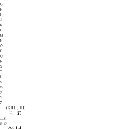
G
H
I
J
K
L
M
N
O
P
Q
R
S
T
U
V
W
X
Y
Z
三彩
朗姿