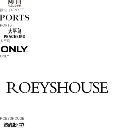
颜域（YANYEE）
PORTS
太平鸟
ONLY
ROEYSHOUSE