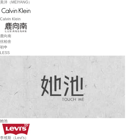
美洋（MEIYANG）
Calvin Klein
鹿向南
丝柏舍
初申
LESS
她池
李维斯（Levi's）