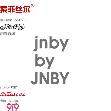
索菲丝尔（SOFSIL）
苏醒的乐园
jnby by JNBY
卡帕（Kappa）