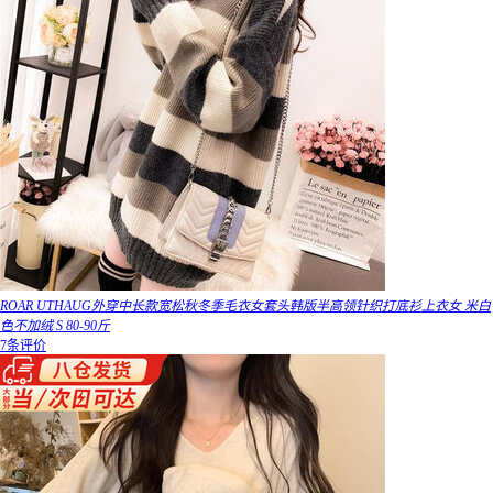
ROAR UTHAUG外穿中长款宽松秋冬季毛衣女套头韩版半高领针织打底衫上衣女 米白
色不加绒 S 80-90斤
7条评价