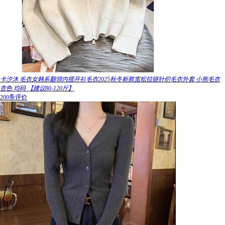
卡汐沐 毛衣女韩系翻领内搭开衫毛衣2025秋冬新款宽松拉链针织毛衣外套 小熊毛衣
杏色 均码 【建议80-120斤】
200条评价