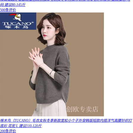
码 建议80-145斤
500条评价
啄木鸟（TUCANO）毛衣女秋冬季新款宽松小个子外穿韩版短款内搭洋气高腰针织打
底衫 花驼 L 建议110-120斤
200条评价