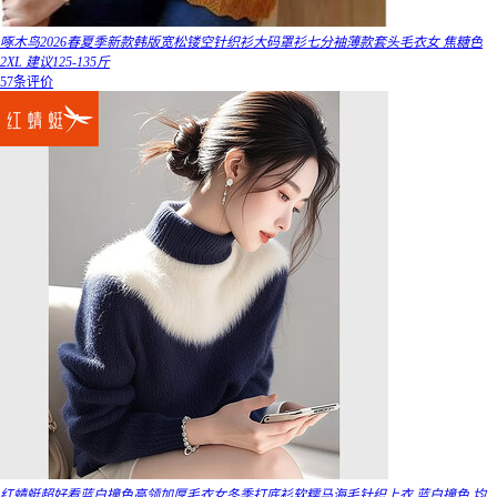
啄木鸟2026春夏季新款韩版宽松镂空针织衫大码罩衫七分袖薄款套头毛衣女 焦糖色
2XL 建议125-135斤
57条评价
红蜻蜓超好看蓝白撞色高领加厚毛衣女冬季打底衫软糯马海毛针织上衣 蓝白撞色 均