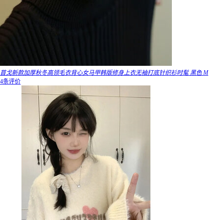
苜戈新款加厚秋冬高领毛衣背心女马甲韩版修身上衣无袖打底针织衫时髦 黑色 M
4条评价