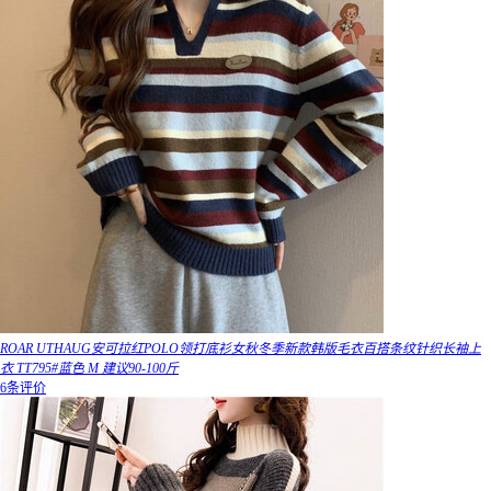
ROAR UTHAUG安可拉红POLO领打底衫女秋冬季新款韩版毛衣百搭条纹针织长袖上
衣 TT795#蓝色 M 建议90-100斤
6条评价