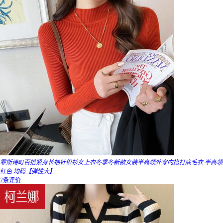
霏斯诗町百搭紧身长袖针织衫女上衣冬季冬新款女装半高领外穿内搭打底毛衣 半高领
红色 均码【弹性大】
7条评价