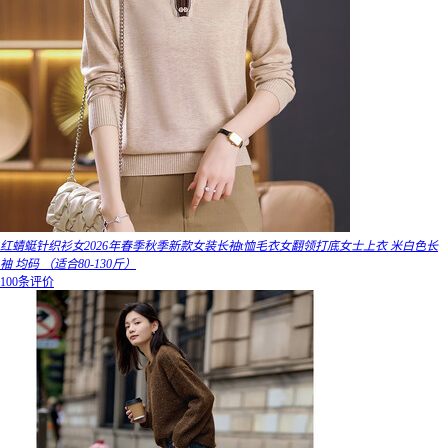
红蜻蜓针织衫女2026年春季秋季新款女装长袖t恤毛衣女翻领打底女士上衣 米白色长
袖 均码 （适合80-130斤）
100条评价