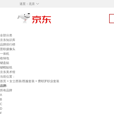
◇
送至：
北京
全部分类
京东知识库
品牌排行榜
普联摄像头
一体机
收纳包
键盘贴
键帽贴纸
京东美术馆
当前位置：
首页
>
女士西装/西服套装
> 费耶罗职业套装
品牌:
所有品牌
A
B
C
D
E