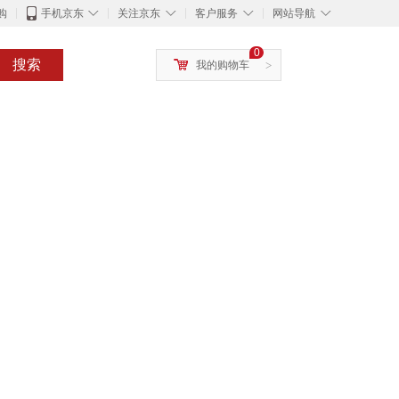
◇
◇
◇
◇
购
手机京东
关注京东
客户服务
网站导航
0
搜索
我的购物车
>