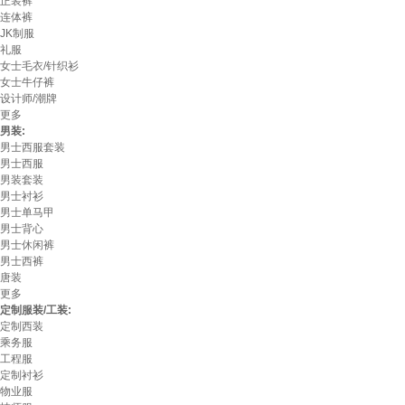
正装裤
连体裤
JK制服
礼服
女士毛衣/针织衫
女士牛仔裤
设计师/潮牌
更多
男装:
男士西服套装
男士西服
男装套装
男士衬衫
男士单马甲
男士背心
男士休闲裤
男士西裤
唐装
更多
定制服装/工装:
定制西装
乘务服
工程服
定制衬衫
物业服