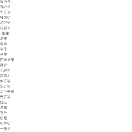
假两件
背心裙
牛仔裙
针织裙
吊带裙
衬衫裙
T恤裙
夏季
春季
冬季
秋季
四季通用
微弹
无弹力
高弹力
侧开衩
双开衩
后中开衩
无开衩
拉链
系扣
系带
松紧
铅笔裙
一步裙