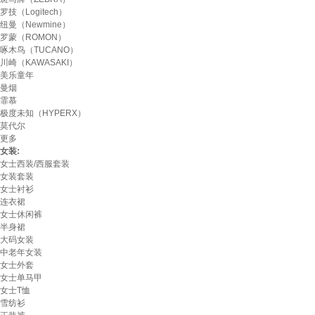
罗技（Logitech）
纽曼（Newmine）
罗蒙（ROMON）
啄木鸟（TUCANO）
川崎（KAWASAKI）
美乐童年
曼烟
霏慕
极度未知（HYPERX）
莫代尔
更多
女装:
女士西装/西服套装
女装套装
女士衬衫
连衣裙
女士休闲裤
半身裙
大码女装
中老年女装
女士外套
女士单马甲
女士T恤
雪纺衫