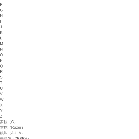
F
G
H
I
J
K
L
M
N
O
P
Q
R
S
T
U
V
W
X
Y
Z
罗技（G）
雷蛇（Razer）
狼蛛（AULA）
斑马牌（ZEBRA）