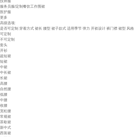
技师服
服务员服/定制餐饮工作围裙
医护服
更多
高级选项:
是否可定制
穿着方式
裙长
腰型
裙子款式
适用季节
弹力
开衩设计
裤门襟
裙型
风格
可定制
不可定制
套头
开衫
超短裙
短裙
中裙
中长裙
长裙
高腰
自然腰
低腰
中腰
收腰
宽松腰
常规裙
茶歇裙
新中式
西装裙