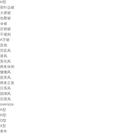
H型
荷叶边裙
大摆裙
包臀裙
伞裙
百褶裙
不规则
A字裙
其他
宫廷风
港风
英伦风
商务休闲
慵懒风
甜美风
商务正装
日系风
国潮风
百搭风
oversize
A型
H型
O型
X型
青年