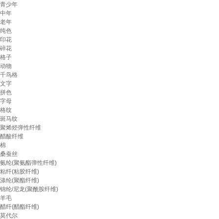
青少年
中年
老年
纯色
印花
碎花
格子
动物
千鸟格
文字
拼色
字母
格纹
斑马纹
聚烯烃弹性纤维
醋酸纤维
棉
桑蚕丝
氨纶(聚氨酯弹性纤维)
粘纤(粘胶纤维)
涤纶(聚酯纤维)
锦纶/尼龙(聚酰胺纤维)
羊毛
醋纤(醋酯纤维)
莫代尔