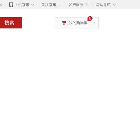
◇
◇
◇
◇
购
手机京东
关注京东
客户服务
网站导航
0
搜索
我的购物车
>