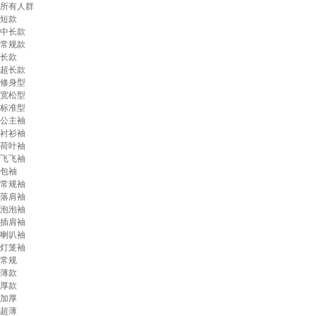
所有人群
短款
中长款
常规款
长款
超长款
修身型
宽松型
标准型
公主袖
衬衫袖
荷叶袖
飞飞袖
包袖
常规袖
落肩袖
泡泡袖
插肩袖
喇叭袖
灯笼袖
常规
薄款
厚款
加厚
超薄