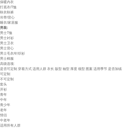
保暖内衣
打底衣/T恤
秋衣秋裤
吊带/背心
睡衣/家居服
男装:
男士T恤
男士衬衫
男士卫衣
男士背心
男士毛衣/针织衫
男士棉服
高级选项:
是否可定制
穿着方式
适用人群
衣长
版型
袖型
厚度
领型
图案
适用季节
是否加绒
可定制
不可定制
套头
开衫
青年
中年
青少年
老年
情侣
中老年
适用所有人群