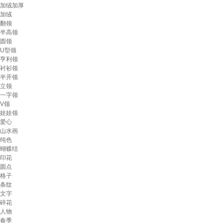
加绒加厚
加绒
翻领
半高领
圆领
U型领
亨利领
衬衫领
半开领
立领
一字领
V领
娃娃领
爱心
山水画
纯色
蝴蝶结
印花
圆点
格子
条纹
文字
碎花
人物
春季