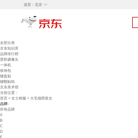
◇
送至：
北京
全部分类
京东知识库
品牌排行榜
普联摄像头
一体机
收纳包
键盘贴
键帽贴纸
京东美术馆
当前位置：
首页
>
女士棉服
> 大毛领西装女
品牌:
所有品牌
A
B
C
D
E