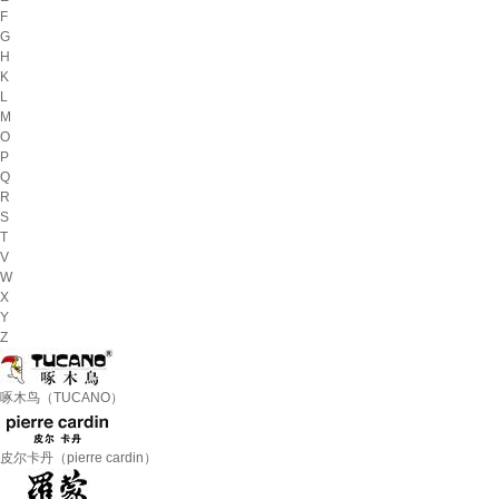
F
G
H
K
L
M
O
P
Q
R
S
T
V
W
X
Y
Z
啄木鸟（TUCANO）
皮尔卡丹（pierre cardin）