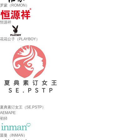
罗蒙（ROMON）
恒源祥
花花公子（PLAYBOY）
夏典素订女王（SE.PSTP）
AEMAPE
初径
茵曼（INMAN）