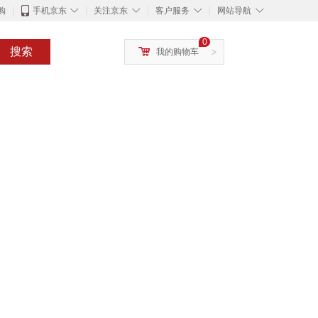
◇
◇
◇
◇
购
手机京东
关注京东
客户服务
网站导航
0
搜索
我的购物车
>