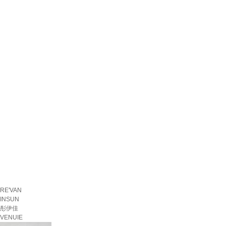
RE'VAN
INSUN
彤伊佳
VENUIE