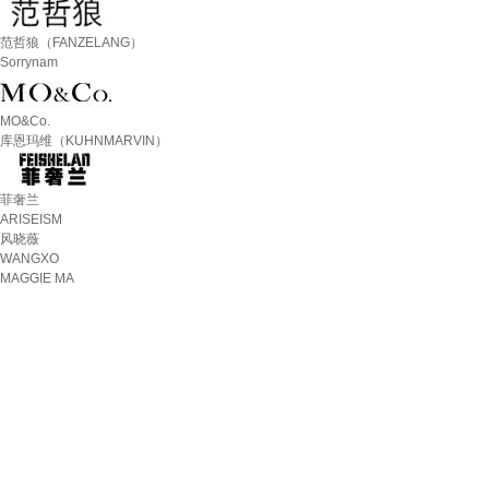
范哲狼（FANZELANG）
Sorrynam
MO&Co.
库恩玛维（KUHNMARVIN）
菲奢兰
ARISEISM
风晓薇
WANGXO
MAGGIE MA