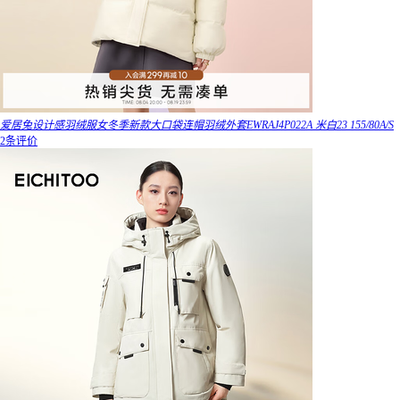
爱居兔设计感羽绒服女冬季新款大口袋连帽羽绒外套EWRAJ4P022A 米白23 155/80A/S
2条评价