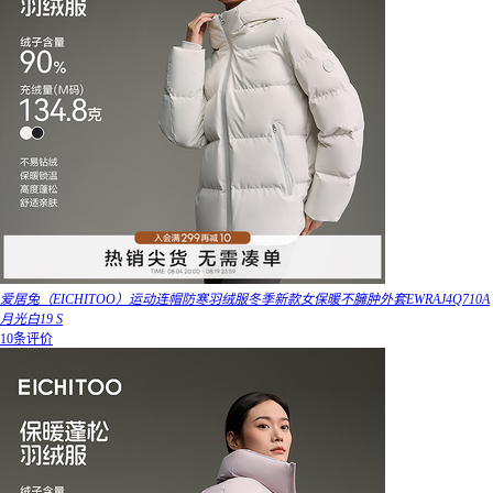
爱居兔（EICHITOO）运动连帽防寒羽绒服冬季新款女保暖不臃肿外套EWRAJ4Q710A
月光白19 S
10条评价