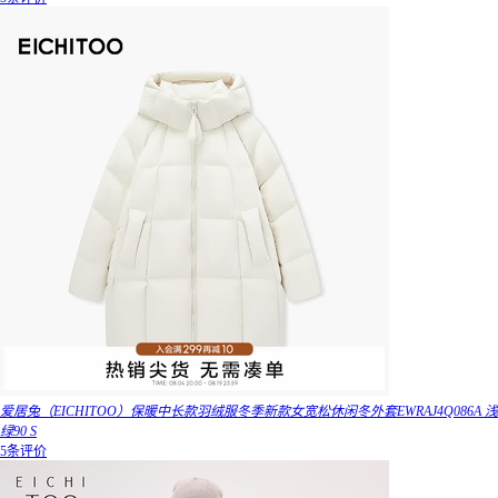
爱居兔（EICHITOO）保暖中长款羽绒服冬季新款女宽松休闲冬外套EWRAJ4Q086A 浅
绿90 S
5条评价