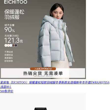
爱居兔（EICHITOO）保暖蓬松短款羽绒服冬季新款女连帽新年冬外套EWRAJ4Q705A
浅蓝08 L
500条评价