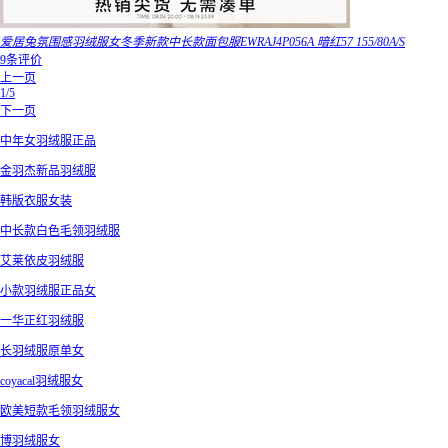
爱居兔氛围感羽绒服女冬季新款中长款面包服EWRAJ4P056A 暗红57 155/80A/S
9条评价
上一页
1/5
下一页
中年女羽绒服正品
金羽杰新品羽绒服
韩版衣服女装
中长款白色毛领羽绒服
艾莱依皮羽绒服
小款羽绒服正品女
一华正红羽绒服
长羽绒服原单女
coyacal羽绒服女
欧美短款毛领羽绒服女
博羽绒服女