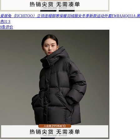
爱居兔（EICHITOO）立领连帽御寒保暖羽绒服女冬季新款运动外套EWRAJ4Q031A 黑
色31 S
9条评价