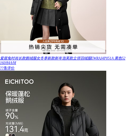
爱居兔时尚长款鹅绒服女冬季新款新年泡芙款立领羽绒服EWRAJ4P051A 黑色52
160/84A/M
77条评价