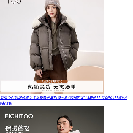
爱居兔时尚羽绒服女冬季新款经典时尚大毛领外套EWRAJ4P055A 深咖56 155/80A/S
9条评价