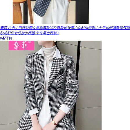
秦菲 白色小西装外套女夏季薄款2022新款设计感小众时尚短款小个子休闲薄款洋气网
纱袖职业七分袖小西服 单件黑色西装 S
0条评价