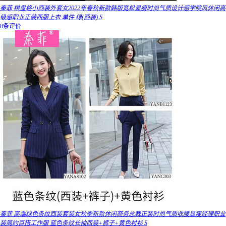
秦菲 棋盘格小西装外套女2022年春秋新款韩版宽松显瘦时尚气质设计感学院风休闲高
级感职业正装西服上衣 单件 绿(西装) S
0条评价
秦菲 高端绿色条纹西装套装女秋季新款休闲商务总裁正装时尚气质收腰显瘦经理职业
装简约百搭工作服 蓝色条纹长袖西装+裤子+黄色衬衫 S