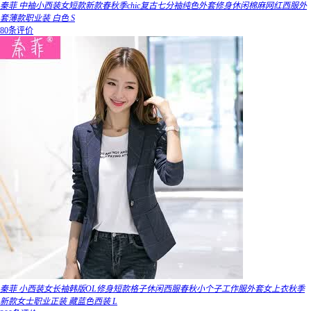
秦菲 中袖小西装女短款新款春秋季chic复古七分袖纯色外套修身休闲棉麻网红西服外
套薄款职业装 白色 S
80条评价
秦菲 小西装女长袖韩版OL修身短款格子休闲西服春秋小个子工作服外套女上衣秋季
新款女士职业正装 藏蓝色西装 L