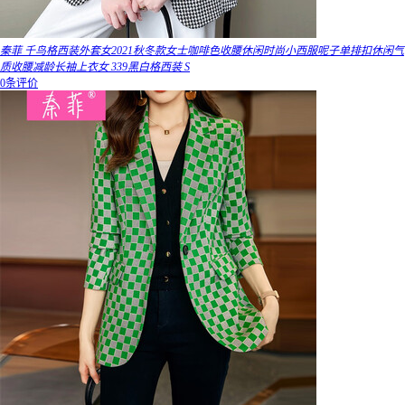
秦菲 千鸟格西装外套女2021秋冬款女士咖啡色收腰休闲时尚小西服呢子单排扣休闲气
质收腰减龄长袖上衣女 339黑白格西装 S
0条评价