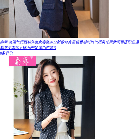
秦菲 高端气质西装外套女春装2022新款修身显瘦垂感时尚气质英伦风休闲百搭职业通
勤学生面试上班小西服 蓝色西装 S
0条评价