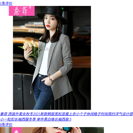
1条评价
秦菲 西装外套女秋冬2021新款韩版宽松显瘦上衣小个子休闲格子时尚简约洋气设计感
小一粒扣长袖西服冬季 单件黑白格长袖西装 S
0条评价