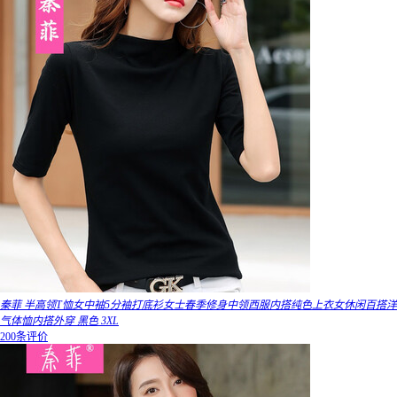
秦菲 半高领T恤女中袖5分袖打底衫女士春季修身中领西服内搭纯色上衣女休闲百搭洋
气体恤内搭外穿 黑色 3XL
200条评价