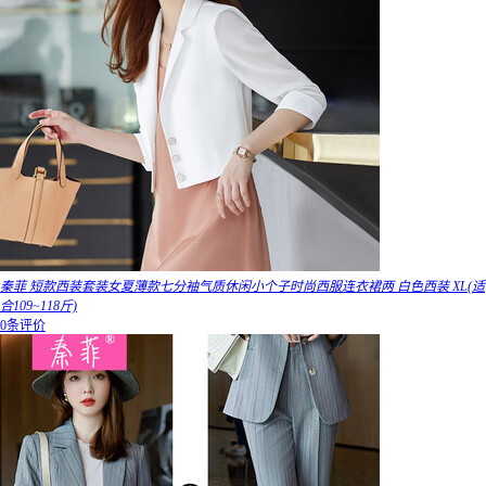
秦菲 短款西装套装女夏薄款七分袖气质休闲小个子时尚西服连衣裙两 白色西装 XL(适
合109~118斤)
0条评价