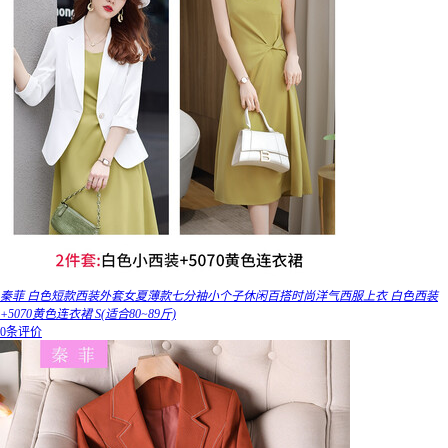
秦菲 白色短款西装外套女夏薄款七分袖小个子休闲百搭时尚洋气西服上衣 白色西装
+5070黄色连衣裙 S(适合80~89斤)
0条评价