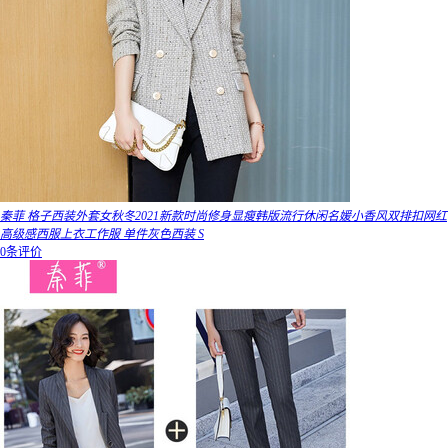
秦菲 格子西装外套女秋冬2021新款时尚修身显瘦韩版流行休闲名媛小香风双排扣网红
高级感西服上衣工作服 单件灰色西装 S
0条评价