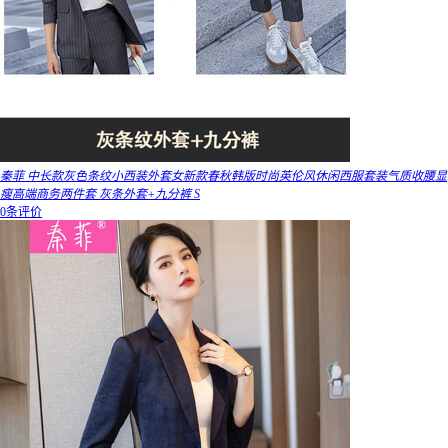
秦菲 中长款灰色条纹小西装外套女新款春秋韩版时尚英伦风休闲西服套装气质收腰显
瘦高端商务两件套 灰条外套+九分裤 S
0条评价