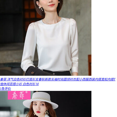
秦菲 洋气白色衬衫打底衫女春秋新款长袖时尚圆领衬衣配小西服西装内搭宽松内搭T
恤休闲百搭小衫 白色衬衫 M
1条评价