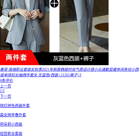
秦菲 高端职业套装女秋季2021年新款韩版时尚气质设计感小众通勤显瘦休闲条纹小西
装单排扣长袖两件套女 灰蓝色(西装+21261裤子) S
0条评价
上一页
1/1
下一页
玫红拼色西装外套
森女网早春外套
珂朵莉小西装
班哲职业套装