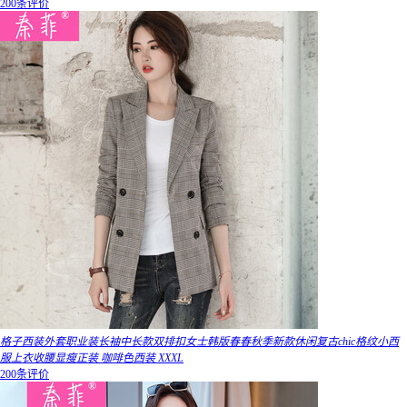
200条评价
格子西装外套职业装长袖中长款双排扣女士韩版春春秋季新款休闲复古chic格纹小西
服上衣收腰显瘦正装 咖啡色西装 XXXL
200条评价