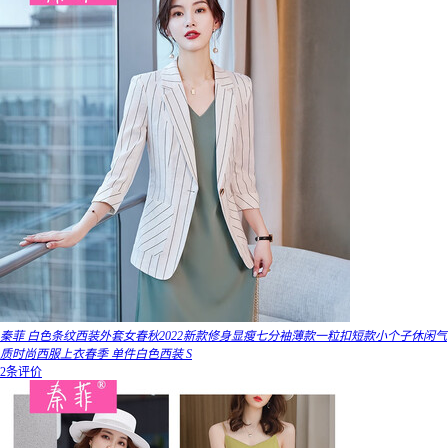
秦菲 白色条纹西装外套女春秋2022新款修身显瘦七分袖薄款一粒扣短款小个子休闲气
质时尚西服上衣春季 单件白色西装 S
2条评价