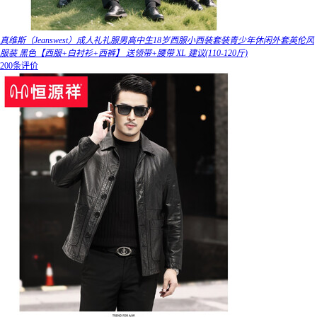
真维斯（Jeanswest）成人礼礼服男高中生18岁西服小西装套装青少年休闲外套英伦风
服装 黑色【西服+白衬衫+西裤】 送领带+腰带 XL 建议(110-120斤)
200条评价