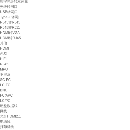
数字光纤转双莲花
光纤转网口
USB转网口
Type-C转网口
RJ45转RJ45
RJ45转RJ11
HDMI转VGA
HDMI转RJ45
其他
HDMI
AUX
HIFI
RJ45
MPO
不涉及
SC-FC
LC-FC
BNC
FC/APC
LC/PC
硬盘数据线
网线
光纤HDMI2.1
电源线
打印机线