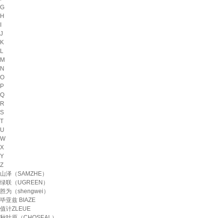
G
H
I
J
K
L
M
N
O
P
Q
R
S
T
U
W
X
Y
Z
山泽（SAMZHE）
绿联（UGREEN）
胜为（shengwei）
毕亚兹 BIAZE
值计ZLEUE
秋叶原（CHOSEAL）