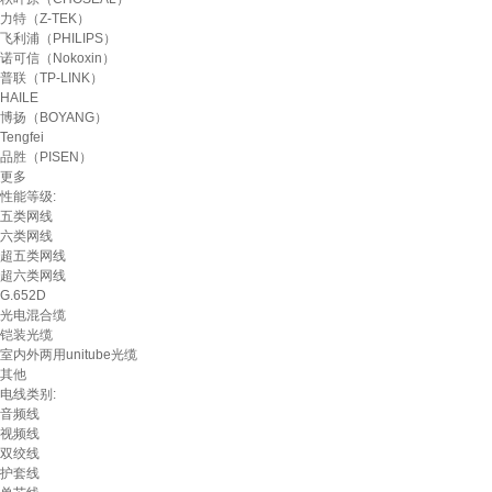
力特（Z-TEK）
飞利浦（PHILIPS）
诺可信（Nokoxin）
普联（TP-LINK）
HAILE
博扬（BOYANG）
Tengfei
品胜（PISEN）
更多
性能等级:
五类网线
六类网线
超五类网线
超六类网线
G.652D
光电混合缆
铠装光缆
室内外两用unitube光缆
其他
电线类别:
音频线
视频线
双绞线
护套线