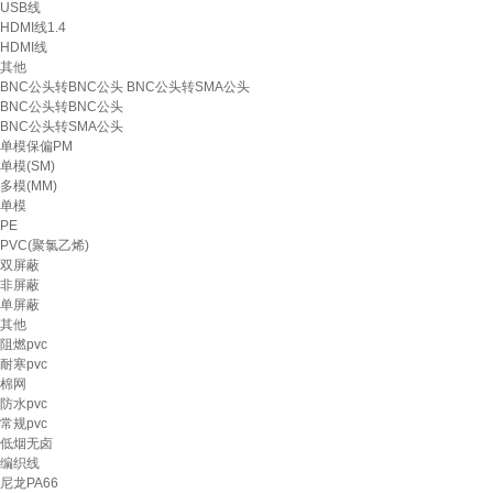
USB线
HDMI线1.4
HDMI线
其他
BNC公头转BNC公头 BNC公头转SMA公头
BNC公头转BNC公头
BNC公头转SMA公头
单模保偏PM
单模(SM)
多模(MM)
单模
PE
PVC(聚氯乙烯)
双屏蔽
非屏蔽
单屏蔽
其他
阻燃pvc
耐寒pvc
棉网
防水pvc
常规pvc
低烟无卤
编织线
尼龙PA66