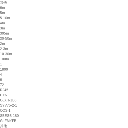
其他
6m
5m
5-10m
4m
3m
305m
30-50m
2m
2-3m
10-30m
100m
1
1800
4
6
72
RJ45
HYA
GJXH-1B6
SYV75-2-1
QQS-1
SBEGB-180
GLEMYFB
其他