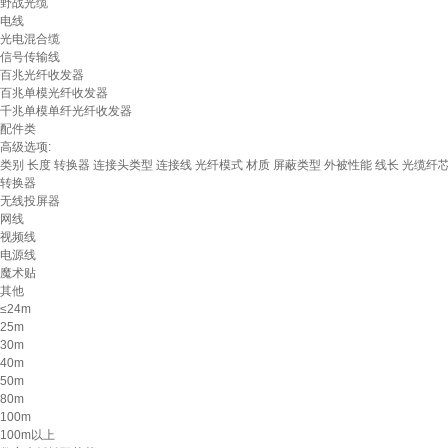
野战光缆
电线
光电混合缆
信号传输线
百兆光纤收发器
百兆单模光纤收发器
千兆单模单纤光纤收发器
配件类
高级选项:
类别
长度
转换器
连接头类型
连接线
光纤模式
材质
屏蔽类型
外被性能
线长
光缆纤
转换器
无线投屏器
网线
视频线
电源线
魔术贴
其他
≤24m
25m
30m
40m
50m
80m
100m
100m以上