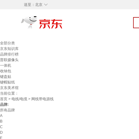
◇
送至：
北京
全部分类
京东知识库
品牌排行榜
普联摄像头
一体机
收纳包
键盘贴
键帽贴纸
京东美术馆
当前位置：
首页
>
电线/电缆
> 网线带电源线
品牌:
所有品牌
A
B
C
D
F