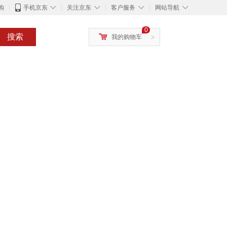
◇
◇
◇
◇
购
手机京东
关注京东
客户服务
网站导航
0
搜索
我的购物车
>