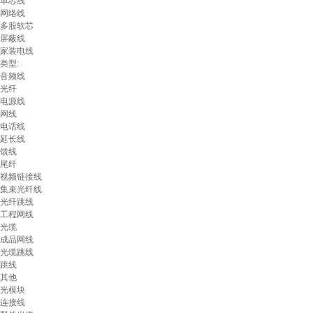
单芯线
网络线
多股软芯
屏蔽线
家装电线
类型:
音频线
光纤
电源线
网线
电话线
延长线
馈线
尾纤
视频链接线
集束光纤线
光纤跳线
工程网线
光缆
成品网线
光缆跳线
跳线
其他
光模块
连接线