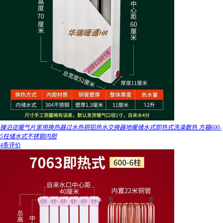
臻泊迩暖气片家用换热器过水热铜铝热水交换器地暖储水式即热式洗澡散热 方箱600-
5柱储水式不锈钢内胆
4条评价