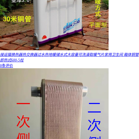
接运猫换热器热交换器过水热地暖储水式大容量可洗澡取暖气片家用卫生间 箱体铜管
即热式600-5柱
0条评价