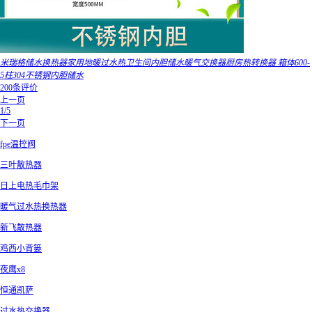
米瑞格储水换热器家用地暖过水热卫生间内胆储水暖气交换器厨房热转换器 箱体600-
5柱304不锈钢内胆储水
200条评价
上一页
1/5
下一页
fpe温控阀
三叶散热器
日上电热毛巾架
暖气过水热换热器
新飞散热器
鸡西小背篓
夜鹰x8
恒通凯萨
过水热交换器