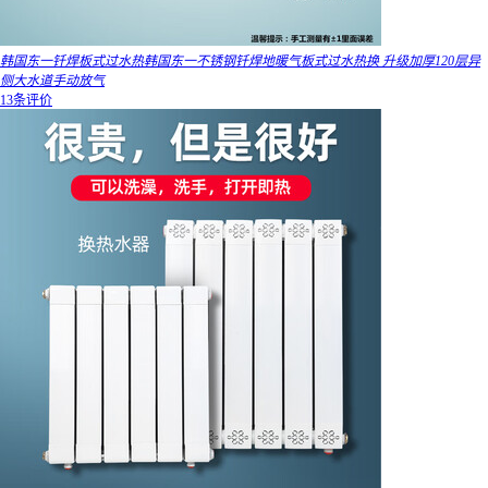
韩国东一钎焊板式过水热韩国东一不锈钢钎焊地暖气板式过水热换 升级加厚120层异
侧大水道手动放气
13条评价