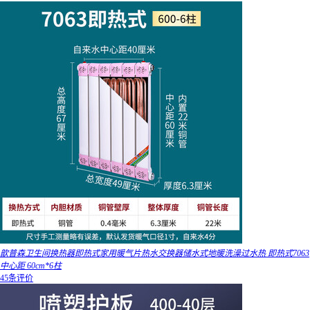
歆普森卫生间换热器即热式家用暖气片热水交换器储水式地暖洗澡过水热 即热式7063
中心距 60cm*6柱
45条评价