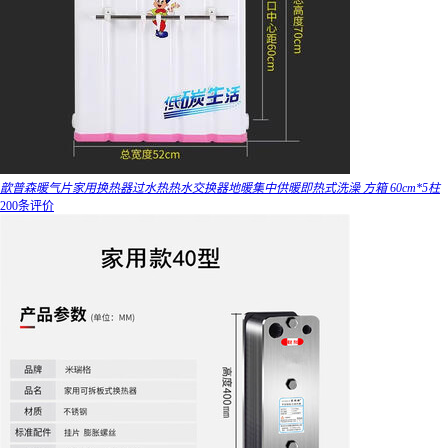
歆普森暖气片家用换热器过水热热水交换器地暖集中供暖即热式洗澡 方箱 60cm*5柱
200条评价