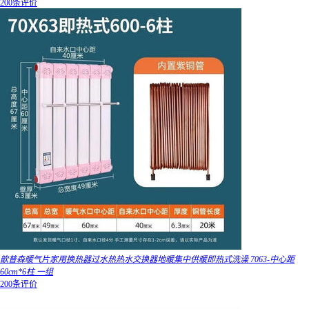
200条评价
歆普森暖气片家用换热器过水热热水交换器地暖集中供暖即热式洗澡 7063-中心距
60cm*6柱 一组
200条评价