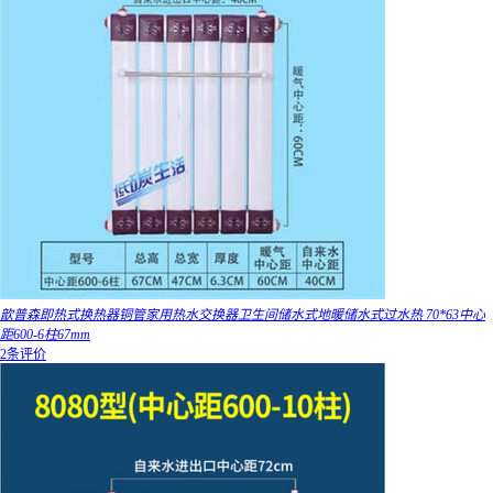
歆普森即热式换热器铜管家用热水交换器卫生间储水式地暖储水式过水热 70*63中心
距600-6柱67mm
2条评价