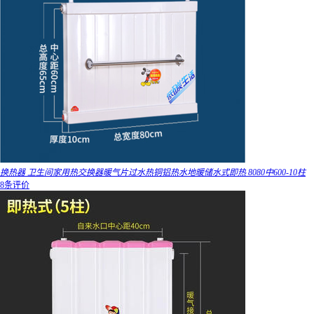
换热器 卫生间家用热交换器暖气片过水热铜铝热水地暖储水式即热 8080中600-10柱
8条评价