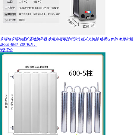
米瑞格米瑞格锅炉浴池换热器 家用商用可拆卸清洗板式交换器 地暖过水热 家用加强
版400-40型（304板片）
9条评价