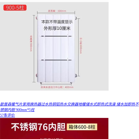
歆普森暖气片家用换热器过水热铜铝热水交换器地暖储水式即热式洗澡 储水加即热不
锈钢内胆 900mm*5柱
57条评价