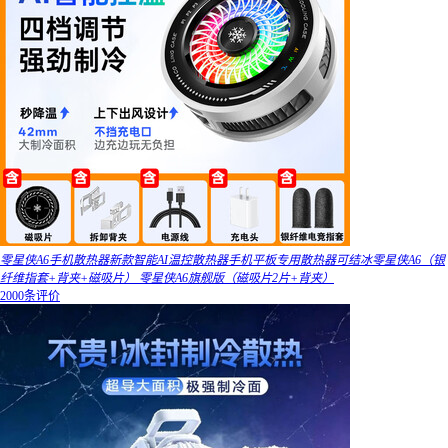
零星侠A6手机散热器新款智能AI温控散热器手机平板专用散热器可结冰零星侠A6（银
纤维指套+背夹+磁吸片） 零星侠A6旗舰版（磁吸片2片+背夹）
2000条评价