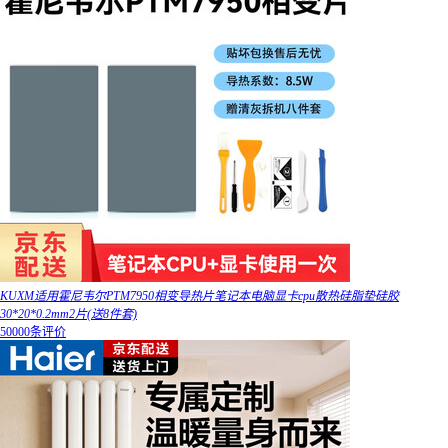
KUXM适用霍尼韦尔PTM7950相变导热片笔记本电脑显卡cpu散热硅脂垫硅胶
30*20*0.2mm2片(送8件套)
50000条评价