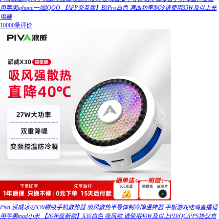
用苹果iphone一加IQOO 【APP交互版】B3Pro白色 满血功率制冷请使用35W及以上充
电器
10000条评价
Piva 派威冰刃X30磁吸手机散热器 吸风散热半导体制冷降温神器 平板游戏吃鸡直播适
用苹果ipad小米 【26年度新款】X30白色 吸风款 请使用40W及以上PD/QC/PPS协议充