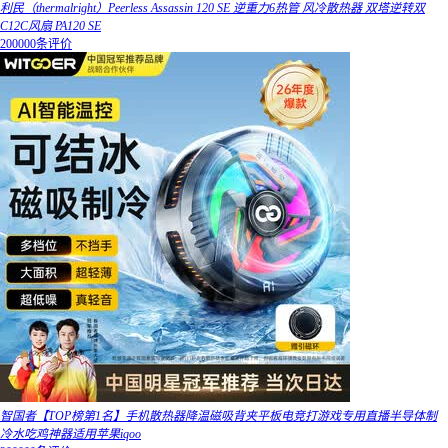
利民（thermalright）Peerless Assassin 120 SE 逆重力6热管 风冷散热器 双塔逆转双
C12C风扇 PA120 SE
200000条评价
智国者【TOP榜第1名】手机散热器降温磁吸背夹平板电竞打游戏专用直播半导体制
冷水吃鸡神器适用苹果iqoo