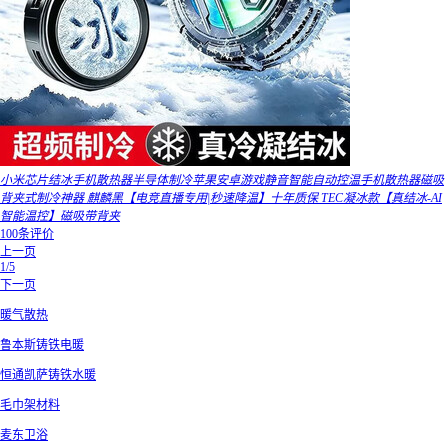
小米芯片结冰手机散热器半导体制冷苹果安卓游戏静音智能自动控温手机散热器磁吸
背夹式制冷神器 麒麟黑【电竞直播专用|秒速降温】十年质保 TEC凝冰款【真结冰-AI
智能温控】磁吸带背夹
100条评价
上一页
1/5
下一页
暖气散热
鲁本斯铸铁电暖
恒通凯萨铸铁水暖
毛巾架材料
麦东卫浴