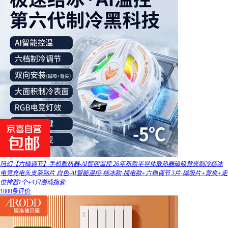
玛幻【六档调节】手机散热器-AI智能温控 26年新款半导体散热器磁吸背夹制冷结冰
电竞充电头支架贴片 白色-AI智能温控-结冰款-插电款+六档调节 3片-磁吸片+背夹+走
位神器1个+4只游戏指套
1000条评价