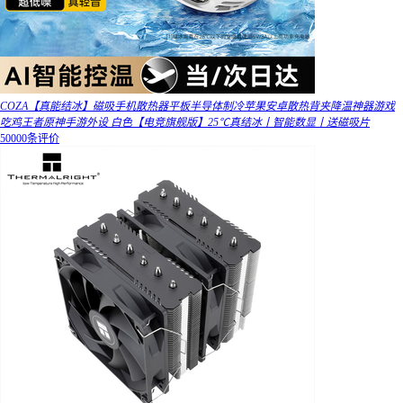
COZA【真能结冰】磁吸手机散热器平板半导体制冷苹果安卓散热背夹降温神器游戏
吃鸡王者原神手游外设 白色【电竞旗舰版】25℃真结冰丨智能数显丨送磁吸片
50000条评价