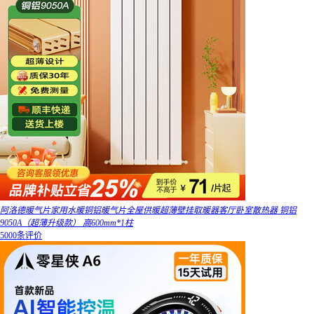
阿洛德暖气片家用水暖铜铝暖气片全屋供暖超薄壁挂取暖器客厅卧室散热器 铜铝
9050A（超薄升级款） 高600mm*1柱
5000条评价